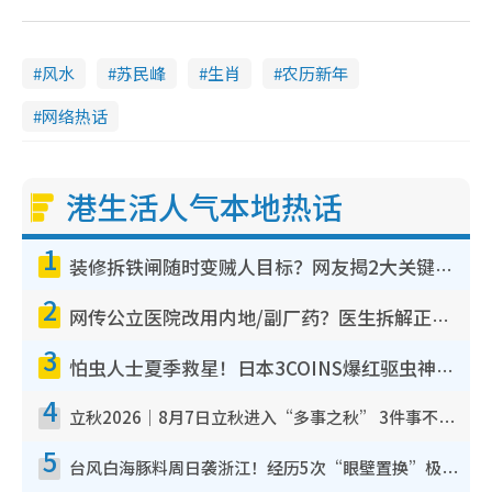
风水
苏民峰
生肖
农历新年
网络热话
港生活人气本地热话
1
装修拆铁闸随时变贼人目标？网友揭2大关键用途：装新款等于白装？附新旧铁闸分别
2
网传公立医院改用内地/副厂药？医生拆解正副厂分别，揭4类人换药随时出事
3
怕虫人士夏季救星！日本3COINS爆红驱虫神器$45起 1招“全程免触碰”轻松搞定小强
4
立秋2026｜8月7日立秋进入“多事之秋” 3件事不可做！专家教6招开运 清杂物／钱包纳气接好运
5
台风白海豚料周日袭浙江！经历5次“眼壁置换”极罕见 成登陆内地最长途台风