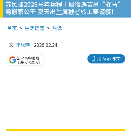
苏民峰2026马年运程︱属猴遇吉星“驿马”
易搬家公干 夏天出生属猴者转工要谨慎！
首页
生活话题
热话
文:
陸秋燕
2026.02.24
在Google追蹤
用 App 睇文
《UHK 港生活》