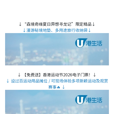
↓“森境奇缘夏日异想寻龙记”限定精品↓
↓漫游秘境地垫、多用途旅行收纳袋↓
↓ 【免费送】香港运动节2026电子门票！↓
↓ 设过百运动用品摊位 / 可现场体验多项新颖运动及观赏
赛事🔥 ↓