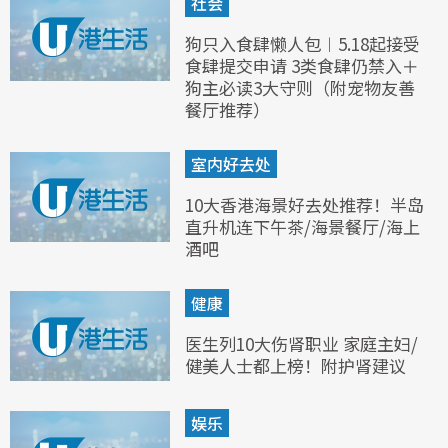
社会
狗只入食肆懒人包︱5.18起接受
食肆提交申请 3类食肆仍禁入＋
狗主必读3大守则（附宠物友善
餐厅推荐）
室内好去处
10大香港海景好去处推荐！半岛
直升机连下午茶/海景餐厅/海上
酒吧
健康
医生列10大伤肾职业 家庭主妇/
健美人士都上榜！附护肾建议
娱乐