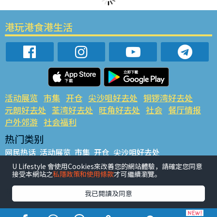
港玩港食港生活
活动展览
市集
开仓
尖沙咀好去处
铜锣湾好去处
元朗好去处
荃湾好去处
旺角好去处
社会
餐厅情报
户外郊游
社会福利
热门类别
网民热话
活动展览
市集
开仓
尖沙咀好去处
铜锣湾好去处
元朗好去处
荃湾好去处
旺角好去处
社会
U Lifestyle 會使用Cookies來改善您的網站體驗，請確定您同意
接受本網站之
私隱政策和使用條款
才可繼續瀏覽。
餐厅情报
户外郊游
热门标签
我已閱讀及同意
#UGO揾好去处
#人气活动推介
#美食社群热话
#亲子玩乐好去处
#ULifestyle应用程式
#限时抢