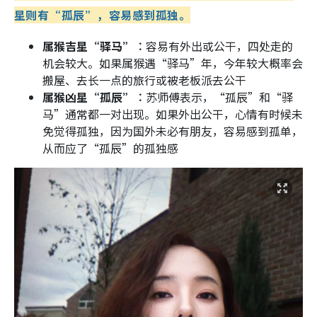
星则有“孤辰”，容易感到孤独。
属猴吉星“驿马”︰
容易有外出或公干，四处走的
机会较大。如果属猴遇“驿马”年，今年较大概率会
搬屋、去长一点的旅行或被老板派去公干
属猴凶星“孤辰”︰
苏师傅表示，“孤辰”和“驿
马”通常都一对出现。如果外出公干，心情有时候未
免觉得孤独，因为国外未必有朋友，容易感到孤单，
从而应了“孤辰”的孤独感