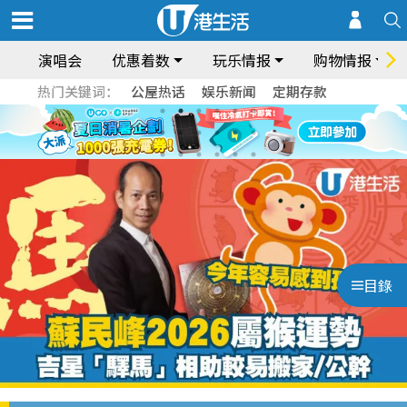
演唱会
优惠着数
玩乐情报
购物情报
热门关键词：
公屋热话
娱乐新闻
定期存款
目錄