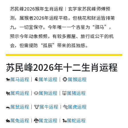
苏民峰2026猴年生肖运程︱玄学家苏民峰师傅预
测，属猴者2026年运程平稳，但桃花和财运皆排第
九，一切宜保守。今年唯一一个吉星为“驿马”，
预示今年动象频频，有较多搬屋、旅行或公干的机
会，但需提防“孤辰”带来的孤独感。
苏民峰2026年十二生肖运程
🐎
属马运程
｜🐏
属羊运程
｜🐵
属猴运程
🐔
属鸡运程
｜🐶
属狗运程
｜🐷
属猪运程
🐀
属鼠运程
｜🐮
属牛运程
︱🐅
属虎运程
🐇
属兔运程
︱🐉
属龙运程
︱🐍
属蛇运程