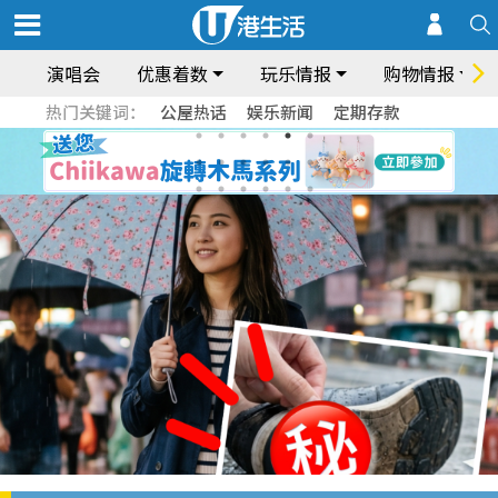
演唱会
优惠着数
玩乐情报
购物情报
热门关键词：
公屋热话
娱乐新闻
定期存款