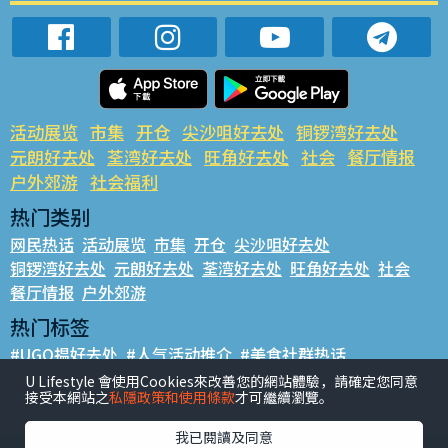
活动展览
市集
开仓
尖沙咀好去处
铜锣湾好去处
元朗好去处
荃湾好去处
旺角好去处
社会
餐厅情报
户外郊游
社会福利
热门类别
网民热话
活动展览
市集
开仓
尖沙咀好去处
铜锣湾好去处
元朗好去处
荃湾好去处
旺角好去处
社会
餐厅情报
户外郊游
热门标签
#UGO揾好去处
#人气活动推介
#美食社群热话
#亲子玩乐好去处
#ULifestyle应用程式
#限时抢
U Lifestyle 會使用Cookies來改善您的網站體驗，請確定您同意
接受本網站之
私隱政策和使用條款
才可繼續瀏覽。
#UJetso礼物放送
#ULifestyle商户中心
#著数
#网络热话
我已閱讀及同意
香港经济日报版权所有©2026