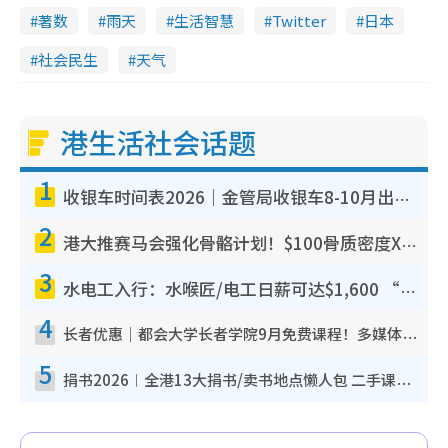
d
著数
雨天
生活智慧
Twitter
日本
e
社会民生
天气
o
港生活社会话题
1
收银车时间表2026｜金管局收银车8-10月出没地点+时间！无需手续费！硬币免费转现钞或增值至八达通
2
港大推赛马会强化骨骼计划！$100骨质密度X光检查 完成免费运动训练送超市礼券！附参加资格
3
水电工入行：水喉匠/电工日薪可达$1,600 “铁饭碗”职业难被AI取代！附薪酬参考+入行考牌路径
4
长者优惠｜都会大学长者学院9月免费课程！多媒体/微电影创作/网络安全 附报名方法教学
5
捐书2026︱全港13大捐书/卖书地点懒人包 二手课本最高$150＋旧书换免费咖啡/戏票