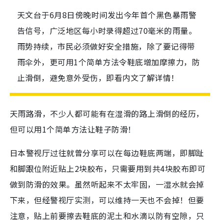
天文台于6月8日傍晚时间发出今年首个黑色暴雨警
告信号，广泛地区每小时录得超过70毫米的雨量。
雨势持续，市民必须做好安全措施，除了要记得带
雨伞外，更可用1个简单方法令鞋底增加摩擦力，防
止滑倒，避免意外受伤，即看内文了解详情！
天雨路滑，不少人都可能有在湿滑的路上滑倒的经历，
但可以用1个简单方法让鞋子防滑！
日本警视厅过往就曾分享可以在每边鞋底两端，即脚趾
和脚跟位附近贴上2块胶布，只需要用到共4块胶布即可
做到防滑的效果。虽然听起来不太牢固，一湿水就会掉
下来，但经警视厅实测，可以维持一天也不会掉！但要
注意，贴上前要擦去鞋底的泥土和水滴以防有空隙，只