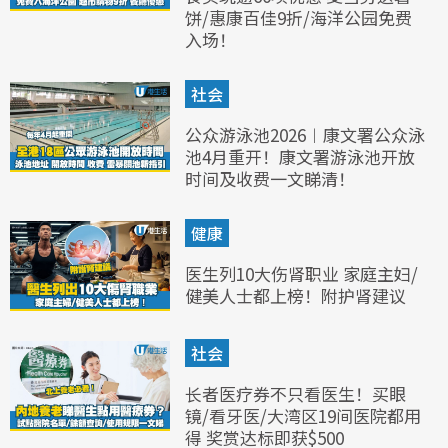
饼/惠康百佳9折/海洋公园免费
入场！
社会
公众游泳池2026︱康文署公众泳
池4月重开！康文署游泳池开放
时间及收费一文睇清！
健康
医生列10大伤肾职业 家庭主妇/
健美人士都上榜！附护肾建议
社会
长者医疗券不只看医生！买眼
镜/看牙医/大湾区19间医院都用
得 奖赏达标即获$500