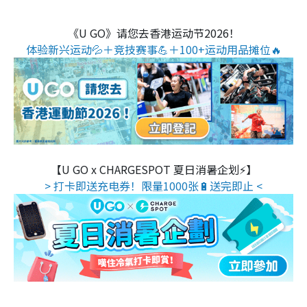
《U GO》请您去香港运动节2026！
体验新兴运动💦＋竞技赛事💪＋100+运动用品摊位🔥
【U GO x CHARGESPOT 夏日消暑企划⚡】
> 打卡即送充电券！限量1000张🔋送完即止 <