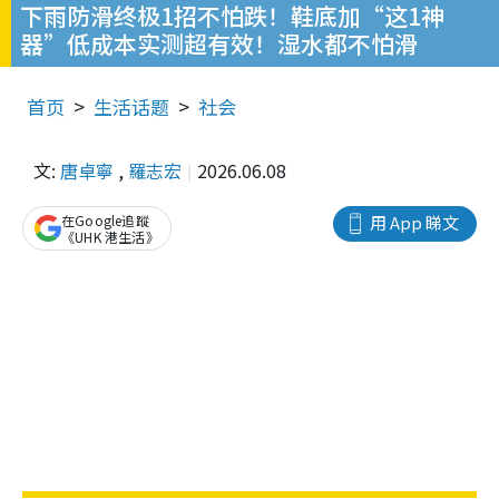
下雨防滑终极1招不怕跌！鞋底加“这1神
器”低成本实测超有效！湿水都不怕滑
首页
生活话题
社会
文:
唐卓寧
,
羅志宏
2026.06.08
在Google追蹤
用 App 睇文
《UHK 港生活》