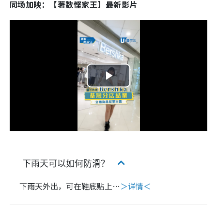
同场加映：【著数悭家王】最新影片
P
l
a
y
下雨天可以如何防滑？
V
下雨天外出，可在鞋底贴上…
＞详情＜
i