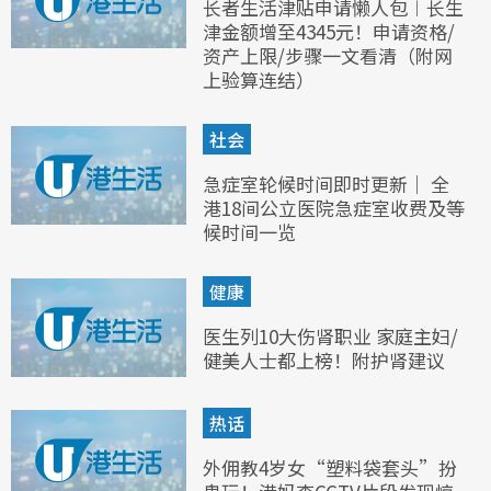
长者生活津贴申请懒人包︱长生
津金额增至4345元！申请资格/
资产上限/步骤一文看清（附网
上验算连结）
社会
急症室轮候时间即时更新｜ 全
港18间公立医院急症室收费及等
候时间一览
健康
医生列10大伤肾职业 家庭主妇/
健美人士都上榜！附护肾建议
热话
外佣教4岁女“塑料袋套头”扮