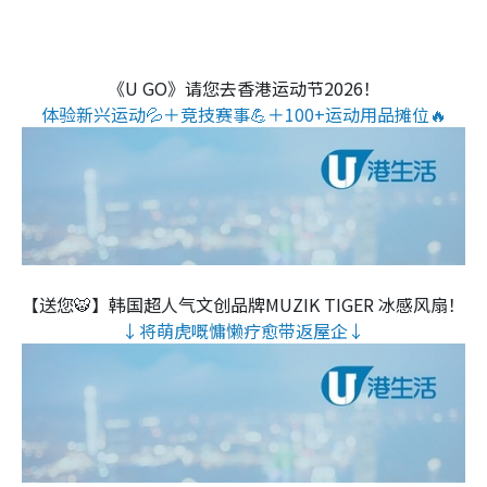
《U GO》请您去香港运动节2026！
体验新兴运动💦＋竞技赛事💪＋100+运动用品摊位🔥
【送您🐯】韩国超人气文创品牌MUZIK TIGER 冰感风扇！
↓将萌虎嘅慵懒疗愈带返屋企↓