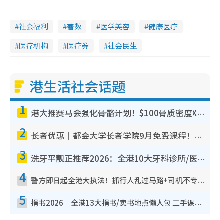
社会福利
著数
医学美容
健康医疗
医疗机构
医疗券
社会民生
港生活社会话题
1
港大推赛马会强化骨骼计划！$100骨质密度X光检查 完成免费运动训练送超市礼券！附参加资格
2
长者优惠｜都会大学长者学院9月免费课程！多媒体/微电影创作/网络安全 附报名方法教学
3
洗牙平靓正推荐2026：全港10大牙科诊所/医院懒人包，夜诊至8点/镇静洁牙/医疗券适用
4
警方即日起全港大执法！抓行人乱过马路+司机不专注驾驶！乱过马路罚$2000
5
捐书2026︱全港13大捐书/卖书地点懒人包 二手课本最高$150＋旧书换免费咖啡/戏票