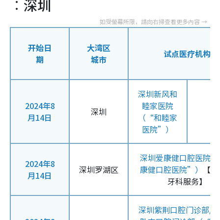
︰深圳
开始日
大湾区
试点医疗机构
期
城市
深圳新风和
2024年8
睦家医院
深圳
月14日
（“和睦家
医院”）
深圳爱康健口腔医院（
2024年8
深圳罗湖区
康健口腔医院”）
【只
月14日
牙科服务】
深圳紫荆口腔门诊部/