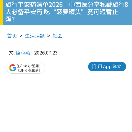
旅行平安药清单2026︱中西医分享私藏旅行8
大必备平安药 吃“菠萝罐头”竟可短暂止
泻？
首页
生活话题
社会
文:
陸秋燕
2026.07.23
在Google追蹤
用 App 睇文
《UHK 港生活》