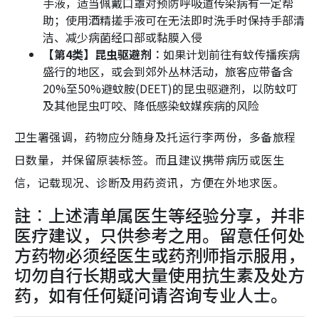
手液，适当佩戴口罩对预防呼吸道传染病有一定帮
助；使用酒精搓手液可在无法即时洗手时保持手部清
洁、减少病菌经口部或黏膜入侵​
【第4类】昆虫驱避剂︰
如果计划前往有蚊传播疾病
盛行的地区，或会到郊外丛林活动，旅客应带备含
20%至50%避蚊胺(DEET)的昆虫驱避剂，以防蚊叮
及其他昆虫叮咬、降低感染蚊媒疾病的风险
卫生署强调，药物应分随身及托运行李两份，多备旅程
日数量，并保留原装标签。而且建议携带病历或医生
信，记载现况、诊断及用药资讯，方便在外地求医。
註︰上述清单属医生等经验分享，并非
医疗建议，只供参考之用。留意任何处
方药物必须经医生或药剂师指示服用，
切勿自行长期或大量使用抗生素及处方
药，如有任何疑问请咨询专业人士。