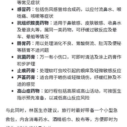
等常见症状​
感冒药︰
包括伤风感冒综合成药，以应付流鼻水、喉
咙痛、咳嗽等症状​
抗组织胺类药物︰
适用于鼻敏感、皮肤敏感、收鼻水
及晕浪丸等，属同一类药物，可纾缓过敏反应及晕
车、晕船等情况​
肠胃药︰
用以处理消化不良、胃酸倒流、肚泻及便秘
等肠胃不适问题​
抗菌药膏︰
万一有小伤口，可即时清洁及涂上药膏作
初步护理​
止痕药膏︰
处理蚊叮虫咬引起的痕痒及轻微敏感反应​
芦荟药膏︰
适合用于晒伤或轻微烧伤，纾缓红肿及不
适的感觉​
高山症药物︰
如行程包括高原或高山活动，可按医生
指示预先准备，以减低高山反应风险
与此同时，林医生亦建议，旅行时最好带备一个小型急
救包，内含消毒药水、酒精纸巾、胶布等，方便即时为