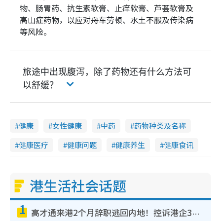
物、肠胃药、抗生素软膏、止痒软膏、芦荟软膏及
高山症药物，以应对舟车劳顿、水土不服及传染病
等风险。
旅途中出现腹泻，除了药物还有什么方法可
以舒缓？
健康
女性健康
中药
药物种类及名称
健康医疗
健康问题
健康养生
健康食讯
港生活社会话题
1
高才通来港2个月辞职逃回内地！控诉港企3宗罪，叹微管理极窒息