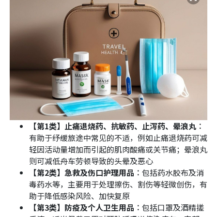
【第1类】止痛退烧药、抗敏药、止泻药、晕浪丸︰
有助于纾缓旅途中常见的不适，例如止痛退烧药可减
轻因活动量增加而引起的肌肉酸痛或关节痛；晕浪丸
则可减低舟车劳顿导致的头晕及恶心​
【第2类】急救及伤口护理用品︰
包括药水胶布及消
毒药水等，主要用于处理擦伤、割伤等轻微创伤，有
助于降低感染风险、加快复原​
【第3类】防疫及个人卫生用品︰
包括口罩及酒精搓