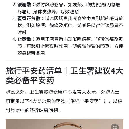
银翘散︰
对付风热感冒，如发烧、喉咙剧痛(刀割般
疼痛)、身体发热等，疗效理想​
藿香正气散︰
适合因肠胃炎或食物中毒引起的感冒症
状，例如腹泻、腹痛及呕吐，尤其是感冒伴随肠胃不
适时
止嗽散︰
适用于感冒后出现喉咙痕痒、轻微喉痛及乾
咳，可起到止咳润喉作用，舒缓较轻微的咳嗽，方便
随身携带备用
旅行平安药清单︱卫生署建议4大
类必备平安药
除此之外，卫生署旅游健康中心发言人表示，外游人士
可带备以下4大类常用的药物（俗称“平安药”），以应
付旅途中的轻微健康问题︰​