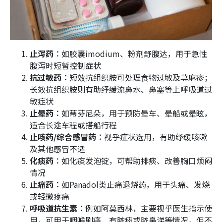
止泻药︰
如胶囊imodium、粉剂舒腹达，用于急性
腹泻时短暂控制症状​
抗过敏药︰
短效抗组织胺可处理食物过敏及荨麻疹；
长效抗组织胺则有助纾缓流鼻水、鼻塞等上呼吸道过
敏症状
止晕药︰
如蒂芬尼朵，用于预防晕车、晕船或晕眩，
适合长途车程或搭船行程​
止咳药/综合感冒药︰
视乎症状选用，有助纾缓咳嗽
及其他感冒不适​
化痰药︰
如化痰发泡锭，可帮助排痰、改善胸口烦闷
情况​
止痛药︰
如Panadol类止痛退烧药，用于头痛、发烧
或轻微疼痛​
呼吸道抗生素︰
例如阿莫西林，主要视乎医生指示使
用，可用于咽喉剧痛、有脓痰或脓鼻涕等情况，但不