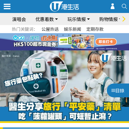
演唱会
优惠着数
玩乐情报
购物情报
热门关键词：
公屋热话
娱乐新闻
定期存款
目錄