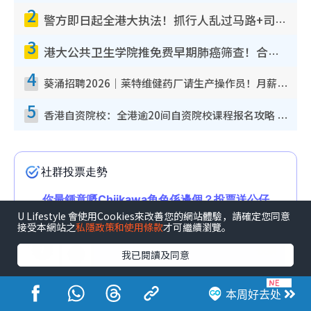
2
警方即日起全港大执法！抓行人乱过马路+司机不专注驾驶！乱过马路罚$2000
3
港大公共卫生学院推免费早期肺癌筛查！合资格人士将获全额资助定期血液化验/电脑断层扫描/风险评估
4
葵涌招聘2026｜莱特维健药厂请生产操作员！月薪高达$1.7万 冷气厂房/五天工作/保障双粮
5
香港自资院校：全港逾20间自资院校课程报名攻略 留位费可退/申请日期/报名链接
U Lifestyle 會使用Cookies來改善您的網站體驗，請確定您同意
接受本網站之
私隱政策和使用條款
才可繼續瀏覽。
我已閱讀及同意
本周好去处