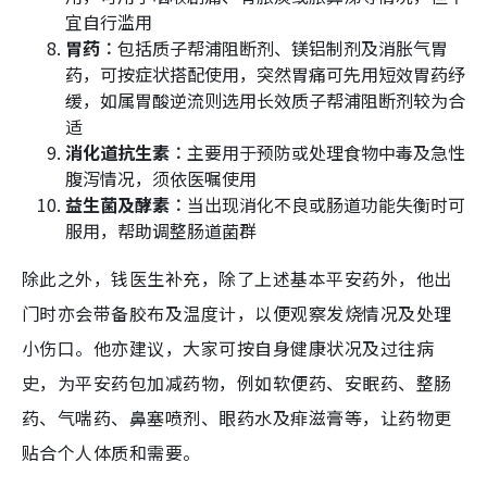
宜自行滥用​
胃药︰
包括质子帮浦阻断剂、镁铝制剂及消胀气胃
药，可按症状搭配使用，突然胃痛可先用短效胃药纾
缓，如属胃酸逆流则选用长效质子帮浦阻断剂较为合
适
消化道抗生素︰
主要用于预防或处理食物中毒及急性
腹泻情况，须依医嘱使用​
益生菌及酵素︰
当出现消化不良或肠道功能失衡时可
服用，帮助调整肠道菌群
除此之外，钱医生补充，除了上述基本平安药外，他出
门时亦会带备胶布及温度计，以便观察发烧情况及处理
小伤口。他亦建议，大家可按自身健康状况及过往病
史，为平安药包加减药物，例如软便药、安眠药、整肠
药、气喘药、鼻塞喷剂、眼药水及痱滋膏等，让药物更
贴合个人体质和需要。​