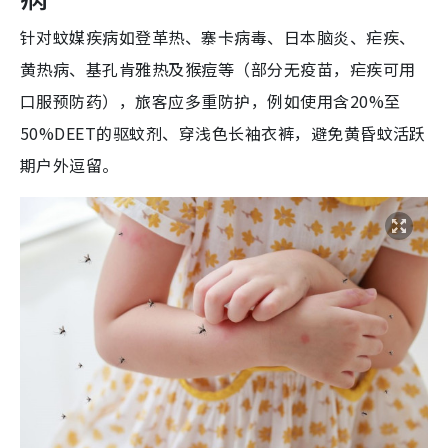
针对蚊媒疾病如登革热、寨卡病毒、日本脑炎、疟疾、
黄热病、基孔肯雅热及猴痘等（部分无疫苗，疟疾可用
口服预防药），旅客应多重防护，例如使用含20%至
50%DEET的驱蚊剂、穿浅色长袖衣裤，避免黄昏蚊活跃
期户外逗留。