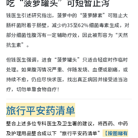
吃“菠萝罐头”可短暂止泻
钱医生引述研究指出，菠萝中的“菠萝酵素”可阻止大
肠杆菌附着于肠壁，减少约35至62％细菌毒素生成，对
部分细菌性腹泻有一定辅助疗效，因此被形容为“天然
抗生素”。
但钱医生强调，进食“菠萝罐头”只适合轻症时作临时
处理。如果腹泻情况严重、伴随发烧、血便或剧痛，或
持续不愈，仍应尽快求医，找出真正病因并接受适当治
疗，切勿单靠食物自疗！
旅行平安药清单
整合上述多位专科医生及卫生署的建议，将西药、中药
及护理用品整合成以下“旅行平安药清单”
【按图睇有