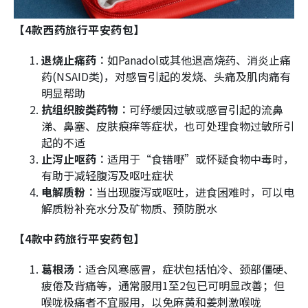
【4款西药旅行平安药包】
退烧止痛药︰
如Panadol或其他退高烧药、消炎止痛
药(NSAID类)，对感冒引起的发烧、头痛及肌肉痛有
明显帮助
抗组织胺类药物︰
可纾缓因过敏或感冒引起的流鼻
涕、鼻塞、皮肤痕痒等症状，也可处理食物过敏所引
起的不适​
止泻止呕药︰
适用于“食错嘢”或怀疑食物中毒时，
有助于减轻腹泻及呕吐症状
电解质粉︰
当出现腹泻或呕吐，进食困难时，可以电
解质粉补充水分及矿物质、预防脱水​
【4款中药旅行平安药包】
葛根汤︰
适合风寒感冒，症状包括怕冷、颈部僵硬、
疲倦及背痛等，通常服用1至2包已可明显改善；但
喉咙极痛者不宜服用，以免麻黄和姜刺激喉咙