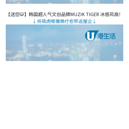
【送您🐯】韩国超人气文创品牌MUZIK TIGER 冰感风扇！
↓将萌虎嘅慵懒疗愈带返屋企↓