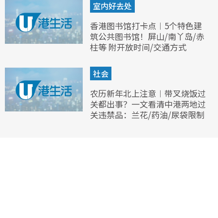
室内好去处
香港图书馆打卡点︱5个特色建
筑公共图书馆！屏山/南丫岛/赤
柱等 附开放时间/交通方式
社会
农历新年北上注意︱带叉烧饭过
关都出事？一文看清中港两地过
关违禁品：兰花/药油/尿袋限制