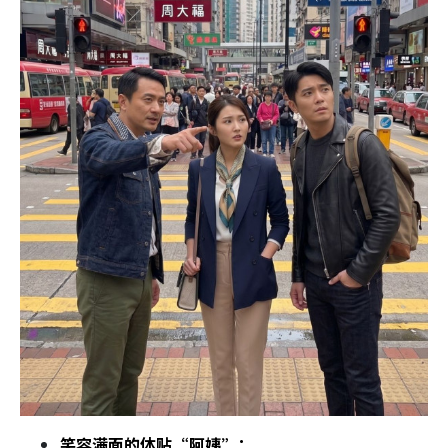
笑容满面的体贴“阿姨”：