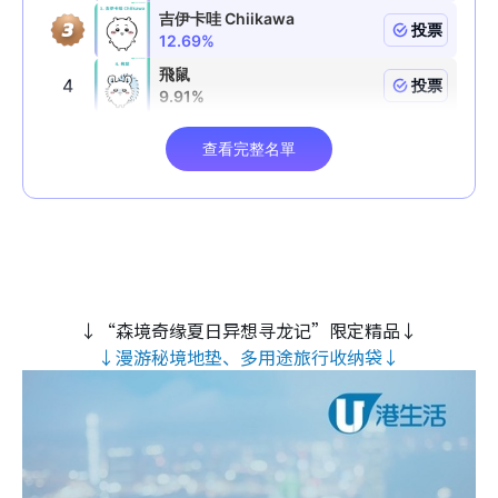
↓“森境奇缘夏日异想寻龙记”限定精品↓
↓漫游秘境地垫、多用途旅行收纳袋↓