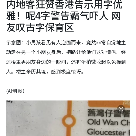
内地客狂赞香港告示用字优
雅！呢4字警告霸气吓人 网
友叹古字保育区
示意图：小男孩看见有人迎面而来，竟然非常自觉地主
动走在另一个小朋友身后，把路让给他们这对情侣。经
过楼主男朋友身边的一瞬间，还将伞稍微收起以免撞到
人。楼主亲历其境，感到极度惊讶。
(AI制图）