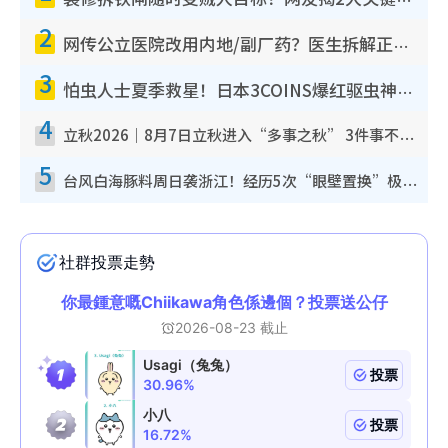
装修拆铁闸随时变贼人目标？网友揭2大关键用途：装新款等于白装？附新旧铁闸分别
2
网传公立医院改用内地/副厂药？医生拆解正副厂分别，揭4类人换药随时出事
3
怕虫人士夏季救星！日本3COINS爆红驱虫神器$45起 1招“全程免触碰”轻松搞定小强
4
立秋2026｜8月7日立秋进入“多事之秋” 3件事不可做！专家教6招开运 清杂物／钱包纳气接好运
5
台风白海豚料周日袭浙江！经历5次“眼壁置换”极罕见 成登陆内地最长途台风