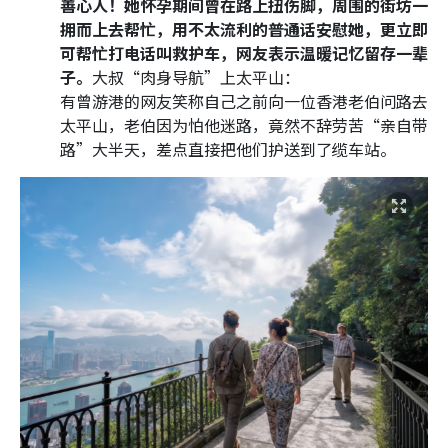
善心人！她怀孕期间曾在路上扭伤脚，周围的街坊一
拥而上去帮忙，用不太流利的普通话安慰她，更立即
可帮忙打电话叫救护车，网友表示温暖记忆留存一辈
子。
大叔“肉身导航”上太平山：
有曾游港的网友笑称自己之前向一位香港老伯问路去
太平山，老伯因为怕他迷路，竟然不辞劳苦“亲自带
路”大半天，差点直接把他们护送到了缆车站。