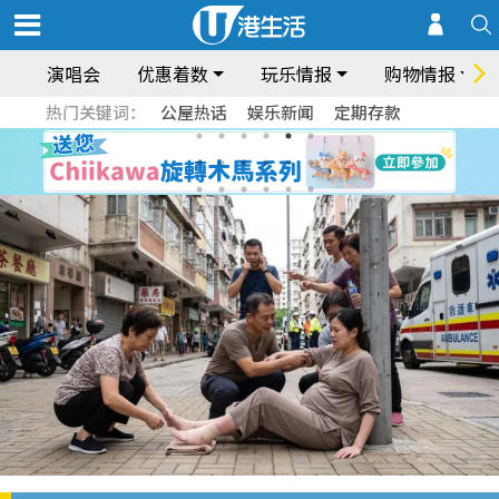
演唱会
优惠着数
玩乐情报
购物情报
热门关键词：
公屋热话
娱乐新闻
定期存款