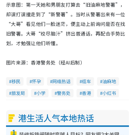
示意图：第一天她和男朋友打算去“旧油麻地警署”，
却误打误撞走到了“新警署”。当时从警署出来有一位
“大哥”看见他们一脸迷茫，便主动上前询问是否在找
旧警署。大哥“绞尽脑汁”挤出普通话，再配合手势比
划，才勉强让他们听懂。
图片来源：香港警务处（经AI后制）
移民
怀孕
网络热话
缆车
油麻地
旅发局
小学
警务处
香港
小红书
港生活人气本地热话
1