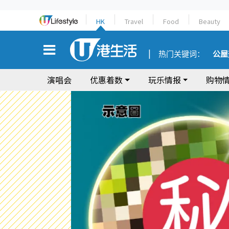
HK
Travel
Food
Beauty
热门关键词：
公屋
演唱会
优惠着数
玩乐情报
购物