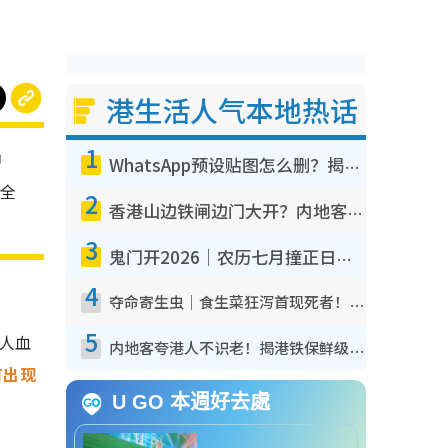
港生活人气本地热话
1
神
WhatsApp预设贴图怎么删？揭秘1招“反向操作”还原简洁界面 附3步实测教程
，全
2
香港山边铁闸边门大开？内地客困惑意义何在！网友神回复：这种叫法理性防御
3
鬼门开2026｜农历七月撞正日全食特别邪？专家警告切忌做一事！揭4大禁忌+2招保平安
4
夺命寄生虫｜食生菜狂泻首现死者！疫潮恶化录1.8万宗病例 揭洗菜3大谬误
5
成人血
内地客夸港人不识老！揭港铁保鲜级冷气 港人求放过：别投诉
有出现
U GO 本週好去處