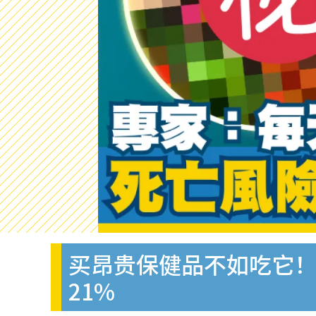
买昂贵保健品不如吃它！
21%