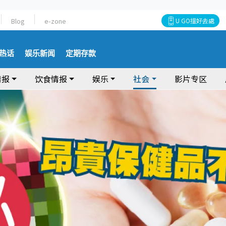
Blog
e-zone
U GO搵好去處
热话
娱乐新闻
定期存款
情报
饮食情报
娱乐
社会
影片专区