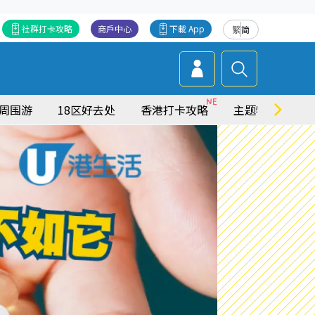
社群打卡攻略
商戶中心
下載 App
繁
简
周围游
18区好去处
香港打卡攻略
主题特集