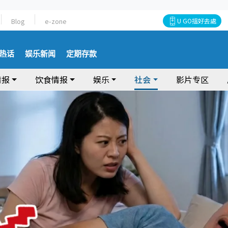
Blog
e-zone
U GO搵好去處
热话
娱乐新闻
定期存款
情报
饮食情报
娱乐
社会
影片专区