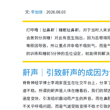
文:
李加傑
2026.08.03
打呼噜｜扯鼻鼾｜睡眠扯鼻鼾，对于当时人来
会激到分房睡！对此有医生指出，因为舌根塌
等原因导致，所以重点并非吸不吸到气，而是
的训练和睡前5分钟的舌位设定，就能得到解
鼾声｜引致鼾声的成因为
脊骨神经学博士李政家医生在社交平台上，分享
道不稳。所谓的鼾声是人体在睡着后，我们的颏
速度变快，引发组织震动而产生的声音。而在鼻
不关乎呼吸问题，而是气道受阻变得不稳才引致