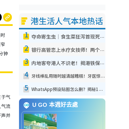
港生活人气本地热话
1
随时
夺命寄生虫｜食生菜狂泻首现死者！疫潮恶化录1.8万宗病例 揭洗菜3大谬误
狭窄
2
银行高管恋上水疗女技师！两个月借128万惊觉“沉船”沉落火海 揭背后疑似邪教操控卖淫
分钟
3
！
内地客夸港人不识老！揭港铁保鲜级冷气 港人求放过：别投诉
4
牙线棒乱用随时越清越糟糕！牙医惊揭盲目过户细菌恐致蛀牙：这种才是日常真保养
5
WhatsApp预设贴图怎么删？揭秘1招“反向操作”还原简洁界面 附3步实测教程
在于气
U GO 本週好去處
且气流
鼾声并