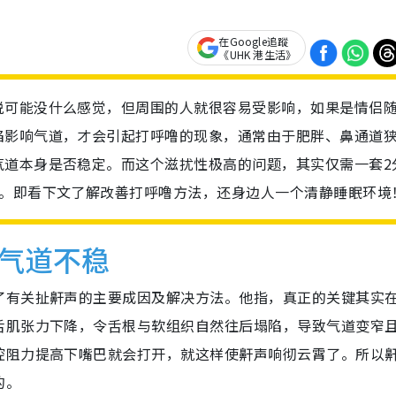
在Google追蹤
《UHK 港生活》
说可能没什么感觉，但周围的人就很容易受影响，如果是情侣
陷影响气道，才会引起打呼噜的现象，通常由于肥胖、鼻通道
气道本身是否稳定。而这个滋扰性极高的问题，其实仅需一套2
决。即看下文了解改善打呼噜方法，还身边人一个清静睡眠环境
气道不稳
了有关扯鼾声的主要成因及解决方法。他指，真正的关键其实
舌肌张力下降，令舌根与软组织自然往后塌陷，导致气道变窄
腔阻力提高下嘴巴就会打开，就这样使鼾声响彻云霄了。所以
的。