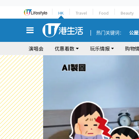
HK
Travel
Food
Beauty
热门关键词：
公屋
演唱会
优惠着数
玩乐情报
购物