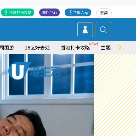
社群打卡攻略
商戶中心
下載 App
繁
简
周围游
18区好去处
香港打卡攻略
主题特集