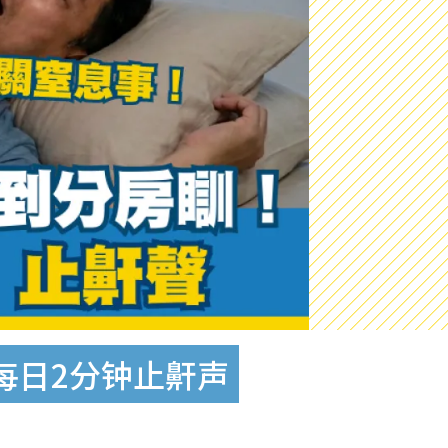
每日2分钟止鼾声