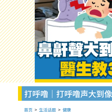
打呼噜｜打呼噜声大到像
首页
生活话题
健康