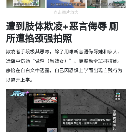
点击图片放大
遭到肢体欺凌+恶言侮辱 厕
所遭掐颈强拍照
欺凌者手段极其恶毒，除了用难听言语侮辱她和家人、
造谣中伤她“做鸡（当妓女）”、更煽动全班排挤她。
静怡在自白文中透露，自己因恐惧上学而出现自残行为
以避开上学。