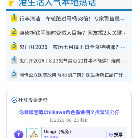
港生活人气本地热话
1
行李清洁｜车轮脏过马桶58倍！专家警告忌用酒精擦 教1招免脏手除菌
2
装修拆铁闸随时变贼人目标？网友揭2大关键用途：装新款等于白装？附新旧铁闸分别
3
鬼门开2026｜农历七月撞正日全食特别邪？专家警告切忌做一事！揭4大禁忌+2招保平安
4
鬼门开2026｜8.13鬼节禁忌 22件事不能做！烧肉、刺身要少食？半夜勿吹口哨/打给个电话
5
网传公立医院改用内地/副厂药？医生拆解正副厂分别，揭4类人换药随时出事