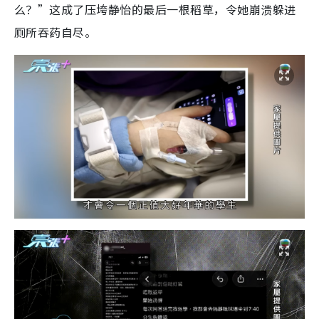
么？”这成了压垮静怡的最后一根稻草，令她崩溃躲进
厕所吞药自尽。