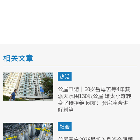
相关文章
热话
公屋申请｜60岁岳母苦等4年获
派天水围130呎公屋 嫌太小难转
身坚持拒绝 网友：套房凑合讲
好划算
社会
公屋富户2026最新入息资产限额