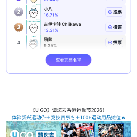
《U GO》请您去香港运动节2026！
体验新兴运动💦＋竞技赛事💪＋100+运动用品摊位🔥