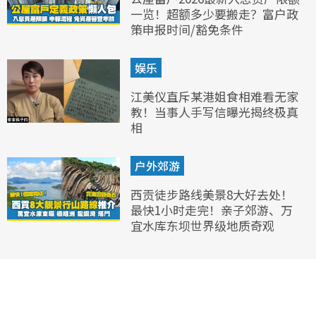
一览！超额多少要搬走？富户政
策申报时间/豁免条件
娱乐
江美仪直斥某港姐食相难看无家
教！当事人手写信曝光揭终极真
相
户外郊游
西贡徒步路线美景8大好去处！
最快1小时走完！亲子郊游、万
宜水库东坝世界级地质奇观