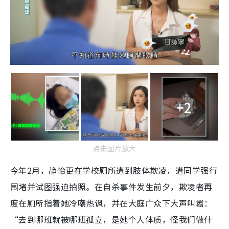
+2
点击图片放大
今年2月，静怡更在学校厕所遭到肢体欺凌，遭同学强行
围堵并试图强迫拍照。在自杀事件发生前夕，欺凌者再
度在厕所指着她冷嘲热讽，并在大庭广众下大声叫嚣：
“去到哪班就被哪班孤立，是她个人体质，怪我们做什