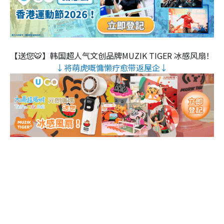
【送您🐯】韩国超人气文创品牌MUZIK TIGER 冰感风扇！
↓将萌虎嘅慵懒疗愈带返屋企↓