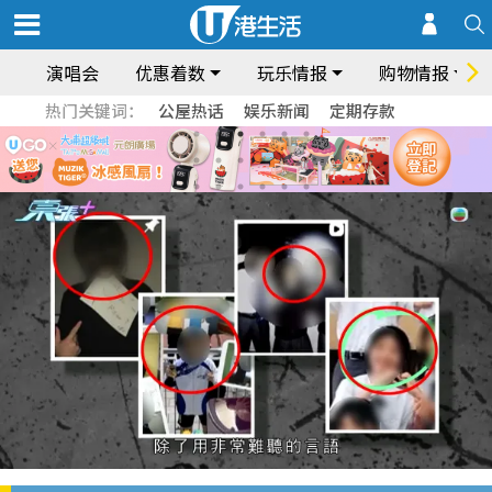
演唱会
优惠着数
玩乐情报
购物情报
热门关键词：
公屋热话
娱乐新闻
定期存款