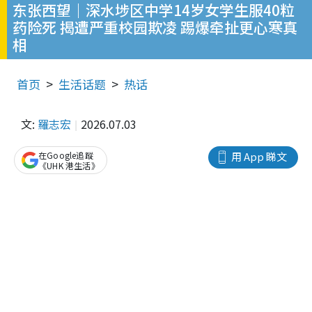
东张西望｜深水埗区中学14岁女学生服40粒
药险死 揭遭严重校园欺凌 踢爆牵扯更心寒真
相
首页
生活话题
热话
文:
羅志宏
2026.07.03
在Google追蹤
用 App 睇文
《UHK 港生活》