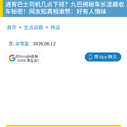
通宵巴士司机几点下班？九巴揭秘车长凌晨收
车秘密！网友知真相激赞：好有人情味
首页
生活话题
热话
文:
梁雪盈
2026.06.12
在Google追蹤
用 App 睇文
《UHK 港生活》