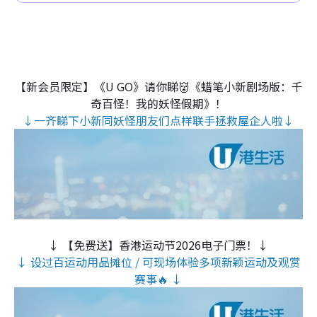
【新会员限定】《U GO》请你睇👹《蜡笔小新剧场版：千
奇百怪！我的妖怪假期》！
↓一齐睇下小新同妖怪朋友们点样联手拯救屋企人啦↓
↓ 【免费送】香港运动节2026电子门票！↓
↓ 设过百运动用品摊位 / 可现场体验多项新颖运动及观赏
赛事🔥 ↓