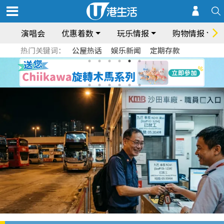
演唱会
优惠着数
玩乐情报
购物情报
热门关键词：
公屋热话
娱乐新闻
定期存款