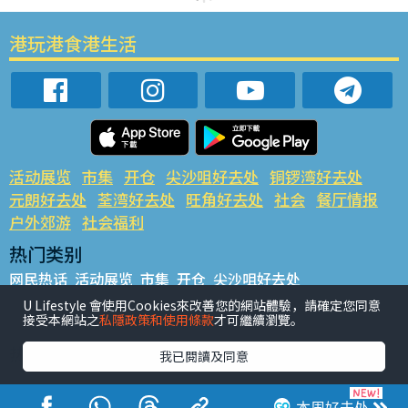
港玩港食港生活
活动展览
市集
开仓
尖沙咀好去处
铜锣湾好去处
元朗好去处
荃湾好去处
旺角好去处
社会
餐厅情报
户外郊游
社会福利
热门类别
网民热话
活动展览
市集
开仓
尖沙咀好去处
铜锣湾好去处
元朗好去处
荃湾好去处
旺角好去处
社会
U Lifestyle 會使用Cookies來改善您的網站體驗，請確定您同意
接受本網站之
私隱政策和使用條款
才可繼續瀏覽。
餐厅情报
户外郊游
热门标签
我已閱讀及同意
#UGO揾好去处
#人气活动推介
#美食社群热话
#亲子玩乐好去处
#ULifestyle应用程式
#限时抢