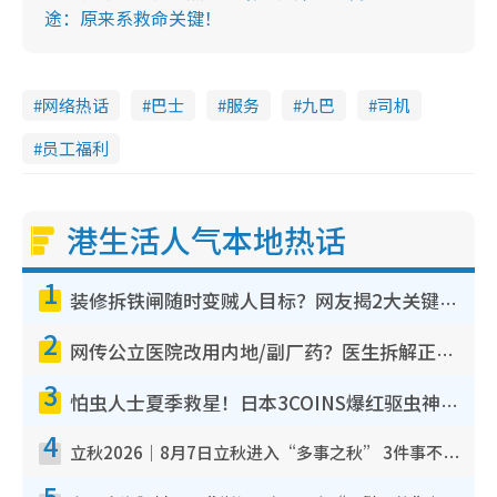
途：原来系救命关键！
网络热话
巴士
服务
九巴
司机
员工福利
港生活人气本地热话
1
装修拆铁闸随时变贼人目标？网友揭2大关键用途：装新款等于白装？附新旧铁闸分别
2
网传公立医院改用内地/副厂药？医生拆解正副厂分别，揭4类人换药随时出事
3
怕虫人士夏季救星！日本3COINS爆红驱虫神器$45起 1招“全程免触碰”轻松搞定小强
4
立秋2026｜8月7日立秋进入“多事之秋” 3件事不可做！专家教6招开运 清杂物／钱包纳气接好运
5