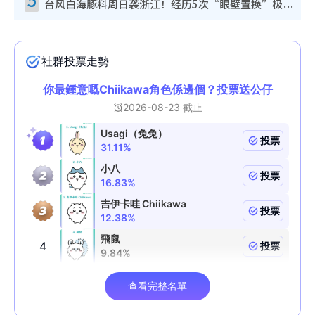
台风白海豚料周日袭浙江！经历5次“眼壁置换”极罕见 成登陆内地最长途台风