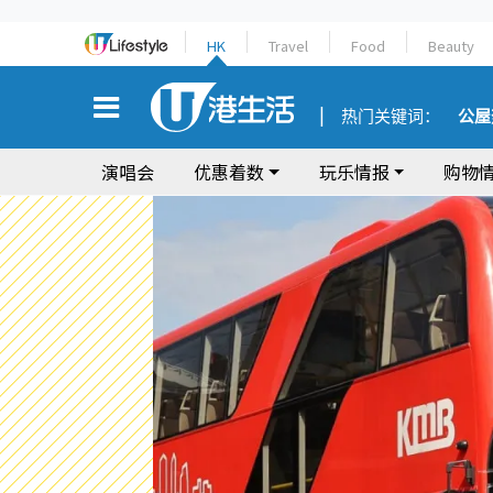
HK
Travel
Food
Beauty
热门关键词：
公屋
演唱会
优惠着数
玩乐情报
购物