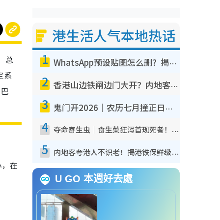
港生活人气本地热话
1
缘，总
WhatsApp预设贴图怎么删？揭秘1招“反向操作”还原简洁界面 附3步实测教程
定系
2
香港山边铁闸边门大开？内地客困惑意义何在！网友神回复：这种叫法理性防御
，巴
3
鬼门开2026｜农历七月撞正日全食特别邪？专家警告切忌做一事！揭4大禁忌+2招保平安
4
夺命寄生虫｜食生菜狂泻首现死者！疫潮恶化录1.8万宗病例 揭洗菜3大谬误
5
内地客夸港人不识老！揭港铁保鲜级冷气 港人求放过：别投诉
心，在
U GO 本週好去處