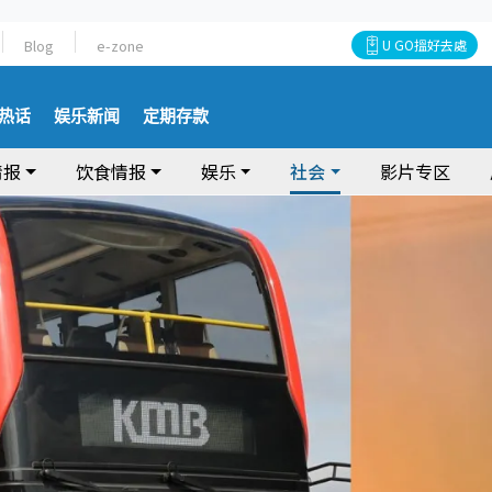
Blog
e-zone
U GO搵好去處
热话
娱乐新闻
定期存款
情报
饮食情报
娱乐
社会
影片专区