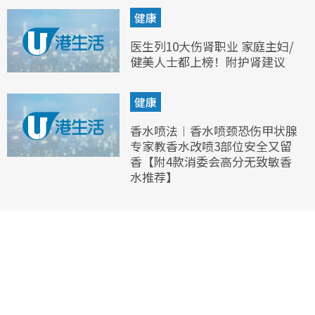
健康
医生列10大伤肾职业 家庭主妇/
健美人士都上榜！附护肾建议
健康
香水喷法︱香水喷颈恐伤甲状腺
专家教香水改喷3部位安全又留
香【附4款消委会高分无致敏香
水推荐】