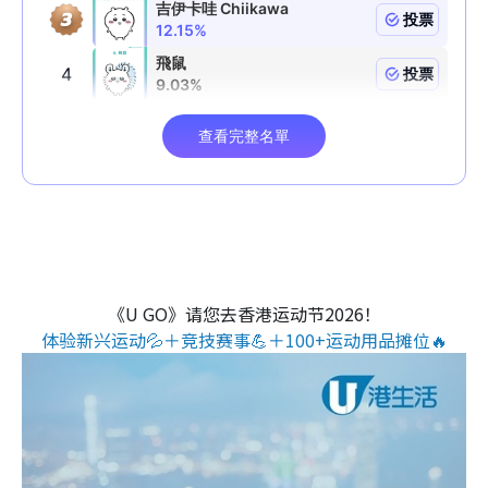
《U GO》请您去香港运动节2026！
体验新兴运动💦＋竞技赛事💪＋100+运动用品摊位🔥