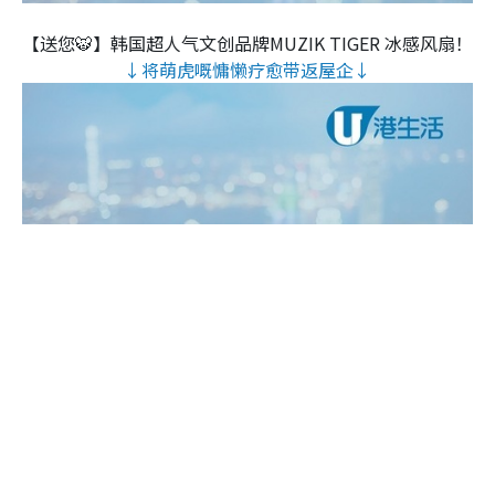
【送您🐯】韩国超人气文创品牌MUZIK TIGER 冰感风扇！
↓将萌虎嘅慵懒疗愈带返屋企↓