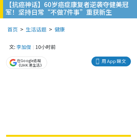
【抗癌神话】60岁癌症康复者逆袭夺健美冠
军！坚持日常“不做7件事”重获新生
首页
生活话题
健康
文:
李加傑
10小时前
在Google追蹤
用 App 睇文
《UHK 港生活》