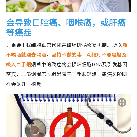
会导致口腔癌、咽喉癌，或肝癌
等癌症
，更会干扰细胞正常代谢并破坏DNA修复机制。所以
能
不喝酒就别去喝酒
。
坚持不做的事｜4.绝对不要吸烟及
吸入二手烟
烟草中的致癌物会损坏细胞DNA及引发基因
突变，非吸烟者若长期暴露于二手烟环境，患癌风险同
样会飙升。相反