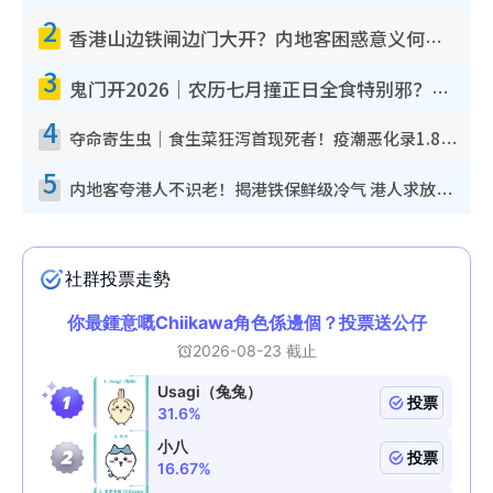
2
香港山边铁闸边门大开？内地客困惑意义何在！网友神回复：这种叫法理性防御
3
鬼门开2026｜农历七月撞正日全食特别邪？专家警告切忌做一事！揭4大禁忌+2招保平安
4
夺命寄生虫｜食生菜狂泻首现死者！疫潮恶化录1.8万宗病例 揭洗菜3大谬误
5
内地客夸港人不识老！揭港铁保鲜级冷气 港人求放过：别投诉