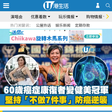
演唱会
优惠着数
玩乐情报
购物情报
热门关键词：
公屋热话
娱乐新闻
定期存款