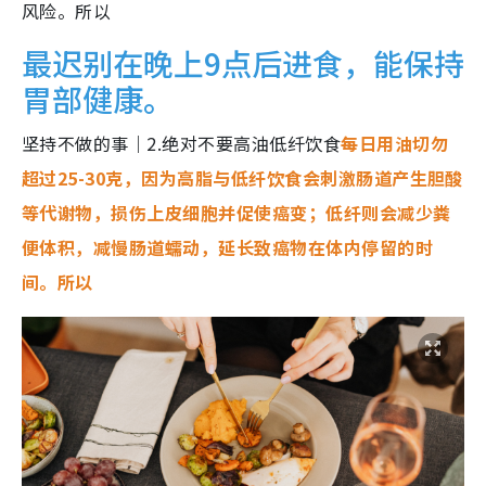
风险。所以
最迟别在晚上9点后进食，能保持
胃部健康。
坚持不做的事｜2.绝对不要高油低纤饮食
每日用油切勿
超过25-30克，因为高脂与低纤饮食会刺激肠道产生胆酸
等代谢物，损伤上皮细胞并促使癌变；低纤则会减少粪
便体积，减慢肠道蠕动，延长致癌物在体内停留的时
间。所以