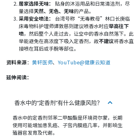
居家选择无味：
贴身的沐浴用品和日常清洁剂，尽
量选择
天然、无色、无味
的产品。
采用安全喷法：
台湾号称“无毒教母”林口长庚临
床毒物科护理师谭敦慈则建议
喷香水时应
举高往下
喷
，然后整个人走过去，让空中的香水自然落下。此
举能避免在高浓度下吸入定香剂，故
不建议
将香水直
接喷在耳后或手腕等部位。
资料来源
：
黄轩医师
、
YouTube@健康云知道
延伸阅读：
香水中的“定香剂”有什么健康风险？
香水中的定香剂邻苯二甲酸酯是环境荷尔蒙，长期
使用可能增加患乳癌、子宫内膜癌几率，并影响生
殖器官发育及代谢。