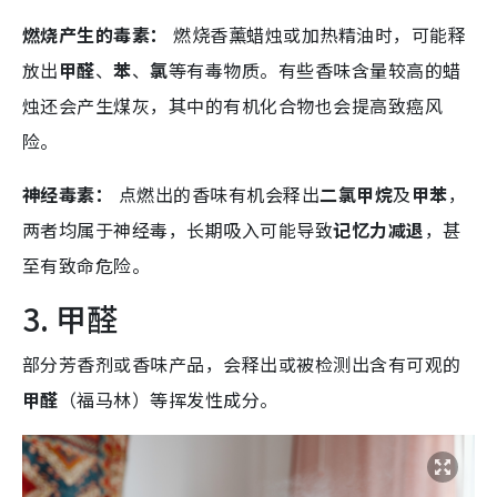
燃烧产生的毒素：
燃烧香薰蜡烛或加热精油时，可能释
放出
甲醛
、
苯
、
氯
等有毒物质。有些香味含量较高的蜡
烛还会产生煤灰，其中的有机化合物也会提高致癌风
险。
神经毒素：
点燃出的香味有机会释出
二氯甲烷
及
甲苯
，
两者均属于神经毒，长期吸入可能导致
记忆力减退
，甚
至有致命危险。
3. 甲醛
部分芳香剂或香味产品，会释出或被检测出含有可观的
甲醛
（福马林）等挥发性成分。