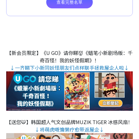
【新会员限定】《U GO》请你睇👹《蜡笔小新剧场版：千
奇百怪！我的妖怪假期》！
↓一齐睇下小新同妖怪朋友们点样联手拯救屋企人啦↓
【送您🐯】韩国超人气文创品牌MUZIK TIGER 冰感风扇！
↓将萌虎嘅慵懒疗愈带返屋企↓