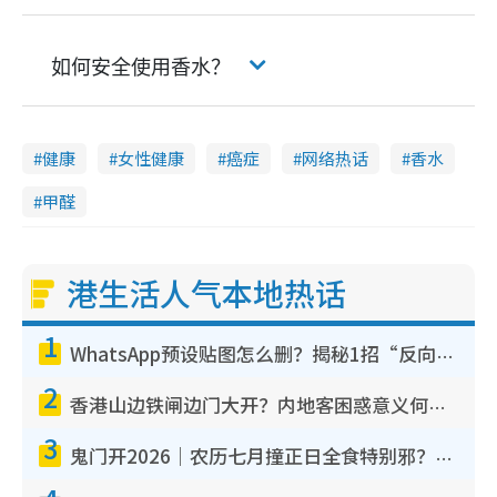
如何安全使用香水？
健康
女性健康
癌症
网络热话
香水
甲醛
港生活人气本地热话
1
WhatsApp预设贴图怎么删？揭秘1招“反向操作”还原简洁界面 附3步实测教程
2
香港山边铁闸边门大开？内地客困惑意义何在！网友神回复：这种叫法理性防御
3
鬼门开2026｜农历七月撞正日全食特别邪？专家警告切忌做一事！揭4大禁忌+2招保平安