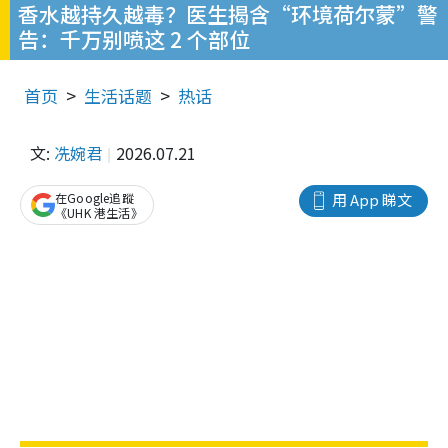
香水越持久越毒？医生揭含“环境荷尔蒙”警
告：千万别喷这 2 个部位
首页
生活话题
热话
文:
冼婉君
2026.07.21
在Google追蹤
用 App 睇文
《UHK 港生活》