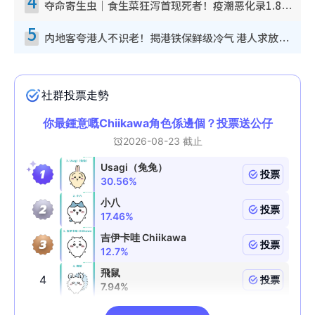
4
夺命寄生虫｜食生菜狂泻首现死者！疫潮恶化录1.8万宗病例 揭洗菜3大谬误
5
内地客夸港人不识老！揭港铁保鲜级冷气 港人求放过：别投诉