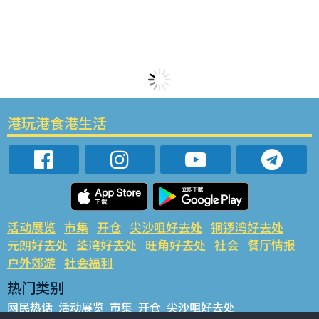
港玩港食港生活
活动展览
市集
开仓
尖沙咀好去处
铜锣湾好去处
元朗好去处
荃湾好去处
旺角好去处
社会
餐厅情报
户外郊游
社会福利
热门类别
网民热话
活动展览
市集
开仓
尖沙咀好去处