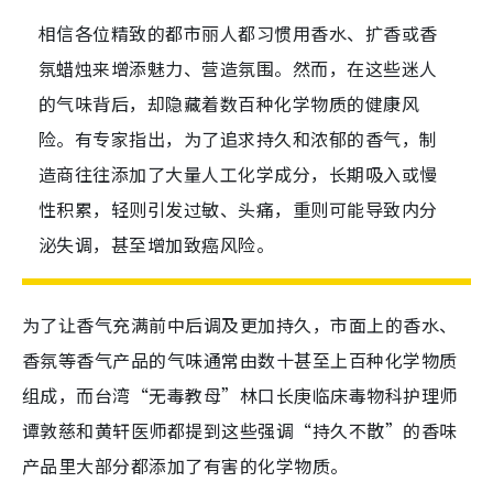
相信各位精致的都市丽人都习惯用香水、扩香或香
氛蜡烛来增添魅力、营造氛围。然而，在这些迷人
的气味背后，却隐藏着数百种化学物质的健康风
险。有专家指出，为了追求持久和浓郁的香气，制
造商往往添加了大量人工化学成分，长期吸入或慢
性积累，轻则引发过敏、头痛，重则可能导致内分
泌失调，甚至增加致癌风险。
为了让香气
充满前中后调及
更加持久，市面上的香水、
香氛等香气产品的气味通常由数十甚至上百种化学物质
组成，而台湾
“无毒教母”林口长庚临床毒物科护理师
谭敦慈和
黄轩医师都提到这些强调
“持久不散”的香味
产品里大部分都添加了有害的化学物质。