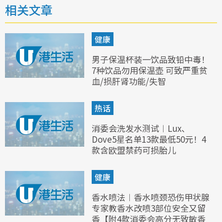
相关文章
健康
男子保温杯装一饮品致铅中毒！
7种饮品勿用保温壶 可致严重贫
血/损肝肾功能/失智
热话
消委会洗发水测试︱Lux、
Dove5星名单13款最低50元！4
款含欧盟禁药可损胎儿
健康
香水喷法︱香水喷颈恐伤甲状腺
专家教香水改喷3部位安全又留
香【附4款消委会高分无致敏香