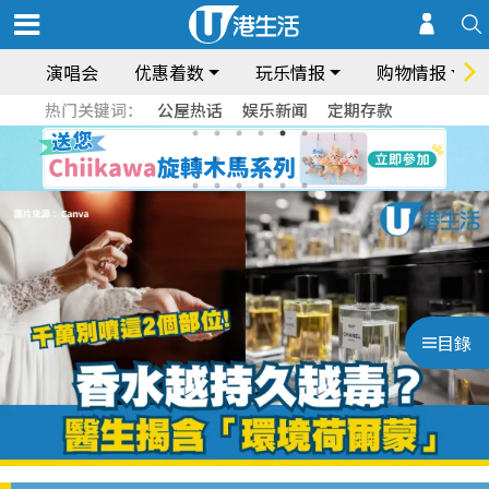
演唱会
优惠着数
玩乐情报
购物情报
热门关键词：
公屋热话
娱乐新闻
定期存款
目錄