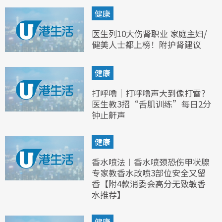
健康
医生列10大伤肾职业 家庭主妇/
健美人士都上榜！附护肾建议
健康
打呼噜｜打呼噜声大到像打雷？
医生教3招“舌肌训练”每日2分
钟止鼾声
健康
香水喷法︱香水喷颈恐伤甲状腺
专家教香水改喷3部位安全又留
香【附4款消委会高分无致敏香
水推荐】
健康