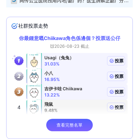
网传公立医院改用内地/副厂药？医生拆解正副厂分别，揭4类人换药随时出事