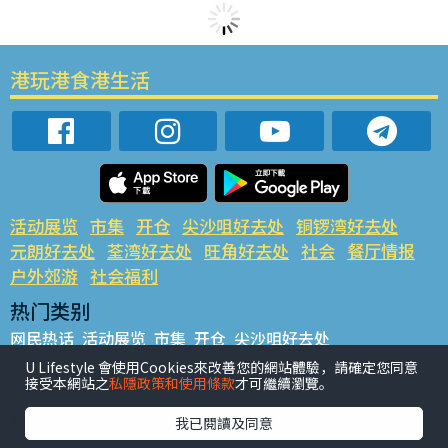
港玩港食港生活
活动展览
市集
开仓
尖沙咀好去处
铜锣湾好去处
元朗好去处
荃湾好去处
旺角好去处
社会
餐厅情报
户外郊游
社会福利
热门类别
网民热话
活动展览
市集
开仓
尖沙咀好去处
铜锣湾好去处
元朗好去处
荃湾好去处
旺角好去处
社会
U Lifestyle 會使用Cookies來改善您的網站體驗，請確定您同意
接受本網站之
私隱政策和使用條款
才可繼續瀏覽。
餐厅情报
户外郊游
热门标签
我已閱讀及同意