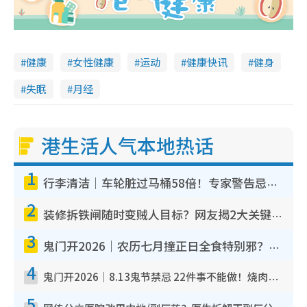
健康
女性健康
运动
健康快讯
健身
失眠
月经
港生活人气本地热话
1
行李清洁｜车轮脏过马桶58倍！专家警告忌用酒精擦 教1招免脏手除菌
2
装修拆铁闸随时变贼人目标？网友揭2大关键用途：装新款等于白装？附新旧铁闸分别
3
鬼门开2026｜农历七月撞正日全食特别邪？专家警告切忌做一事！揭4大禁忌+2招保平安
4
鬼门开2026｜8.13鬼节禁忌 22件事不能做！烧肉、刺身要少食？半夜勿吹口哨/打给个电话
5