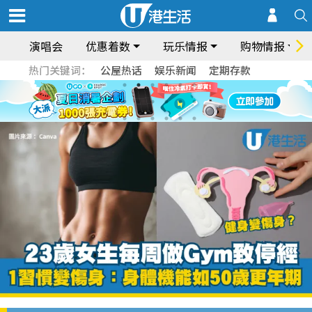
演唱会
优惠着数
玩乐情报
购物情报
热门关键词：
公屋热话
娱乐新闻
定期存款