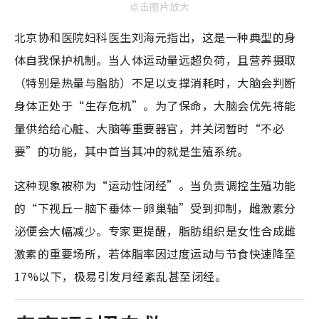
点击图片放大
北京协和医院妇科医生刘海元指出，这是一种典型的身
体自我保护机制。当人体运动量远超负荷，且营养摄取
（特别是热量与脂肪）不足以支撑消耗时，大脑会判断
身体正处于“生存危机”。为了保命，大脑会优先将能
量供给给心脏、大脑等重要器官，并关闭暂时“不必
要”的功能，其中首当其冲的就是生殖系统。
这种现象被称为“运动性闭经”。当负责调控生殖功能
的“下视丘－脑下垂体－卵巢轴”受到抑制，雌激素分
泌便会大幅减少。专家更提醒，脂肪组织是女性合成雌
激素的重要场所，若体脂率因过度运动与节食快速降至
17%以下，极易引发月经紊乱甚至闭经。