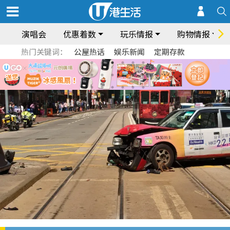
演唱会
优惠着数
玩乐情报
购物情报
热门关键词：
公屋热话
娱乐新闻
定期存款