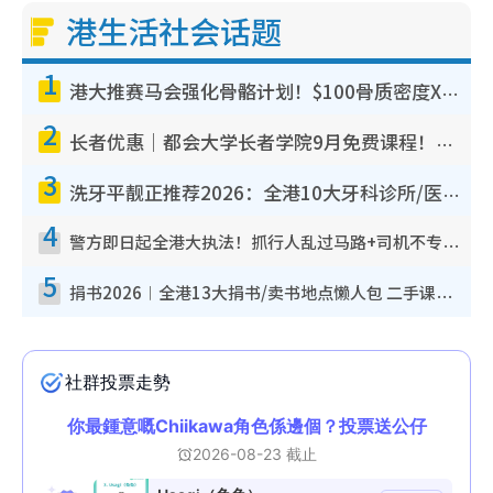
港生活社会话题
1
港大推赛马会强化骨骼计划！$100骨质密度X光检查 完成免费运动训练送超市礼券！附参加资格
2
长者优惠｜都会大学长者学院9月免费课程！多媒体/微电影创作/网络安全 附报名方法教学
3
洗牙平靓正推荐2026：全港10大牙科诊所/医院懒人包，夜诊至8点/镇静洁牙/医疗券适用
4
警方即日起全港大执法！抓行人乱过马路+司机不专注驾驶！乱过马路罚$2000
5
捐书2026︱全港13大捐书/卖书地点懒人包 二手课本最高$150＋旧书换免费咖啡/戏票