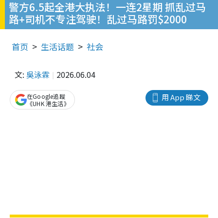
警方6.5起全港大执法！一连2星期 抓乱过马
路+司机不专注驾驶！乱过马路罚$2000
首页
生活话题
社会
文:
吳泳霖
2026.06.04
在Google追蹤
用 App 睇文
《UHK 港生活》