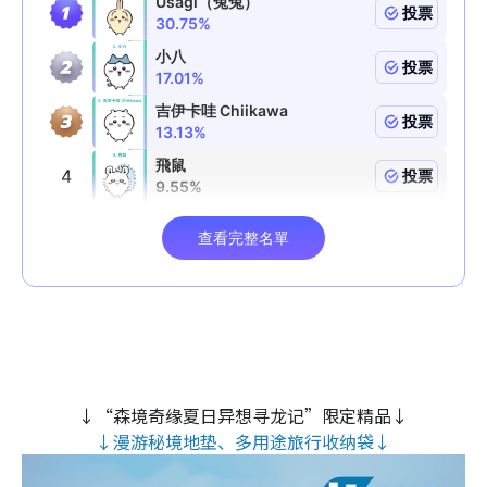
↓“森境奇缘夏日异想寻龙记”限定精品↓
↓漫游秘境地垫、多用途旅行收纳袋↓