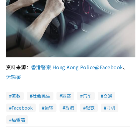
资料来源：
香港警察 Hong Kong Police@Facebook
、
运输署
著数
社会民生
罪案
汽车
交通
Facebook
运输
香港
轻铁
司机
运输署