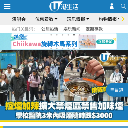
演唱会
优惠着数
玩乐情报
购物情报
热门关键词：
公屋热话
娱乐新闻
定期存款
目錄