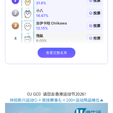
《U GO》请您去香港运动节2026！
体验新兴运动💦＋竞技赛事💪＋100+运动用品摊位🔥