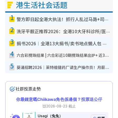
港生活社会话题
1
警方即日起全港大执法！抓行人乱过马路+司机不专注驾驶！乱过马路罚$2000
2
洗牙平靓正推荐2026：全港10大牙科诊所/医院懒人包，夜诊至8点/镇静洁牙/医疗券适用
3
捐书2026︱全港13大捐书/卖书地点懒人包 二手课本最高$150＋旧书换免费咖啡/戏票
4
六合彩搅珠结果 | 六合彩近10期搅珠结果出炉+ 近30期最旺热门中奖号码
5
葵涌招聘2026｜莱特维健药厂请生产操作员！月薪高达$1.7万 冷气厂房/五天工作/保障双粮