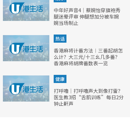
中年好声音4｜蔡婉怡穿旗袍秀
腿迷晕评审 伸腿想加分被车婉
婉当场制止
热话
香港麻将计番方法︱三番起胡怎
么计？大三元/十三幺几多番？
香港麻将胡牌番数表一览
健康
打呼噜｜打呼噜声大到像打雷？
医生教3招“舌肌训练”每日2分
钟止鼾声