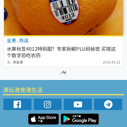
全港
.
热话
水果标签4012特别甜？专家拆解PLU码秘密 买错这
个数字恐吃农药
文 : 陳嘉蕙
2026.06.22
港玩港食港生活