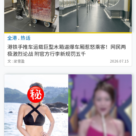
全港
.
热话
港铁手推车运载巨型木箱逼爆车厢惹怒乘客！网民两
极激烈论战 附官方行李新规罚五千
文 : 梁雪盈
2026.07.15