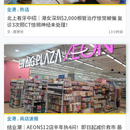
全港
.
热话
北上看牙中招｜港女深圳$2,000根管治疗惊觉被骗 复
诊3次照CT惊揭神经未处理！
文 : 周慧兒
13小时前
全港
.
商店速报
结业潮｜AEON$12店半年执4间！即日起减价救市 最