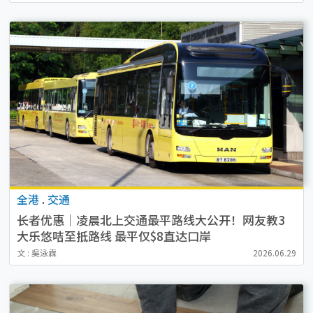
全港
.
交通
长者优惠｜凌晨北上交通最平路线大公开！网友教3
大乐悠咭至抵路线 最平仅$8直达口岸
文 : 吳泳霖
2026.06.29