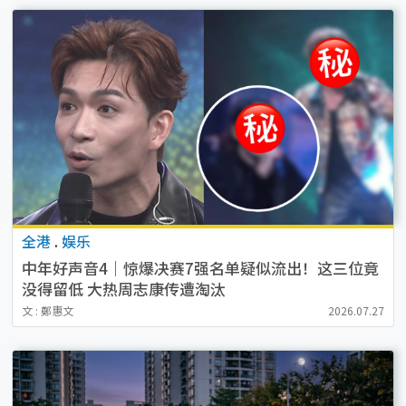
全港
.
娱乐
中年好声音4｜惊爆决赛7强名单疑似流出！这三位竟
没得留低 大热周志康传遭淘汰
文 : 鄭惠文
2026.07.27