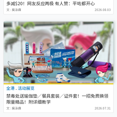
多减$20！网友反应两极 有人赞：平咗都开心
文 : 吳泳霖
2026.08.03
全港
.
活动展览
禁毒处送瑜伽垫／餐具套装／证件套！一招免费换领
限量精品！附详细教学
文 : 吳泳霖
2026.07.31