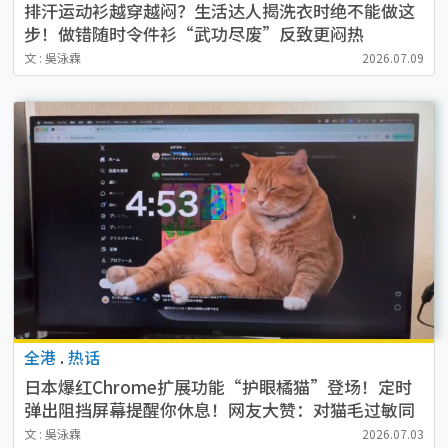
排汗运动衫越穿越闷？生活达人揭洗衣时绝不能做这
步！做错随时令件衫“武功尽废”反致更闷热
文 : 吳泳霖
2026.07.09
全港
.
热话
日本爆红Chrome扩展功能“护眼橘猫”登场！定时
弹出阻挡屏幕提醒你休息！网友大赞：对猫毛过敏同
样体验到被猫咪亲近
文 : 吳泳霖
2026.07.03