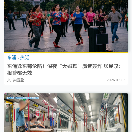
东涌
.
热话
东涌逸东邨沦陷！深夜“大妈舞”魔音轰炸 居民叹：
报警都无效
文 : 梁雪盈
2026.07.17