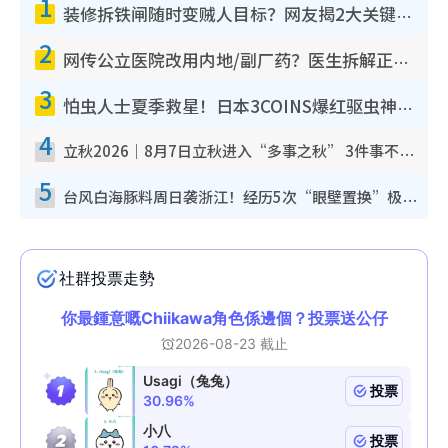
1
装修拆铁闸随时变贼人目标？网友揭2大关键用途：装新款等于白装？附新旧铁闸分别
2
网传公立医院改用内地/副厂药？医生拆解正副厂分别，揭4类人换药随时出事
3
怕虫人士夏季救星！日本3COINS爆红驱虫神器$45起 1招“全程免触碰”轻松搞定小强
4
立秋2026｜8月7日立秋进入“多事之秋” 3件事不可做！专家教6招开运 清杂物／钱包纳气接好运
5
台风白海豚料周日袭浙江！经历5次“眼壁置换”极罕见 成登陆内地最长途台风