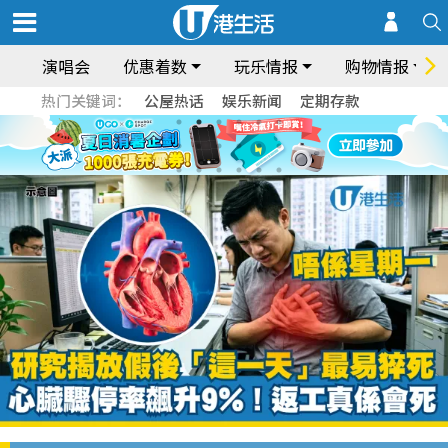
演唱会
优惠着数
玩乐情报
购物情报
热门关键词：
公屋热话
娱乐新闻
定期存款