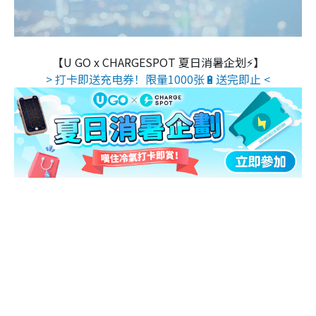
【U GO x CHARGESPOT 夏日消暑企划⚡】
> 打卡即送充电券！限量1000张🔋送完即止 <