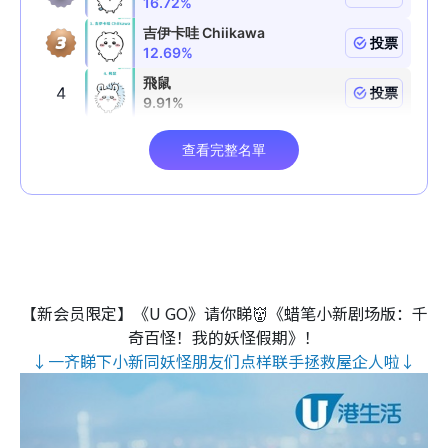
【新会员限定】《U GO》请你睇👹《蜡笔小新剧场版：千
奇百怪！我的妖怪假期》！
↓一齐睇下小新同妖怪朋友们点样联手拯救屋企人啦↓