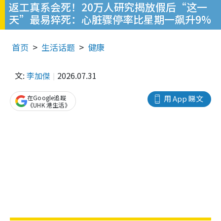
返工真系会死！20万人研究揭放假后“这一
天”最易猝死：心脏骤停率比星期一飙升9%
首页
生活话题
健康
文:
李加傑
2026.07.31
在Google追蹤
用 App 睇文
《UHK 港生活》