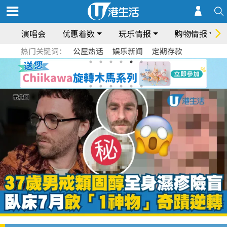
演唱会
优惠着数
玩乐情报
购物情报
热门关键词：
公屋热话
娱乐新闻
定期存款