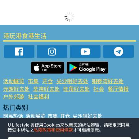
港玩港食港生活
活动展览
市集
开仓
尖沙咀好去处
铜锣湾好去处
元朗好去处
荃湾好去处
旺角好去处
社会
餐厅情报
户外郊游
社会福利
热门类别
网民热话
活动展览
市集
开仓
尖沙咀好去处
铜锣湾好去处
元朗好去处
荃湾好去处
旺角好去处
社会
U Lifestyle 會使用Cookies來改善您的網站體驗，請確定您同意
接受本網站之
私隱政策和使用條款
才可繼續瀏覽。
餐厅情报
户外郊游