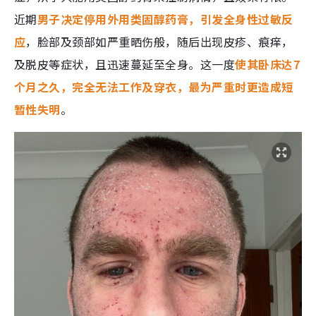
近期
男子决定停用外用类固醇药膏，引发全身性过敏反
应
，脸部及颈部如严重晒伤般，随后出现皮疹、痕痒，
及脱皮等症状，且迅速蔓延至全身。这一度
使其卧床达7
个月之久，完全无法工作及穿衣，最为严重时更造成短
暂性失明
。