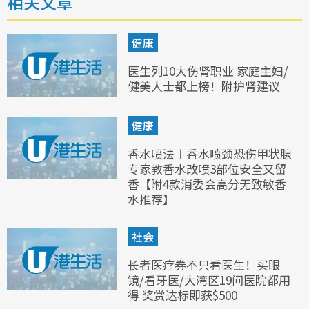
相关文章
健康
医生列10大伤肾职业 家庭主妇/
健美人士都上榜！附护肾建议
健康
香水喷法︱香水喷颈恐伤甲状腺
专家教香水改喷3部位安全又留
香【附4款消委会高分无致敏香
水推荐】
社会
长者医疗券不只看医生！买眼
镜/看牙医/大湾区19间医院都用
得 奖赏达标即获$500