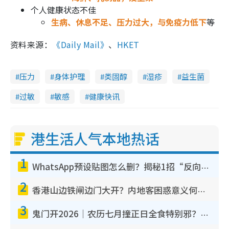
个人健康状态不佳
生病、休息不足、压力过大，与免疫力低下
等
资料来源：
《Daily Mail》
、
HKET
压力
身体护理
类固醇
湿疹
益生菌
过敏
敏感
健康快讯
港生活人气本地热话
1
WhatsApp预设贴图怎么删？揭秘1招“反向操作”还原简洁界面 附3步实测教程
2
香港山边铁闸边门大开？内地客困惑意义何在！网友神回复：这种叫法理性防御
3
鬼门开2026｜农历七月撞正日全食特别邪？专家警告切忌做一事！揭4大禁忌+2招保平安