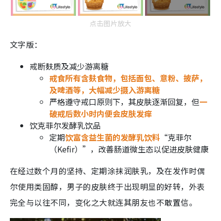
点击图片放大
文字版：
戒断麸质及减少游离糖
戒食所有含麸食物，包括面包、意粉、披萨，
及啤酒等，大幅减少摄入游离糖
严格遵守戒口原则下，其皮肤逐渐回复，但
一
破戒后数小时内便会皮肤发痒
饮克菲尔发酵乳饮品
定期
饮富含益生菌的发酵乳饮料
“克菲尔
（Kefir）”，改善肠道微生态以促进皮肤健康
在经过数个月的坚持、定期涂抹润肤乳，及在发作时偶
尔使用类固醇，男子的皮肤终于出现明显的好转，外表
完全与以往不同，变化之大就连其朋友也不敢置信。