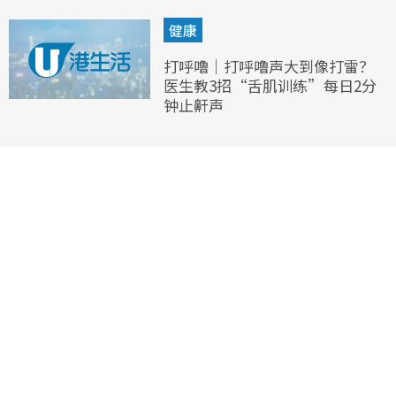
健康
打呼噜｜打呼噜声大到像打雷？
医生教3招“舌肌训练”每日2分
钟止鼾声