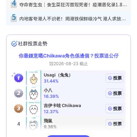
4
夺命寄生虫｜食生菜狂泻首现死者！疫潮恶化录1.8万宗病例 揭洗菜3大谬误
5
内地客夸港人不识老！揭港铁保鲜级冷气 港人求放过：别投诉