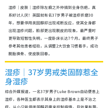
湿疹｜皮肤｜湿疹除左痕之外仲搞到全身伤疤，真
系好讨人厌！英国就有名37岁男子被湿疹折磨30
年，想要停用类固醇却出现戒断反应，使其全身都
出现湿疹问题，脸部更出现脱皮的现象，最严重时
更导致短暂性失明，一度卧床长达7个月。最终男子
参考其他患者经验，从调整2大饮食习惯着手，成功
脱胎换骨、使皮肤回春。
湿疹｜37岁男戒类固醇惹全
身湿疹
综合外媒报道，一名37岁男子Luke Brown自幼便患上
湿疹，各种医生都表示其身上的湿疹基本上是不治之
症，从小只能用类固醇药膏来控制病情，且效果有限。