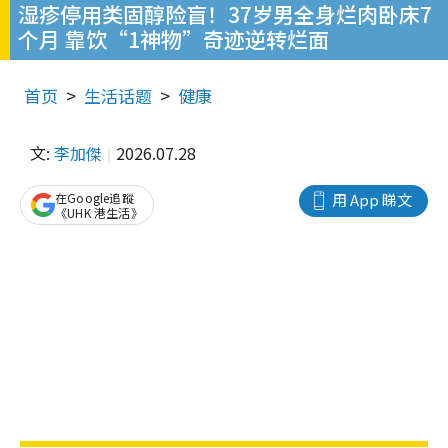
湿疹停用类固醇险盲！37岁男全身烂肉卧床7
个月 靠饮“1神物”奇迹逆转烂面
首页
生活话题
健康
文:
李加傑
2026.07.28
在Google追蹤
用 App 睇文
《UHK 港生活》