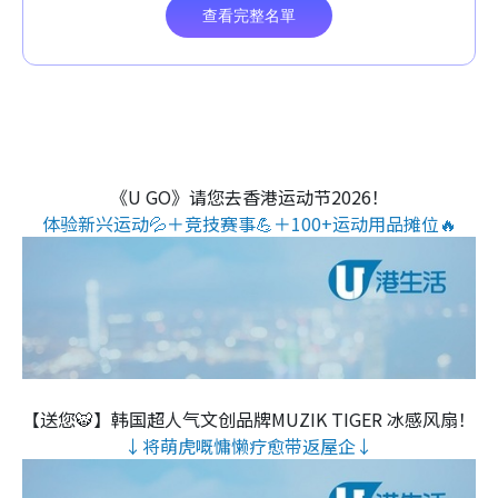
《U GO》请您去香港运动节2026！
体验新兴运动💦＋竞技赛事💪＋100+运动用品摊位🔥
【送您🐯】韩国超人气文创品牌MUZIK TIGER 冰感风扇！
↓将萌虎嘅慵懒疗愈带返屋企↓