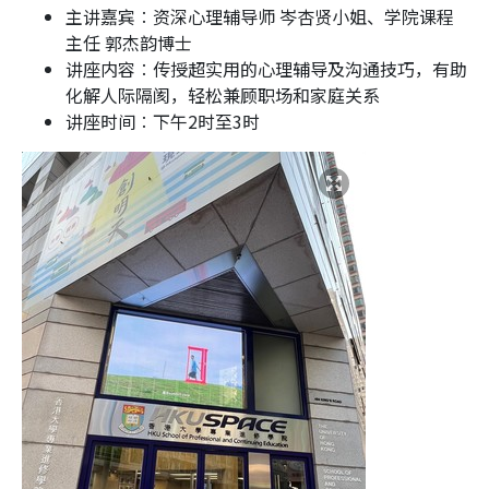
主讲嘉宾︰资深心理辅导师 岑杏贤小姐、学院课程
主任 郭杰韵博士
讲座内容︰传授超实用的心理辅导及沟通技巧，有助
化解人际隔阂，轻松兼顾职场和家庭关系
讲座时间︰
下午
2
时
至
3
时