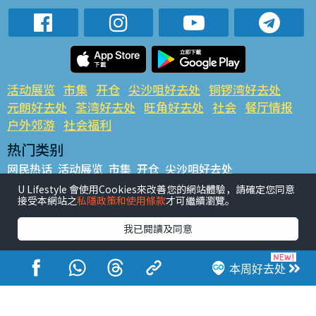
活动展览
市集
开仓
尖沙咀好去处
铜锣湾好去处
元朗好去处
荃湾好去处
旺角好去处
社会
餐厅情报
户外郊游
社会福利
热门类别
网民热话
活动展览
市集
开仓
尖沙咀好去处
铜锣湾好去处
元朗好去处
荃湾好去处
旺角好去处
社会
U Lifestyle 會使用Cookies來改善您的網站體驗，請確定您同意
接受本網站之
私隱政策和使用條款
才可繼續瀏覽。
餐厅情报
户外郊游
热门标签
我已閱讀及同意
#UGO揾好去处
#人气活动推介
#美食社群热话
#亲子玩乐好去处
#ULifestyle应用程式
#限时抢
本周好去处
#UJetso礼物放送
#ULifestyle商户中心
#著数
#网络热话
香港经济日报版权所有©2026