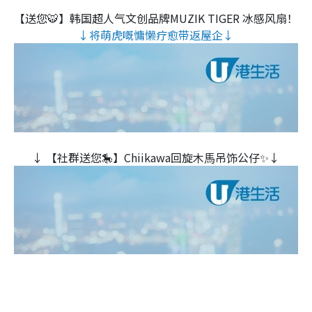
【送您🐯】韩国超人气文创品牌MUZIK TIGER 冰感风扇！
↓将萌虎嘅慵懒疗愈带返屋企↓
↓ 【社群送您🎠】Chiikawa回旋木⾺吊饰公仔✨↓