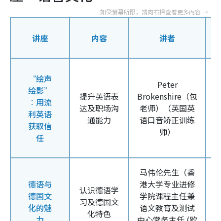
讲座
内容
讲者
“绘声
Peter
绘影”
提升英语表
Brokenshire（
包
︰用流
达及职场沟
老师）（
英国英
利英语
通能力
语口音矫正训练
获取信
师）
任
马伟伦先生（
香
德语与
港大学专业进修
认识德语学
德国文
学院课程主任兼
习及德国文
化的魅
语文教育及测试
化特色
力
中心常务主任 (
欧