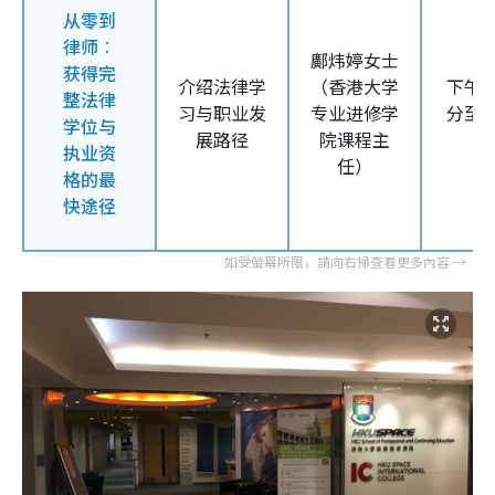
从零到
律师︰
鄺炜婷女士
获得完
介绍法律学
（
香港大学
下午
3
整法律
习与职业发
专业进修学
分至
4
学位与
展路径
院课程主
执业资
任）
格的最
快途径