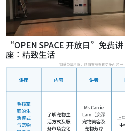
“OPEN SPACE 开放日”免费讲
座︰
精致生活
讲座
内容
讲者
时
毛孩家
Ms Carrie
庭的生
了解宠物生
Lam（
资深
活模式
上午
1
活方式及服
宠物美容及
与宠物
中午
务市场变化
宠物芳疗