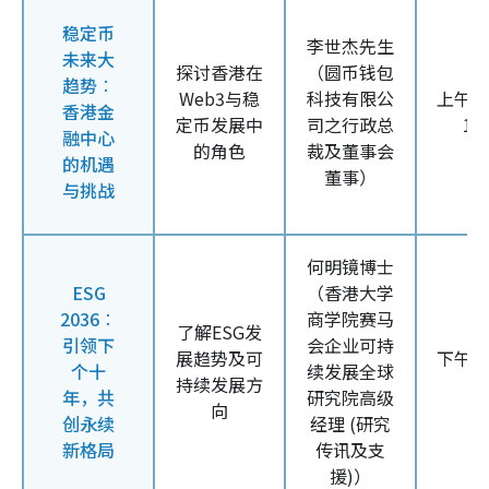
稳定币
李世杰先生
未来大
探讨香港在
（
圆币钱包
趋势︰
Web3
与稳
科技有限公
上午
1
香港金
定币发展中
司之行政总
12
融中心
的角色
裁及董事会
的机遇
董事）
与挑战
何明镜博士
ESG
（
香港大学
2036︰
商学院赛马
了解
ESG
发
引领下
会企业可持
展趋势及可
下午
2
个十
续发展全球
持续发展方
年，共
研究院高级
向
创永续
经理 (研究
新格局
传讯及支
援)）