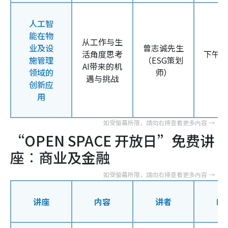
人工智
能在物
从工作与生
业及设
曾志诚先生
活角度思考
下午
2
施管理
（
ESG
策划
AI
带来的机
领域的
师）
遇与挑战
创新应
用
“OPEN SPACE 开放日”免费讲
座︰
商业及金融
讲座
内容
讲者
时