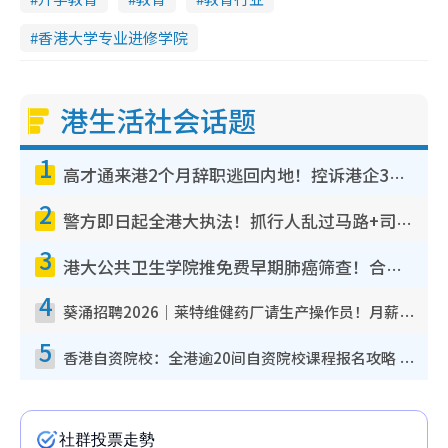
香港大学专业进修学院
港生活社会话题
1
高才通来港2个月辞职逃回内地！控诉港企3宗罪，叹微管理极窒息
2
警方即日起全港大执法！抓行人乱过马路+司机不专注驾驶！乱过马路罚$2000
3
港大公共卫生学院推免费早期肺癌筛查！合资格人士将获全额资助定期血液化验/电脑断层扫描/风险评估
4
葵涌招聘2026｜莱特维健药厂请生产操作员！月薪高达$1.7万 冷气厂房/五天工作/保障双粮
5
香港自资院校：全港逾20间自资院校课程报名攻略 留位费可退/申请日期/报名链接