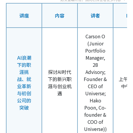
讲座
内容
讲者
时
Carson O
(Junior
Portfolio
AI浪潮
Manager,
下的职
28
涯挑
探讨
AI
时代
Advisory;
战、就
下的新兴职
Founder &
上午
1
业革新
涯与创业机
CEO of
中午
与初创
遇
Universe;
公司的
Hako
突破
Poon, Co-
founder &
COO of
Universe))