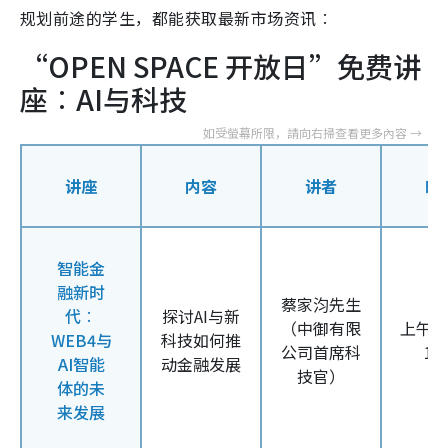
规划前途的学生，都能获取最新市场资讯︰
“OPEN SPACE 开放日”免费讲
座︰
AI
与科技
讲座
内容
讲者
时
智能金
融新时
蔡家汮先生
代︰
探讨
AI
与新
（
中御有限
上午
1
WEB4
与
科技如何推
公司首席科
12
AI
智能
动金融发展
技官）
体的未
来发展