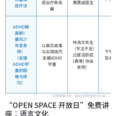
症治疗新发
黄嘉诚医生
症疗法
展
ADHD睇
真啲！
暴风少
林浩文先生
年变老
以真实故事
（
专注不足
/
师！
与实用技巧
下午
3
过度活跃症
（支援
支援
ADHD
至
4
时
(
香港)
协会
ADHD学
学童
老师）
童的困
难与技
巧）
“OPEN SPACE 开放日”免费讲
座︰
语言文化