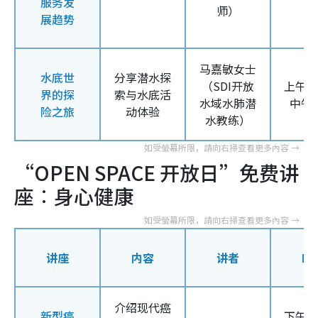
服务发
师）
展趋势
马嘉敏女士
水底世
分享潜水探
（
SDI
开放
上午
1
界的探
索与水底活
水域水肺潜
中午
险之旅
动体验
水教练）
“OPEN SPACE 开放日”免费讲
座︰
身心健康
讲座
内容
讲者
时
介绍现代癌
新型癌
下午
2