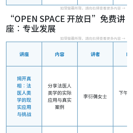
“OPEN SPACE 开放日”免费讲
座︰
专业发展
讲座
内容
讲者
时
揭开真
相︰法
分享法医人
医人类
类学的实际
下午
2
李衍蒨女士
学的现
应用与真实
实应用
案例
与挑战