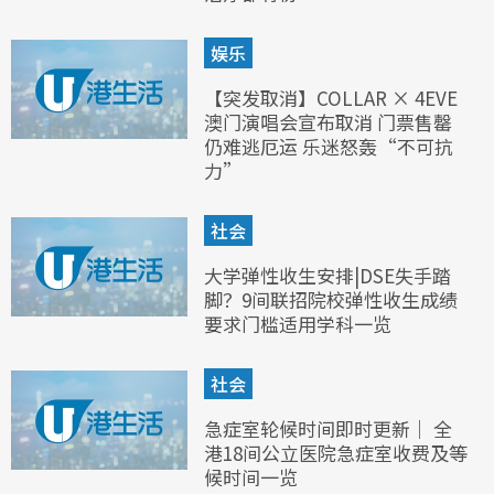
娱乐
【突发取消】COLLAR × 4EVE
澳门演唱会宣布取消 门票售罄
仍难逃厄运 乐迷怒轰“不可抗
力”
社会
大学弹性收生安排|DSE失手踏
脚？9间联招院校弹性收生成绩
要求门槛适用学科一览
社会
急症室轮候时间即时更新｜ 全
港18间公立医院急症室收费及等
候时间一览