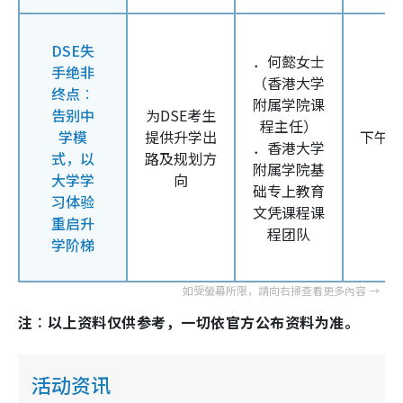
DSE失
．何懿女士
手绝非
（
香港大学
终点︰
附属学院课
告别中
为
DSE
考生
程主任）
学模
提供升学出
下午
1
．香港大学
式，以
路及规划方
附属学院基
大学学
向
础专上教育
习体验
文凭课程课
重启升
程团队
学阶梯
注︰以上资料仅供参考，一切依官方公布资料为准。
活动资讯