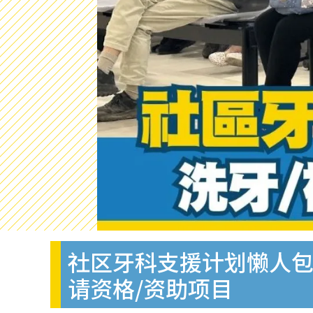
社区牙科支援计划懒人包︱
请资格/资助项目