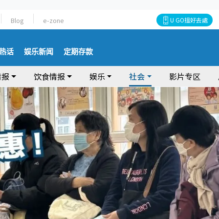
Blog
e-zone
U GO搵好去處
热话
娱乐新闻
定期存款
情报
饮食情报
娱乐
社会
影片专区