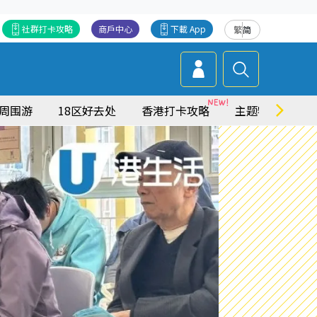
社群打卡攻略
商戶中心
下載 App
繁
简
周围游
18区好去处
香港打卡攻略
主题特集