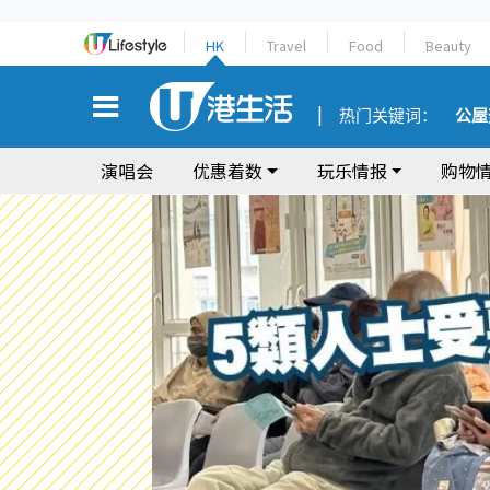
HK
Travel
Food
Beauty
热门关键词：
公屋
演唱会
优惠着数
玩乐情报
购物