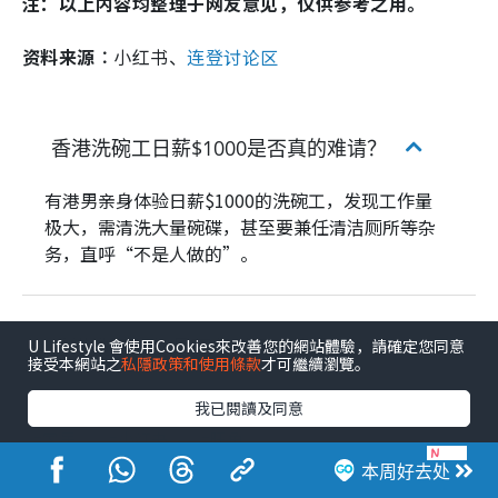
注：以上内容均整理于网友意见，仅供参考之用。
资料来源︰
小红书、
连登讨论区
香港洗碗工日薪$1000是否真的难请？
有港男亲身体验日薪$1000的洗碗工，发现工作量
极大，需清洗大量碗碟，甚至要兼任清洁厕所等杂
务，直呼“不是人做的”。
香港洗碗工的月薪和时薪大约是多少？
U Lifestyle 會使用Cookies來改善您的網站體驗，請確定您同意
接受本網站之
私隱政策和使用條款
才可繼續瀏覽。
我已閱讀及同意
家居
小红书
旺角
本周好去处