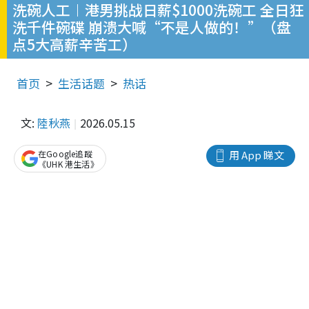
洗碗人工︱港男挑战日薪$1000洗碗工 全日狂
洗千件碗碟 崩溃大喊“不是人做的！”（盘
点5大高薪辛苦工）
首页
生活话题
热话
文:
陸秋燕
2026.05.15
在Google追蹤
用 App 睇文
《UHK 港生活》