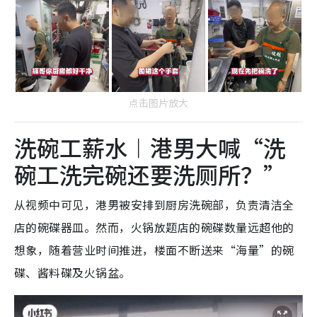
点击图片放大
洗碗工薪水︱港男大喊“洗
碗工洗完碗还要洗厕所？”
从视频中可见，港男被安排到厨房洗碗部，负责清洁全
店的碗碟器皿。然而，火锅放题店的碗碟数量远超他的
想象，随着营业时间推进，楼面不断送来“海量”的碗
碟、酱料碟及火锅盆。