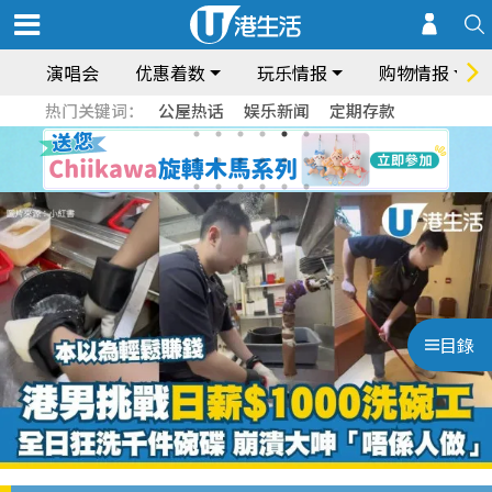
演唱会
优惠着数
玩乐情报
购物情报
热门关键词：
公屋热话
娱乐新闻
定期存款
目錄