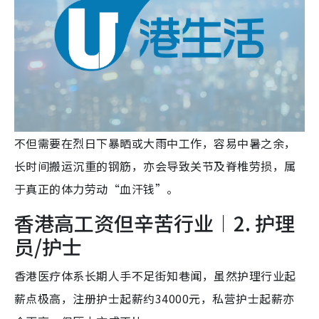
不但需要在烈日下暴晒或大雨中工作，容易中暑之余，
长时间搬运沉重的钢筋，亦会导致关节及脊椎劳损，属
于真正的体力劳动“血汗钱”。
香港高工资但辛苦行业︱2. 护理
员/护士
香港医疗体系长期人手不足街知巷闻，虽然护理行业起
薪点极高，注册护士起薪约34000元，私营护士起薪亦