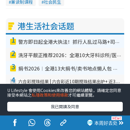
兼读制课程
社会民生
港生活社会话题
1
警方即日起全港大执法！抓行人乱过马路+司机不专注驾驶！乱过马路罚$2000
2
洗牙平靓正推荐2026：全港10大牙科诊所/医院懒人包，夜诊至8点/镇静洁牙/医疗券适用
3
捐书2026︱全港13大捐书/卖书地点懒人包 二手课本最高$150＋旧书换免费咖啡/戏票
4
六合彩搅珠结果 | 六合彩近10期搅珠结果出炉+ 近30期最旺热门中奖号码
U Lifestyle 會使用Cookies來改善您的網站體驗，請確定您同意
5
接受本網站之
私隱政策和使用條款
才可繼續瀏覽。
葵涌招聘2026｜莱特维健药厂请生产操作员！月薪高达$1.7万 冷气厂房/五天工作/保障双粮
我已閱讀及同意
本周好去处