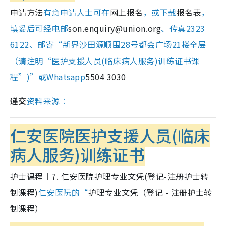
申请方法
有意申请人士可在
网上报名
，或下载
报名表
，
填妥后可经电邮
son.enquiry@union.org
、传真2323
6122、邮寄“新界沙田源顺围28号都会广场21楼全层
（请注明“医护支援人员(临床病人服务)训练证书课
程”)”或Whatsapp
5504 3030
递交
资料来源︰
仁安医院医护支援人员(临床
病人服务)训练证书
护士课程︱7. 仁安医院护理专业文凭(登记-注册护士转
制课程)
仁安医阮的“
护理专业文凭（登记 - 注册护士转
制课程）