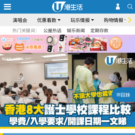
演唱会
优惠着数
玩乐情报
购物情报
热门关键词：
公屋热话
娱乐新闻
定期存款
目錄