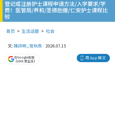
登记或注册护士课程申请方法/入学要求/学
费！医管局/养和/圣德肋撒/仁安护士课程比
较
首页
生活话题
社会
文:
陳詩明
,
陸秋燕
2026.07.15
在Google追蹤
用 App 睇文
《UHK 港生活》