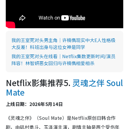
我的王室死对头男主角｜许楠儁现实中大E人性格极
大反差！科班出身与这位女神是同学
我的王室死对头在线看｜Netflix集数更新时间/演员
阵容！林智妍恶女回归与许楠儁相爱相杀
Netflix影集推荐5.
灵魂之伴 Soul
Mate
上线日期：2026年5月14日
《灵魂之伴》（Soul Mate）是Netflix原创日韩合作
剧，由矶村勇斗、玉泽演主演，剧情主轴是两个受伤年