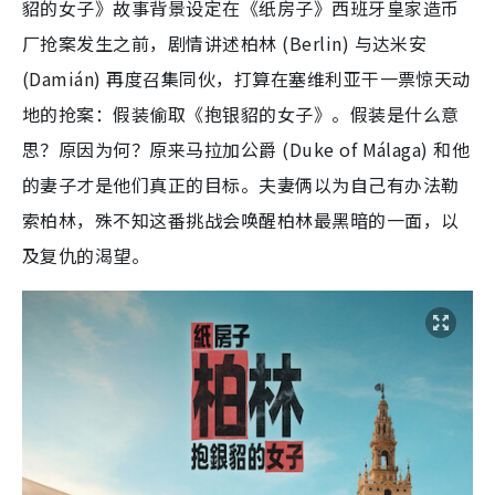
貂的女子》故事背景设定在《纸房子》西班牙皇家造币
厂抢案发生之前，剧情讲述柏林 (Berlin) 与达米安
(Damián) 再度召集同伙，打算在塞维利亚干一票惊天动
地的抢案：假装偷取《抱银貂的女子》。假装是什么意
思？原因为何？原来马拉加公爵 (Duke of Málaga) 和他
的妻子才是他们真正的目标。夫妻俩以为自己有办法勒
索柏林，殊不知这番挑战会唤醒柏林最黑暗的一面，以
及复仇的渴望。