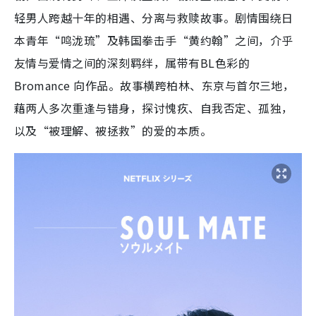
轻男人跨越十年的相遇、分离与救赎故事。剧情围绕日
本青年“鸣泷琉”及韩国拳击手“黄约翰”之间，介乎
友情与爱情之间的深刻羁绊，属带有BL色彩的
Bromance 向作品。故事横跨柏林、东京与首尔三地，
藉两人多次重逢与错身，探讨愧疚、自我否定、孤独，
以及“被理解、被拯救”的爱的本质。