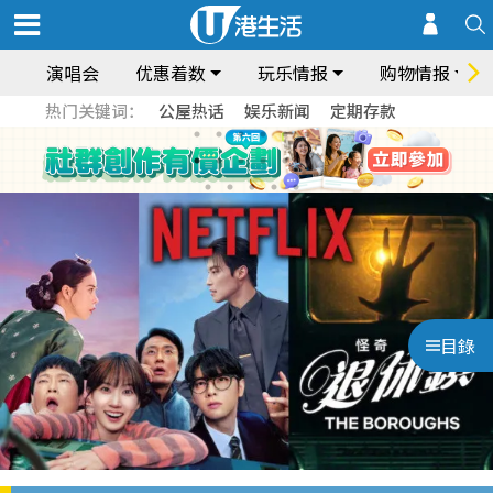
演唱会
优惠着数
玩乐情报
购物情报
热门关键词：
公屋热话
娱乐新闻
定期存款
目錄