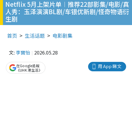
Netflix 5月上架片单︱推荐22部影集/电影/真
人秀：玉泽演演BL剧/车银优新剧/怪奇物语衍
生剧
首页
生活话题
电影剧集
文:
李寶怡
2026.05.28
在Google追蹤
用 App 睇文
《UHK 港生活》