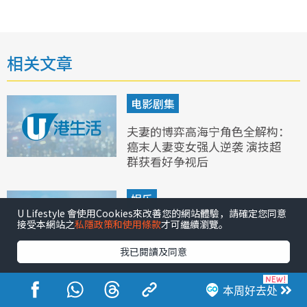
相关文章
电影剧集
夫妻的博弈高海宁角色全解构：
癌末人妻变女强人逆袭 演技超
群获看好争视后
娱乐
U Lifestyle 會使用Cookies來改善您的網站體驗，請確定您同意
接受本網站之
私隱政策和使用條款
才可繼續瀏覽。
夫妇的博弈｜《呆佬拜寿》“奶
奶”黄文慧惊喜登场！相隔40年
我已閱讀及同意
重返TVB全因一原因
本周好去处
电影剧集