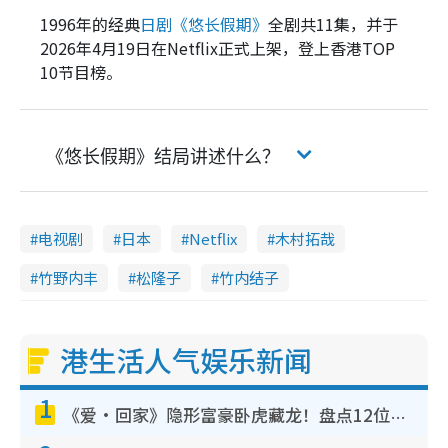
1996年的经典
日剧《悠长假期》
全剧共11集，并于
2026年4月19日在Netflix正式上架，登上香港TOP
10节目榜。
《悠长假期》结局讲述什么？
电视剧
日本
Netflix
木村拓哉
竹野内丰
松隆子
竹内结子
港生活人气娱乐新闻
1
《爱·回家》隐形富豪卧虎藏龙！盘点12位财气逼人的有钱艺人：这位美女3亿身家不愁做