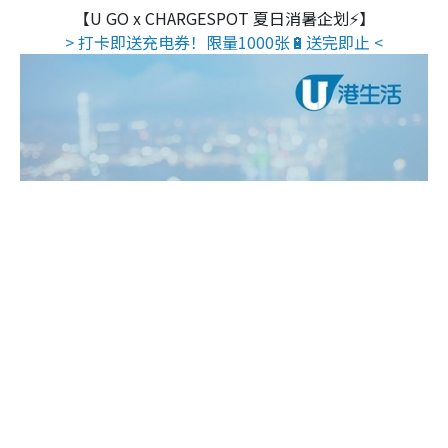
【U GO x CHARGESPOT 夏日消暑企划⚡】
> 打卡即送充电券！限量1000张🔋送完即止 <