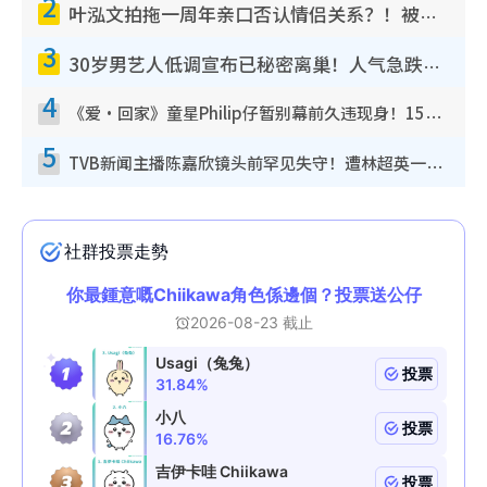
2
叶泓文拍拖一周年亲口否认情侣关系？！被质疑感情造假竟称GM“普通同事”
3
30岁男艺人低调宣布已秘密离巢！人气急跌变失踪人口：“这几年过得并不容易”
4
《爱·回家》童星Philip仔暂别幕前久违现身！15岁近况暴风成长长高变帅气少年
5
TVB新闻主播陈嘉欣镜头前罕见失守！遭林超英一句话突袭吓坏当场大笑