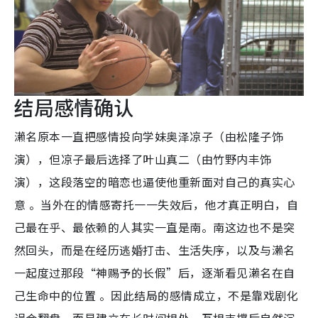
结局感情确认
濑名原本一直把感情投向学妹奥泽凉子（由松隆子饰
演），但凉子最后选择了叶山真二（由竹野内丰饰
演），这段落空的暗恋也逼使他重新面对自己的真实心
意 。当外在的情感寄托一一失效后，他才真正明白，自
己最在乎、最依赖的人其实一直是南。南这边也不是突
然回头，而是在经历逃婚打击、生活失序，以及与濑名
一起度过那段“神赐予的长假”后，逐渐看见濑名在自
己生命中的位置 。因此结局的感情成立，不是靠戏剧化