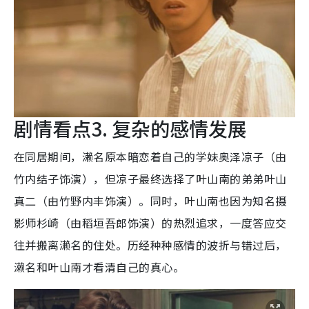
剧情看点3. 复杂的感情发展
在同居期间，濑名原本暗恋着自己的学妹奥泽凉子（由
竹内结子饰演），但凉子最终选择了叶山南的弟弟叶山
真二（由竹野内丰饰演）。同时，叶山南也因为知名摄
影师杉崎（由稻垣吾郎饰演）的热烈追求，一度答应交
往并搬离濑名的住处。历经种种感情的波折与错过后，
濑名和叶山南才看清自己的真心。