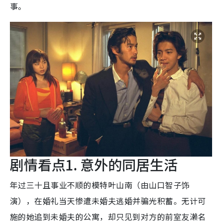
事。
剧情看点1. 意外的同居生活
年过三十且事业不顺的模特叶山南（由山口智子饰
演），在婚礼当天惨遭未婚夫逃婚并骗光积蓄。无计可
施的她追到未婚夫的公寓，却只见到对方的前室友濑名