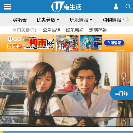
演唱会
优惠着数
玩乐情报
购物情报
热门关键词：
公屋热话
娱乐新闻
定期存款
目錄