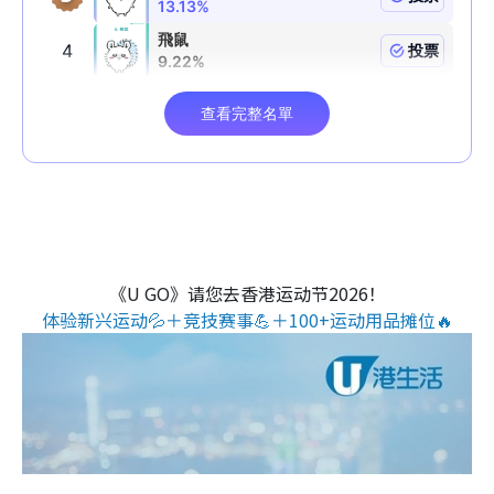
《U GO》请您去香港运动节2026！
体验新兴运动💦＋竞技赛事💪＋100+运动用品摊位🔥