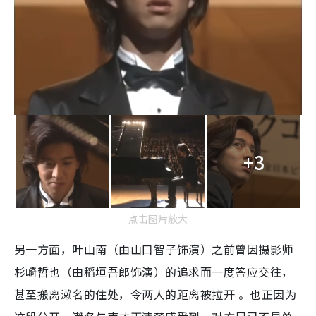
+3
点击图片放大
另一方面，叶山南（由山口智子饰演）之前曾因摄影师
杉崎哲也（由稻垣吾郎饰演）的追求而一度答应交往，
甚至搬离濑名的住处，令两人的距离被拉开 。也正因为