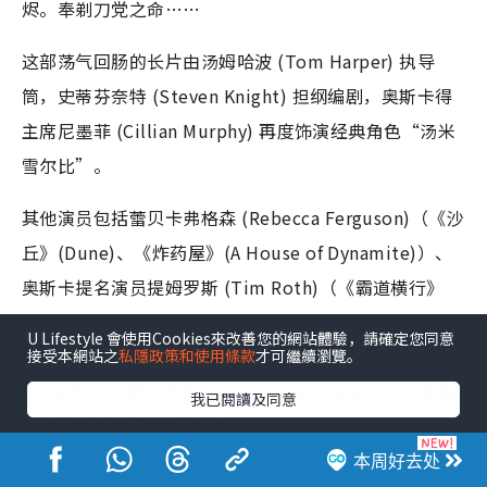
烬。奉剃刀党之命……
这部荡气回肠的长片由汤姆哈波 (Tom Harper) 执导
筒，史蒂芬奈特 (Steven Knight) 担纲编剧，奥斯卡得
主席尼墨菲 (Cillian Murphy) 再度饰演经典角色“汤米
雪尔比”。
其他演员包括蕾贝卡弗格森 (Rebecca Ferguson)（《沙
丘》(Dune)、《炸药屋》(A House of Dynamite)）、
奥斯卡提名演员提姆罗斯 (Tim Roth)（《霸道横行》
(Reservoir Dogs)、《八恶人》(The Hateful
U Lifestyle 會使用Cookies來改善您的網站體驗，請確定您同意
Eight)）、苏菲朗德 (Sophie Rundle)（《After the
接受本網站之
私隱政策和使用條款
才可繼續瀏覽。
Flood》、《绅士杰克》(Gentleman Jack)），以及奥
我已閱讀及同意
斯卡提名演员贝瑞科汉 (Barry Keoghan)
（《Saltburn》、《伊尼舍林的女妖》(The Banshees
本周好去处