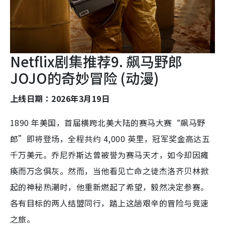
Netflix剧集推荐9. 飙马野郎
JOJO的奇妙冒险 (动漫)
上线日期：2026年3月19日
1890 年美国，首届横跨北美大陆的赛马大赛“飙马野
郎”即将登场，全程共约 4,000 英里，冠军奖金高达五
千万美元。乔尼乔斯达曾被誉为赛马天才，如今却因瘫
痪而万念俱灰。然而，当他看见亡命之徒杰洛齐贝林掀
起的神秘热潮时，他重新燃起了希望，毅然决定参赛。
各有目标的两人结盟同行，踏上这趟艰辛的冒险与竞速
之旅。