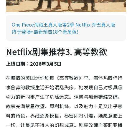
One Piece海贼王真人版第2季 Netflix 乔巴真人版
终于登场+最新预告18个新角色！
Netflix剧集推荐3. 高等教欲
上线日期：2026年3月5日
在煽情的美国迷你剧集《高等教欲》里，满怀热情但行
事鲁莽的教授生活开始混乱失序，她发现自己对极具吸
引力的新同事产生了危险迷恋。诱惑与痴迷错综交缠，
故事充满禁忌欲望、犀利机锋，以及魅力十足又出乎意
料的角色。界线逐渐模糊，秘密即将引爆，她愿意赌上
一切，让最见不得人的幻想成真。剧集改编自茱莉亚梅