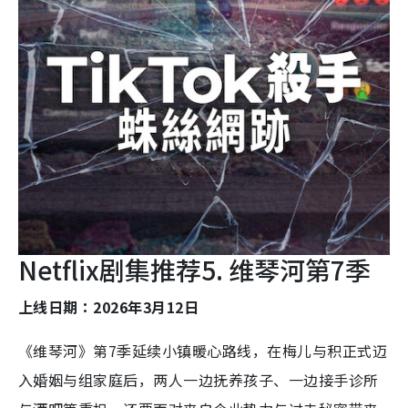
Netflix剧集推荐5. 维琴河第7季
上线日期：2026年3月12日
《维琴河》第7季延续小镇暖心路线，在梅儿与积正式迈
入婚姻与组家庭后，两人一边抚养孩子、一边接手诊所