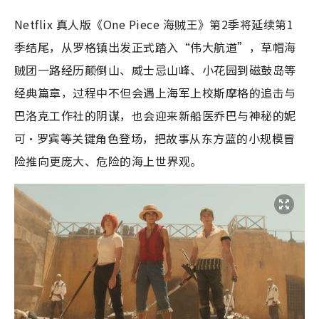
Netflix 真人版《One Piece 海贼王》第2季将延续第1
季结尾，从罗格镇出发正式踏入“伟大航道”，草帽海
贼团一路经历颠倒山、威士忌山峰、小花园到磁鼓岛等
经典篇章，过程中不但会遇上海军上校斯摩格的追击与
巴洛克工作社的阴谋，也会迎来新船医乔巴与神秘的妮
可・罗宾等关键角色登场，把故事从东方蓝的小规模冒
险推向更庞大、危险的海上世界观。