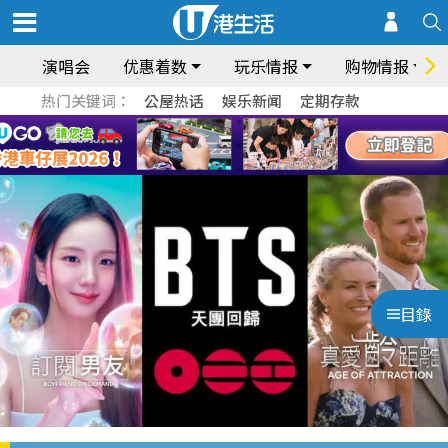
演唱会
优惠着数
玩乐情报
购物情报
热门关键词：
公屋热话
娱乐新闻
定期存款
目錄