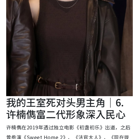
我的王室死对头男主角｜6.
许楠儁富二代形象深入民心
许楠儁在2019年透过独立电影《初盏初乐》出道，之后
曾参演《Sweet Home 2》、《法官大人》、《现在拨