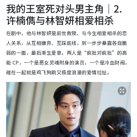
我的王室死对头男主角｜2.
许楠儁与林智妍相爱相杀
在剧中，他与林智妍是前世救赎、与今生相爱相杀的恋
人关系，从互相嫌弃、互踩底线，到一步步暴露各自脆
弱的一面，最后渐生爱意。两人是“疯批对疯批”的高
能 CP，一个是恶女灵魂附身的演员，一个是冷血财阀，
碰在一起就是鸡飞狗跳又极度浪漫的爱情拉扯。