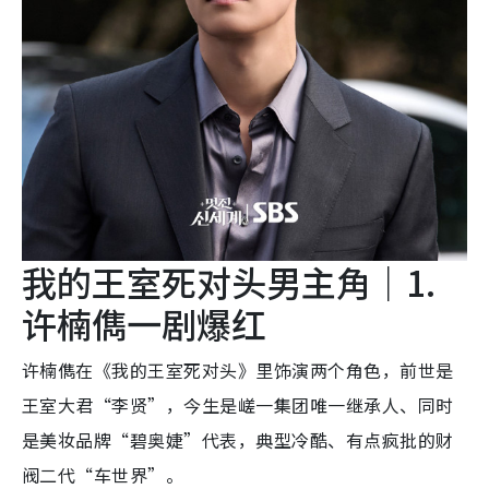
我的王室死对头男主角｜1.
许楠儁一剧爆红
许楠儁在《我的王室死对头》里饰演两个角色，前世是
王室大君“李贤”，今生是嵯一集团唯一继承人、同时
是美妆品牌“碧奥婕”代表，典型冷酷、有点疯批的财
阀二代“车世界”。