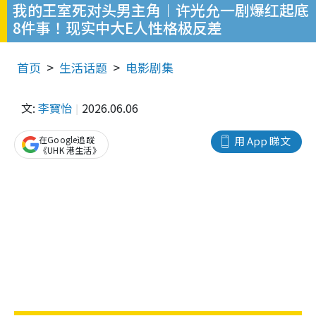
我的王室死对头男主角︱许光允一剧爆红起底
8件事！现实中大E人性格极反差
首页
生活话题
电影剧集
文:
李寶怡
2026.06.06
在Google追蹤
用 App 睇文
《UHK 港生活》