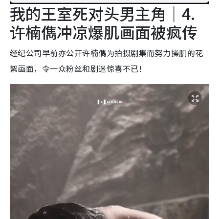
我的王室死对头男主角｜4.
许楠儁冲凉爆肌画面被疯传
经纪公司早前亦公开许楠儁为拍摄剧集而努力操肌的花
絮画面，令一众粉丝和剧迷惊喜不已！