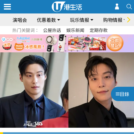
演唱会
优惠着数
玩乐情报
购物情报
热门关键词：
公屋热话
娱乐新闻
定期存款
目錄