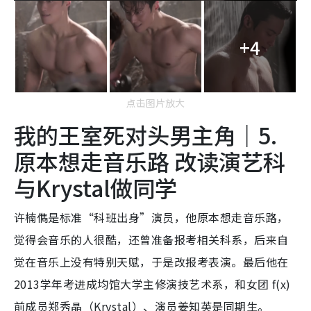
+4
点击图片放大
我的王室死对头男主角｜5.
原本想走音乐路 改读演艺科
与Krystal做同学
许楠儁是标准“科班出身”演员，他原本想走音乐路，
觉得会音乐的人很酷，还曾准备报考相关科系，后来自
觉在音乐上没有特别天赋，于是改报考表演。最后他在
2013学年考进成均馆大学主修演技艺术系，和女团 f(x)
前成员郑秀晶（Krystal）、演员姜知英是同期生。