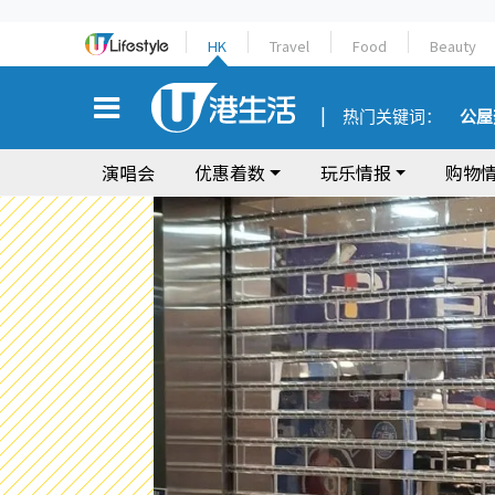
HK
Travel
Food
Beauty
热门关键词：
公屋
演唱会
优惠着数
玩乐情报
购物