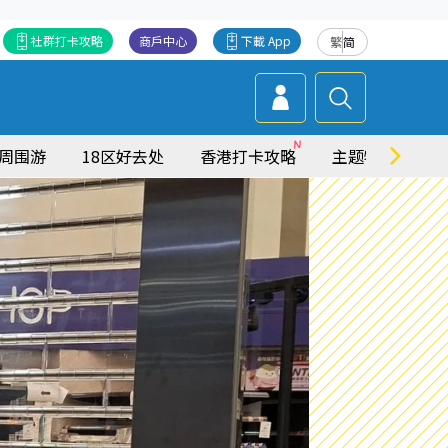
社群打卡攻略
商戶中心
下載 App
繁
简
周围游
18区好去处
香港打卡攻略
主题特集