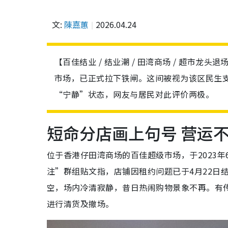
文:
陳嘉蕙
2026.04.24
【百佳结业 / 结业潮 / 田湾商场 / 超市龙头
市场，已正式拉下铁闸。这间被视为该区民生
“宁静”状态，网友与居民对此评价两极。
短命分店画上句号 营运
位于香港仔田湾商场的百佳超级市场，于2023
注”群组贴文指，店铺因租约问题已于4月22日
空，场内冷清寂静，昔日热闹购物景象不再。有
进行清货及撤场。