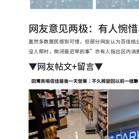
网友意见两极：有人惋惜
虽然多数居民感到可惜，但部分网友认为百佳结
没人帮衬，倒闭是迟早的事”亦有人指出区内消
▼网友帖文+留言▼