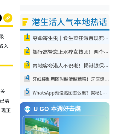
港生活人气本地热话
1
级
夺命寄生虫｜食生菜狂泻首现死者！疫潮恶化录1.8万宗病例 揭洗菜3大谬误
陷入
2
银行高管恋上水疗女技师！两个月借128万惊觉“沉船”沉落火海 揭背后疑似邪教操控卖淫
3
内地客夸港人不识老！揭港铁保鲜级冷气 港人求放过：别投诉
4
牙线棒乱用随时越清越糟糕！牙医惊揭盲目过户细菌恐致蛀牙：这种才是日常真保养
5
湾关
WhatsApp预设贴图怎么删？揭秘1招“反向操作”还原简洁界面 附3步实测教程
已清
U GO 本週好去處
，现正