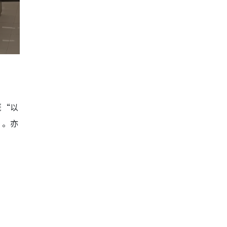
慨“以
”。亦