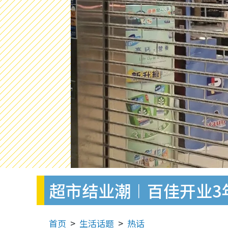
超市结业潮︱百佳开业3
首页
生活话题
热话