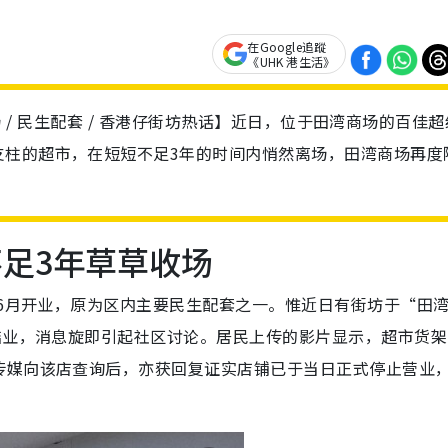
在Google追蹤
《UHK 港生活》
退场 / 民生配套 / 香港仔街坊热话】近日，位于田湾商场的百佳超
支柱的超市，在短短不足3年的时间内悄然离场，田湾商场再度
不足3年草草收场
年6月开业，原为区内主要民生配套之一。惟近日有街坊于“田
结业，消息旋即引起社区讨论。居民上传的影片显示，超市货架
传媒向该店查询后，亦获回复证实店铺已于当日正式停止营业