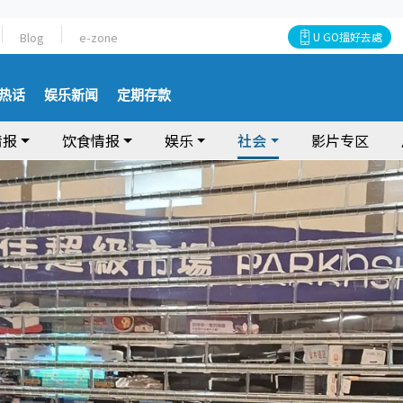
Blog
e-zone
U GO搵好去處
热话
娱乐新闻
定期存款
情报
饮食情报
娱乐
社会
影片专区