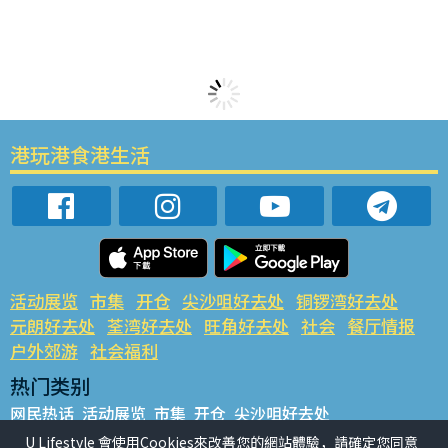
港玩港食港生活
活动展览
市集
开仓
尖沙咀好去处
铜锣湾好去处
元朗好去处
荃湾好去处
旺角好去处
社会
餐厅情报
户外郊游
社会福利
热门类别
网民热话
活动展览
市集
开仓
尖沙咀好去处
铜锣湾好去处
元朗好去处
荃湾好去处
旺角好去处
社会
U Lifestyle 會使用Cookies來改善您的網站體驗，請確定您同意