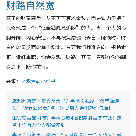
财路自然宽
真正的财富高手，从不苦苦哀求金钱，而是致力于把自
己修炼成一个“让金钱愿意追随”的人。当一个人的心
胸开阔、内心安定，不再被焦虑驱使去盲目赚钱时，财
富的能量反而能趋于稳定。只要我们
找准方向、把路走
正、做好本职
，你会发现“财路”其实一直都在你的脚
步之下，随你前行。
来源：
李丞责@小红书
怎知对方是不是真命天子？李丞责独家“双重筛选
法” 选老公必看3点：这类男人会消耗你气血！
由穷变富靠习惯？李丞责教4招积累财富变有钱！这
点十个有九个人都做不到
李丞责拆解五行格局！5大因素决定一个人命运！教