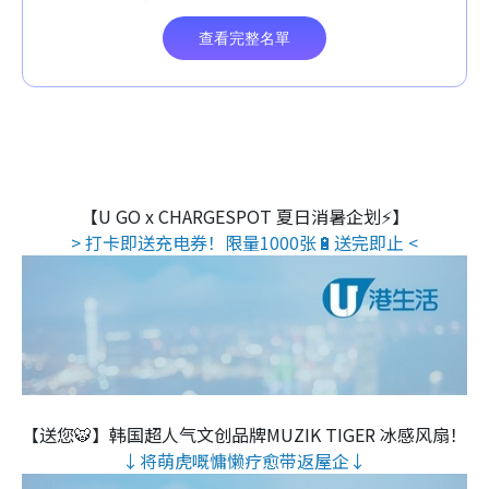
【U GO x CHARGESPOT 夏日消暑企划⚡】
> 打卡即送充电券！限量1000张🔋送完即止 <
【送您🐯】韩国超人气文创品牌MUZIK TIGER 冰感风扇！
↓将萌虎嘅慵懒疗愈带返屋企↓