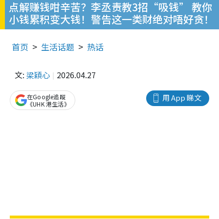
点解赚钱咁辛苦？李丞责教3招“吸钱” 教你
小钱累积变大钱！警告这一类财绝对唔好贪！
首页
生活话题
热话
文:
梁穎心
2026.04.27
在Google追蹤
用 App 睇文
《UHK 港生活》