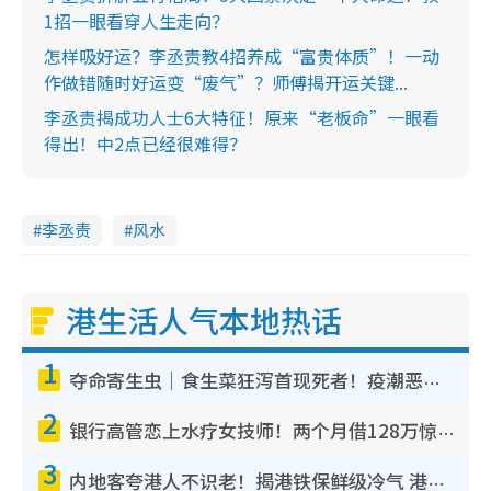
1招一眼看穿人生走向？
怎样吸好运？李丞责教4招养成“富贵体质”！一动
作做错随时好运变“废气”？师傅揭开运关键...
李丞责揭成功人士6大特征！原来“老板命”一眼看
得出！中2点已经很难得？
李丞责
风水
港生活人气本地热话
1
夺命寄生虫｜食生菜狂泻首现死者！疫潮恶化录1.8万宗病例 揭洗菜3大谬误
2
银行高管恋上水疗女技师！两个月借128万惊觉“沉船”沉落火海 揭背后疑似邪教操控卖淫
3
内地客夸港人不识老！揭港铁保鲜级冷气 港人求放过：别投诉