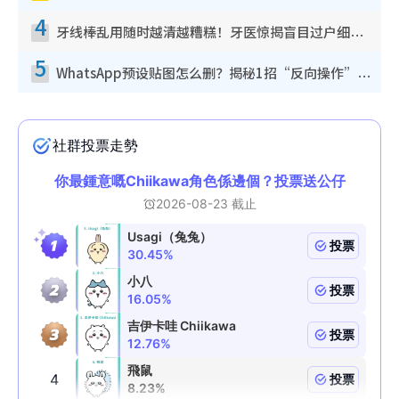
4
牙线棒乱用随时越清越糟糕！牙医惊揭盲目过户细菌恐致蛀牙：这种才是日常真保养
5
WhatsApp预设贴图怎么删？揭秘1招“反向操作”还原简洁界面 附3步实测教程