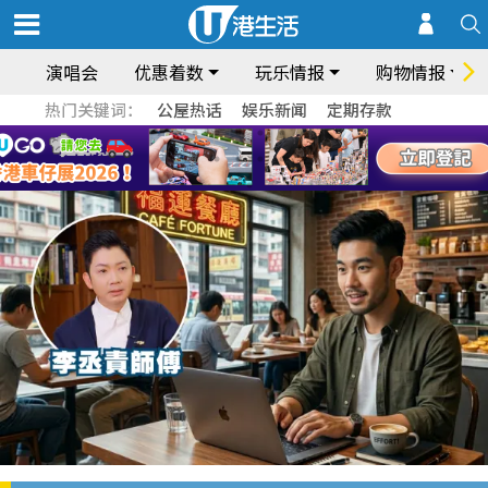
演唱会
优惠着数
玩乐情报
购物情报
热门关键词：
公屋热话
娱乐新闻
定期存款