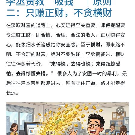
李丞责教“吸钱”｜
原则
二：只赚正财，不贪横财
在获取财富的道路上，心安理得至关重要。师傅提醒要
专注赚
正财
，即合情、合理、合法的收入，正财赚得安
心，能像细水长流般给你安全感。至于
横财
，即来路不
明、不合理的财富，绝对不要触碰。李丞责警告，横财
往往伴随着代价：
“来得快，去得也快；来得担惊受
怕，去得惊慌失措。”
很多人为了贪图一时的暴利，最
后往往连本带利都赔进去。唯有守住正道，路才能走得
长远。