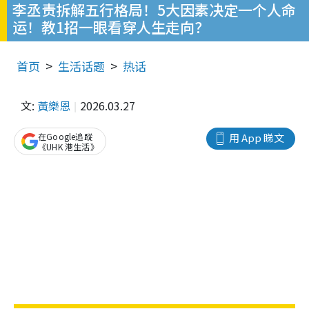
李丞责拆解五行格局！5大因素决定一个人命
运！教1招一眼看穿人生走向？
首页
生活话题
热话
文:
黃樂恩
2026.03.27
在Google追蹤
用 App 睇文
《UHK 港生活》