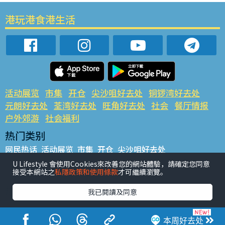
港玩港食港生活
活动展览
市集
开仓
尖沙咀好去处
铜锣湾好去处
元朗好去处
荃湾好去处
旺角好去处
社会
餐厅情报
户外郊游
社会福利
热门类别
网民热话
活动展览
市集
开仓
尖沙咀好去处
铜锣湾好去处
元朗好去处
荃湾好去处
旺角好去处
社会
U Lifestyle 會使用Cookies來改善您的網站體驗，請確定您同意
接受本網站之
私隱政策和使用條款
才可繼續瀏覽。
餐厅情报
户外郊游
热门标签
我已閱讀及同意
#UGO揾好去处
#人气活动推介
#美食社群热话
#亲子玩乐好去处
#ULifestyle应用程式
#限时抢
本周好去处