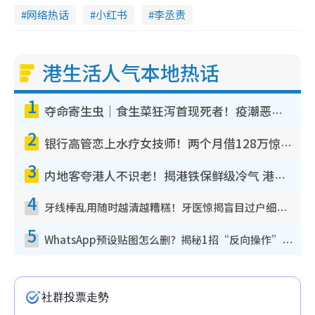
网络热话
小红书
李丞责
港生活人气本地热话
1
夺命寄生虫｜食生菜狂泻首现死者！疫潮恶化录1.8万宗病例 揭洗菜3大谬误
2
银行高管恋上水疗女技师！两个月借128万惊觉“沉船”沉落火海 揭背后疑似邪教操控卖淫
3
内地客夸港人不识老！揭港铁保鲜级冷气 港人求放过：别投诉
4
牙线棒乱用随时越清越糟糕！牙医惊揭盲目过户细菌恐致蛀牙：这种才是日常真保养
5
WhatsApp预设贴图怎么删？揭秘1招“反向操作”还原简洁界面 附3步实测教程