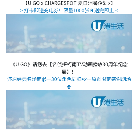
【U GO x CHARGESPOT 夏日消暑企划⚡】
> 打卡即送充电券！限量1000张🔋送完即止 <
《U GO》请您去【名侦探柯南TV动画播放30周年纪念
展】！
还原经典名场面📹＋30位角色同框📸＋原创限定感谢剧场
🍿