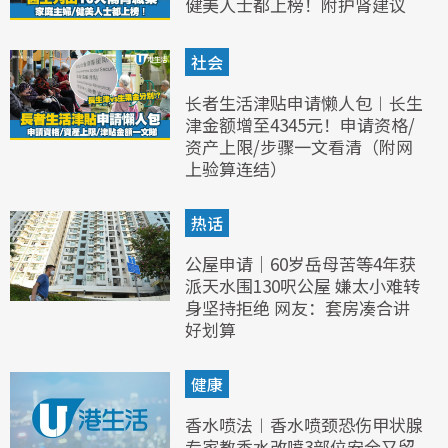
健美人士都上榜！附护肾建议
社会
长者生活津贴申请懒人包︱长生
津金额增至4345元！申请资格/
资产上限/步骤一文看清（附网
上验算连结）
热话
公屋申请｜60岁岳母苦等4年获
派天水围130呎公屋 嫌太小难转
身坚持拒绝 网友：套房凑合讲
好划算
健康
香水喷法︱香水喷颈恐伤甲状腺
专家教香水改喷3部位安全又留