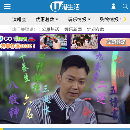
演唱会
优惠着数
玩乐情报
购物情报
热门关键词：
公屋热话
娱乐新闻
定期存款