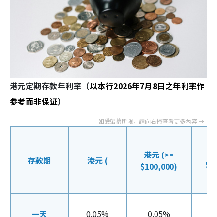
港元定期存款年利率（
以本行2026年7月8日之年利率作
参考而非保证
）
港
港元 (>=
存款期
港元 (
$5
$100,000)
一天
0.05%
0.05%