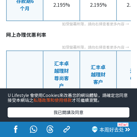
存款期6
2.195%
2.195%
2.1
个月
网上办理优惠利率
汇丰卓
汇丰卓
越理财
汇
越理财
尊尚客
On
客户
户
U Lifestyle 會使用Cookies來改善您的網站體驗，請確定您同意
接受本網站之
私隱政策和使用條款
才可繼續瀏覽。
定期存款年利率
我已閱讀及同意
本周好去处
存款期3