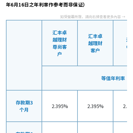
年6月16日之年利率作参考而非保证）
汇丰卓
汇丰卓
越理财
汇
越理财
尊尚客
On
客户
户
等值年利率
存款期3
2.395%
2.395%
2.3
个月