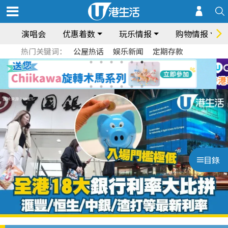
演唱会
优惠着数
玩乐情报
购物情报
热门关键词：
公屋热话
娱乐新闻
定期存款
目錄