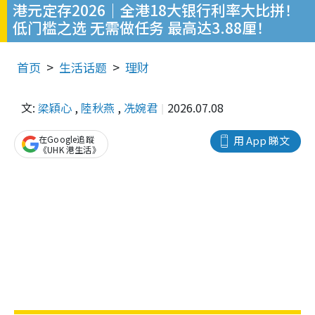
港元定存2026｜全港18大银行利率大比拼！
低门槛之选 无需做任务 最高达3.88厘！
首页
生活话题
理财
文:
梁穎心
,
陸秋燕
,
冼婉君
2026.07.08
在Google追蹤
用 App 睇文
《UHK 港生活》