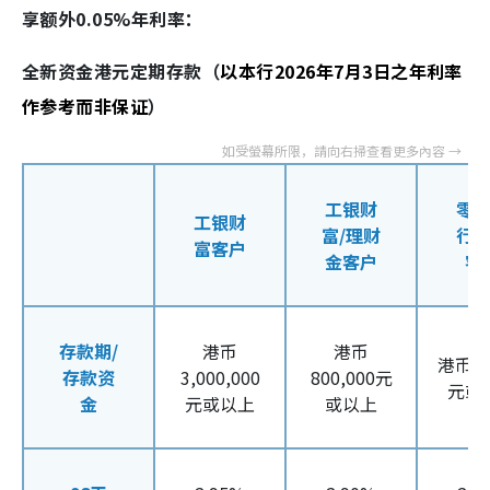
享额外0.05%年利率：
全新资金港元定期存款（
以本行2026年7月3日之年利率
作参考而非保证
）
工银财
零
工银财
富/理财
行
富客户
金客户
客
存款期/
港币
港币
港币50
存款资
3,000,000
800,000元
元或
金
元或以上
或以上