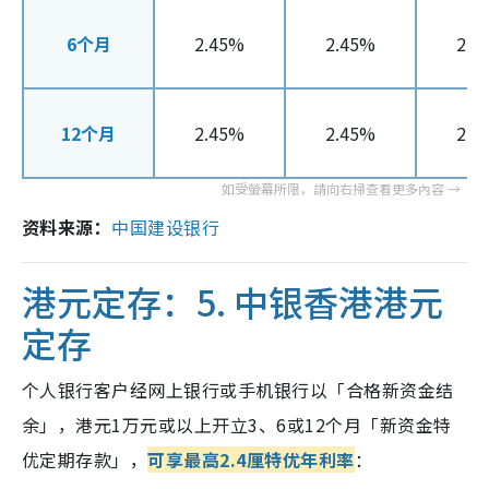
6个月
2.45%
2.45%
2.5
12个月
2.45%
2.45%
2.5
资料来源：
中国建设银行
港元定存：5.
中银香港港元
定存
个人银行客户经网上银行或手机银行以「合格新资金结
余」，港元
1
万元或以上开立
3
、
6
或
12
个月「新资金特
优定期存款」，
可享最高2.4厘特优年利率
：