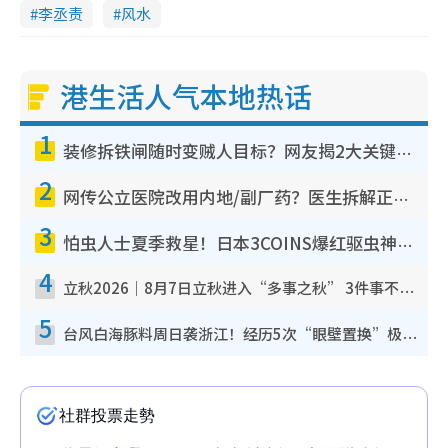
李丞责
风水
港生活人气本地热话
1
装修拆铁闸随时变贼人目标？网友揭2大关键用途：装新款等于白装？附新旧铁闸分别
2
网传公立医院改用内地/副厂药？医生拆解正副厂分别，揭4类人换药随时出事
3
怕虫人士夏季救星！日本3COINS爆红驱虫神器$45起 1招“全程免触碰”轻松搞定小强
4
立秋2026｜8月7日立秋进入“多事之秋” 3件事不可做！专家教6招开运 清杂物／钱包纳气接好运
5
台风白海豚料周日袭浙江！经历5次“眼壁置换”极罕见 成登陆内地最长途台风