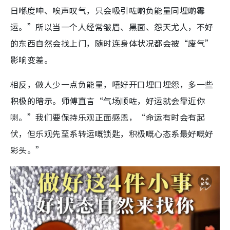
日喺度呻、唉声叹气，只会吸引咗啲负能量同埋啲霉
运。”所以当一个人经常皱眉、黑面、怨天尤人，不好
的东西自然会找上门，随时连身体状况都会被“废气”
影响变差。
相反，做人少一点负能量，唔好开口埋口埋怨，多一些
积极的暗示。师傅直言“气场顺咗，好运就会靠近你
喇。”我们要保持乐观正面感恩，“命运有时会有起
伏，但乐观先至系转运嘅锁匙，积极嘅心态系最好嘅好
彩头。”