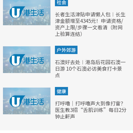
社会
长者生活津贴申请懒人包︱长生
津金额增至4345元！申请资格/
资产上限/步骤一文看清（附网
上验算连结）
户外郊游
石澳好去处︱港岛后花园石澳一
日游 10个石澳必访美食打卡景
点
健康
打呼噜｜打呼噜声大到像打雷？
医生教3招“舌肌训练”每日2分
钟止鼾声