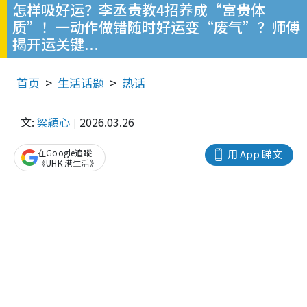
怎样吸好运？李丞责教4招养成“富贵体
质”！一动作做错随时好运变“废气”？师傅
揭开运关键...
首页
生活话题
热话
文:
梁穎心
2026.03.26
在Google追蹤
用 App 睇文
《UHK 港生活》