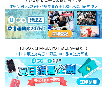
《U GO》请您去香港运动节2026！
体验新兴运动💦＋竞技赛事💪＋100+运动用品摊位🔥
【U GO x CHARGESPOT 夏日消暑企划⚡】
> 打卡即送充电券！限量1000张🔋送完即止 <