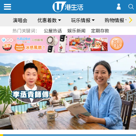
演唱会
优惠着数
玩乐情报
购物情报
热门关键词：
公屋热话
娱乐新闻
定期存款