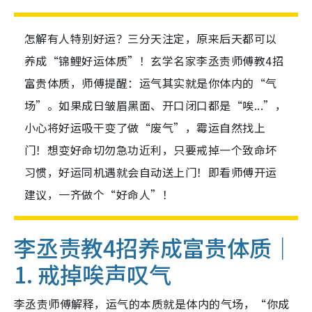
怎解有人特别好运？三分天注定，原来后天都可以
养成“锦鲤好运体质”！玄学名家李丞责师傅教4招
富贵体质，师傅提醒：运气其实就是你体内的“气
场”。如果成日皱眉黑面、开口闭口都是“唉...”，
小心将好运吸干变了做“废气”，霉运自然找上
门！想变好命切勿急功近利，只要戒掉一个致命坏
习惯，好运同机遇就会自动送上门！即看师傅开运
建议，一齐做个“好命人”！
李丞责教4招养成富贵体质｜
1. 戒掉唉声叹气
李丞责师傅解释，运气的本质就是体内的气场，“你成