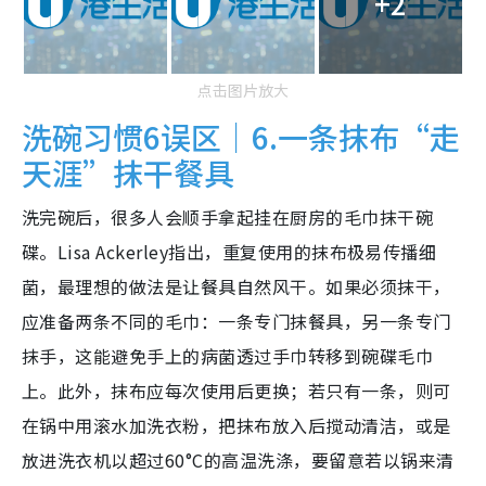
+2
点击图片放大
洗碗习惯6误区｜6.一条抹布“走
天涯”抹干餐具
洗完碗后，很多人会顺手拿起挂在厨房的毛巾抹干碗
碟。Lisa Ackerley指出，重复使用的抹布极易传播细
菌，最理想的做法是让餐具自然风干。如果必须抹干，
应准备两条不同的毛巾：一条专门抹餐具，另一条专门
抹手，这能避免手上的病菌透过手巾转移到碗碟毛巾
上。此外，抹布应每次使用后更换；若只有一条，则可
在锅中用滚水加洗衣粉，把抹布放入后搅动清洁，或是
放进洗衣机以超过60°C的高温洗涤，要留意若以锅来清