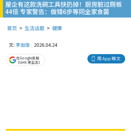
屋企有这款洗碗工具快扔掉！厨房脏过厕板
44倍 专家警告：做错6步等同全家食菌
首页
生活话题
健康
文:
李加傑
2026.04.24
在Google追蹤
用 App 睇文
《UHK 港生活》