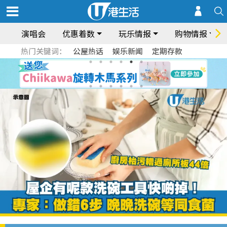
演唱会
优惠着数
玩乐情报
购物情报
热门关键词：
公屋热话
娱乐新闻
定期存款