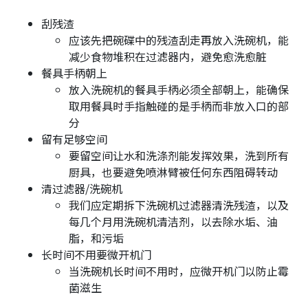
刮残渣
应该先把碗碟中的残渣刮走再放入洗碗机，能
减少食物堆积在过滤器内，避免愈洗愈脏
餐具手柄朝上
放入洗碗机的餐具手柄必须全部朝上，能确保
取用餐具时手指触碰的是手柄而非放入口的部
分
留有足够空间
要留空间让水和洗涤剂能发挥效果，洗到所有
厨具，也要避免喷淋臂被任何东西阻碍转动
清过滤器/洗碗机
我们应定期拆下洗碗机过滤器清洗残渣，以及
每几个月用洗碗机清洁剂，以去除水垢、油
脂，和污垢
长时间不用要微开机门
当洗碗机长时间不用时，应微开机门以防止霉
菌滋生