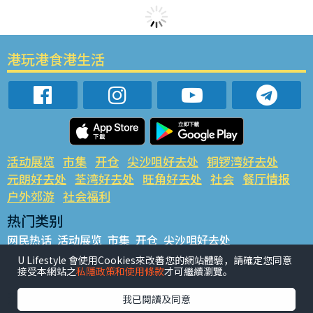
港玩港食港生活
活动展览
市集
开仓
尖沙咀好去处
铜锣湾好去处
元朗好去处
荃湾好去处
旺角好去处
社会
餐厅情报
户外郊游
社会福利
热门类别
网民热话
活动展览
市集
开仓
尖沙咀好去处
铜锣湾好去处
元朗好去处
荃湾好去处
旺角好去处
社会
U Lifestyle 會使用Cookies來改善您的網站體驗，請確定您同意
接受本網站之
私隱政策和使用條款
才可繼續瀏覽。
餐厅情报
户外郊游
热门标签
我已閱讀及同意