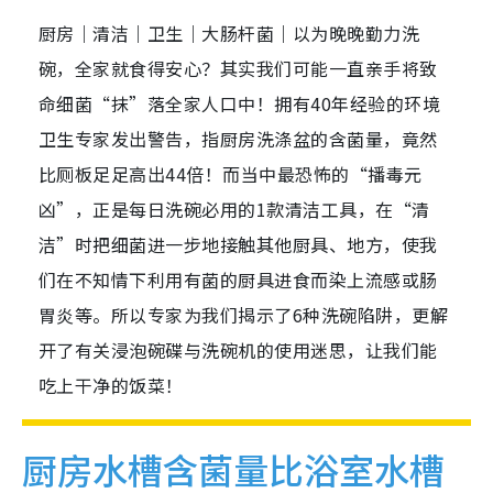
厨房｜清洁｜卫生｜大肠杆菌｜以为晚晚勤力洗
碗，全家就食得安心？其实我们可能一直亲手将致
命细菌“抹”落全家人口中！拥有40年经验的环境
卫生专家发出警告，指厨房洗涤盆的含菌量，竟然
比厕板足足高出44倍！而当中最恐怖的“播毒元
凶”，正是每日洗碗必用的1款清洁工具，在“清
洁”时把细菌进一步地接触其他厨具、地方，使我
们在不知情下利用有菌的厨具进食而染上流感或肠
胃炎等。所以专家为我们揭示了6种洗碗陷阱，更解
开了有关浸泡碗碟与洗碗机的使用迷思，让我们能
吃上干净的饭菜！
厨房水槽含菌量比浴室水槽