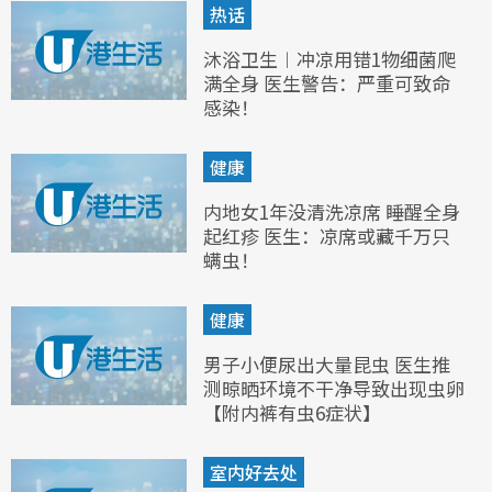
热话
沐浴卫生︱冲凉用错1物细菌爬
满全身 医生警告：严重可致命
感染！
健康
内地女1年没清洗凉席 睡醒全身
起红疹 医生：凉席或藏千万只
螨虫！
健康
男子小便尿出大量昆虫 医生推
测晾晒环境不干净导致出现虫卵
【附内裤有虫6症状】
室内好去处