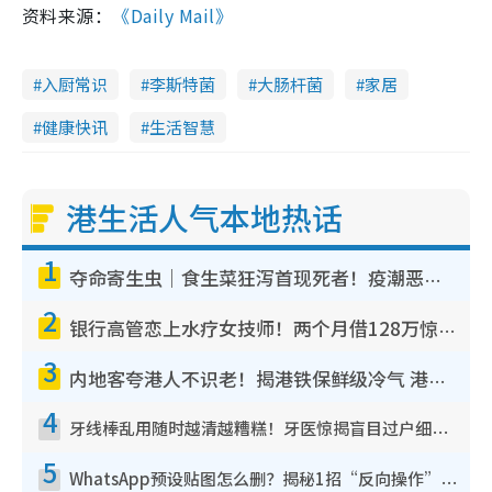
资料来源：
《Daily Mail》
入厨常识
李斯特菌
大肠杆菌
家居
健康快讯
生活智慧
港生活人气本地热话
1
夺命寄生虫｜食生菜狂泻首现死者！疫潮恶化录1.8万宗病例 揭洗菜3大谬误
2
银行高管恋上水疗女技师！两个月借128万惊觉“沉船”沉落火海 揭背后疑似邪教操控卖淫
3
内地客夸港人不识老！揭港铁保鲜级冷气 港人求放过：别投诉
4
牙线棒乱用随时越清越糟糕！牙医惊揭盲目过户细菌恐致蛀牙：这种才是日常真保养
5
WhatsApp预设贴图怎么删？揭秘1招“反向操作”还原简洁界面 附3步实测教程