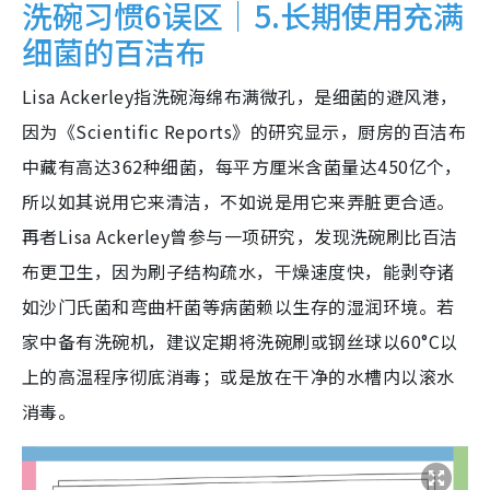
洗碗习惯6误区｜5.长期使用充满
细菌的百洁布
Lisa Ackerley指洗碗海绵布满微孔，是细菌的避风港，
因为《Scientific Reports》的研究显示，厨房的百洁布
中藏有高达362种细菌，每平方厘米含菌量达450亿个，
所以如其说用它来清洁，不如说是用它来弄脏更合适。
再者Lisa Ackerley曾参与一项研究，发现洗碗刷比百洁
布更卫生，因为刷子结构疏水，干燥速度快，能剥夺诸
如沙门氏菌和弯曲杆菌等病菌赖以生存的湿润环境。若
家中备有洗碗机，建议定期将洗碗刷或钢丝球以60°C以
上的高温程序彻底消毒；或是放在干净的水槽内以滚水
消毒。