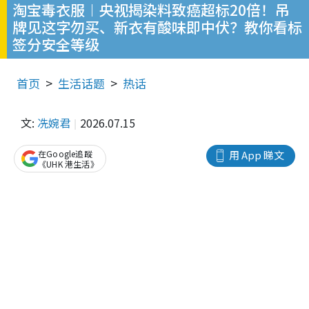
淘宝毒衣服︱央视揭染料致癌超标20倍！吊
牌见这字勿买、新衣有酸味即中伏？教你看标
签分安全等级
首页
生活话题
热话
文:
冼婉君
2026.07.15
在Google追蹤
用 App 睇文
《UHK 港生活》