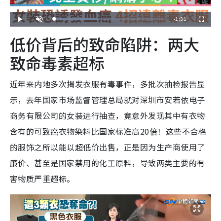
R
-
1:31
L
P
U
F
o
l
n
u
a
a
m
l
e
低价背后的致命陷阱：两大
d
y
u
l
e
t
s
d
e
c
m
:
r
致命毒素超标
3
e
9
e
a
.
n
5
6
i
%
近年来内地多次揭发衣服有毒事件，多批次抽检报告显
n
示，去年国家市场监督管理总局就对深圳市安若依电子
i
商务有限公司的女装进行抽查，竟意外发现其中有衣物
n
含有的可致癌衣物染料比国家标准高20倍！这些不合格
g
的服饰之所以能以超低价出售，正是因为生产商使用了
T
廉价、甚至是国家禁用的化工原料，导致两类主要的有
i
害物质严重超标。
m
e