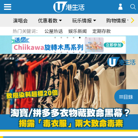
演唱会
优惠着数
玩乐情报
购物情报
热门关键词：
公屋热话
娱乐新闻
定期存款
目錄