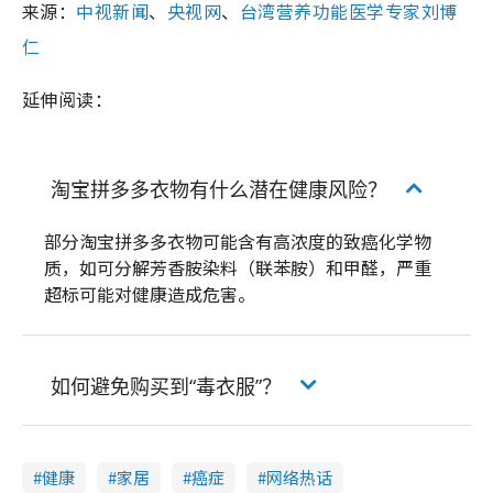
来源：
中视新闻
、
央视网
、
台湾营养功能医学专家刘博
仁
延伸阅读：
淘宝拼多多衣物有什么潜在健康风险？
部分淘宝拼多多衣物可能含有高浓度的致癌化学物
质，如可分解芳香胺染料（联苯胺）和甲醛，严重
超标可能对健康造成危害。
如何避免购买到“毒衣服”？
健康
家居
癌症
网络热话