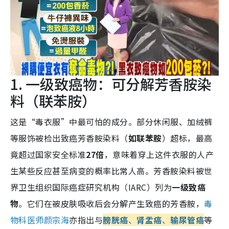
1. 一级致癌物：可分解芳香胺染
料（联苯胺）
这是“毒衣服”中最可怕的成分。
部分休闲服、加绒裤
等服饰被检出致癌芳香胺染料（
如联苯胺
）超标，最高
竟超过国家安全标准
27倍
，意味着穿上这件衣服的人产
生某些反应甚至病变的概率比常人高。
芳香胺染料被世
界卫生组织国际癌症研究机构（IARC）列为
一级致癌
物
。它们在被皮肤吸收后会分解产生致癌的芳香胺，
毒
物科医师颜宗海
亦指出与
膀胱癌
、
肾盂癌
、
输尿管癌
等