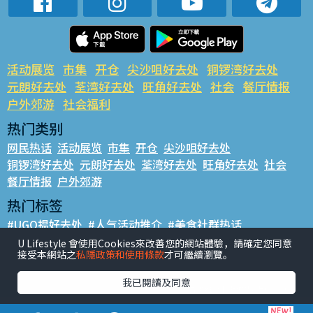
活动展览
市集
开仓
尖沙咀好去处
铜锣湾好去处
元朗好去处
荃湾好去处
旺角好去处
社会
餐厅情报
户外郊游
社会福利
热门类别
网民热话
活动展览
市集
开仓
尖沙咀好去处
铜锣湾好去处
元朗好去处
荃湾好去处
旺角好去处
社会
餐厅情报
户外郊游
热门标签
#UGO揾好去处
#人气活动推介
#美食社群热话
#亲子玩乐好去处
#ULifestyle应用程式
#限时抢
U Lifestyle 會使用Cookies來改善您的網站體驗，請確定您同意
接受本網站之
私隱政策和使用條款
才可繼續瀏覽。
#UJetso礼物放送
#ULifestyle商户中心
#著数
#网络热话
我已閱讀及同意
香港经济日报版权所有©2026