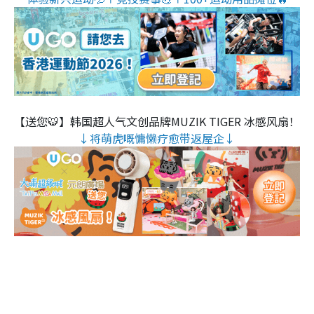
【送您🐯】韩国超人气文创品牌MUZIK TIGER 冰感风扇！
↓将萌虎嘅慵懒疗愈带返屋企↓