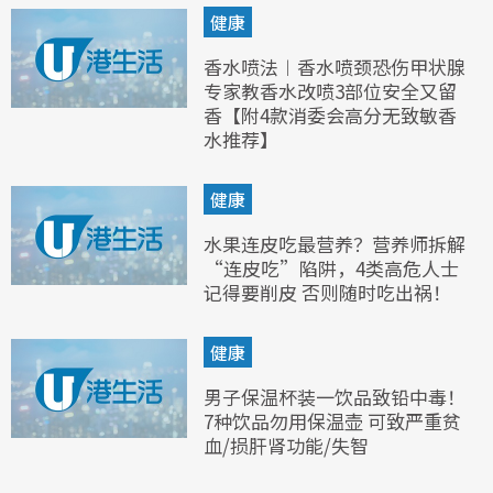
健康
香水喷法︱香水喷颈恐伤甲状腺
专家教香水改喷3部位安全又留
香【附4款消委会高分无致敏香
水推荐】
健康
水果连皮吃最营养？营养师拆解
“连皮吃”陷阱，4类高危人士
记得要削皮 否则随时吃出祸！
健康
男子保温杯装一饮品致铅中毒！
7种饮品勿用保温壶 可致严重贫
血/损肝肾功能/失智