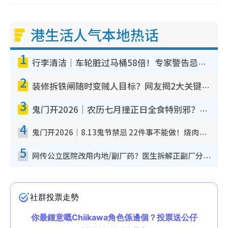
港生活人气本地热话
1
行李清洁｜车轮脏过马桶58倍！专家警告忌用酒精擦 教1招免脏手除菌
2
装修拆铁闸随时变贼人目标？网友揭2大关键用途：装新款等于白装？附新旧铁闸分别
3
鬼门开2026｜农历七月撞正日全食特别邪？专家警告切忌做一事！揭4大禁忌+2招保平安
4
鬼门开2026｜8.13鬼节禁忌 22件事不能做！烧肉、刺身要少食？半夜勿吹口哨/打给个电话
5
网传公立医院改用内地/副厂药？医生拆解正副厂分别，揭4类人换药随时出事