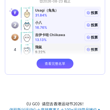
《U GO》请您去香港运动节2026！
体验新兴运动💦＋竞技赛事💪＋100+运动用品摊位🔥