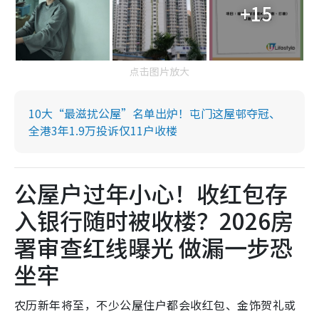
+15
点击图片放大
10大“最滋扰公屋”名单出炉！屯门这屋邨夺冠、
全港3年1.9万投诉仅11户收楼
公屋户过年小心！收红包存
入银行随时被收楼？2026房
署审查红线曝光 做漏一步恐
坐牢
农历新年将至，不少公屋住户都会收红包、金饰贺礼或