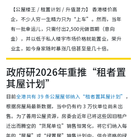
【公屋楼王 / 租置计划 / 升值潜力】 香港楼价高
企，不少人穷一生精力只为“上车”。然而，当年
有一批幸运儿，只需付出2,500元做首期（意向
金），并以低于私人楼宇市场价格就能置业，荣升
业主，如今身家随时暴涨几倍甚至是几十倍。
政府研2026年重推“租者置
其屋计划”
目前
全港共有 39 条公屋屋邨纳入“租者置其屋计划”
，
根据房屋局最新数据，当中仍有约 3 万伙单位尚未出
售。为了善用公屋资源，房委会近年已将这些因旧租户
迁出而腾空的“货尾单位”销售恒常化，将它们纳入每
年的“居屋”或“绿置居”销售计划中，供合资格的绿