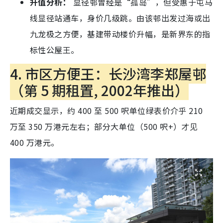
升值分析：
显径邨曾经是“孤岛”，但受惠于屯马
线显径站通车，身价几级跳。由该邨出发过海或出
九龙极之方便，基建带动楼价升幅，是新界东的指
标性公屋王。
4. 市区方便王：长沙湾李郑屋邨
（第 5 期租置, 2002年推出）
近期成交显示，约 400 至 500 呎单位绿表价介乎 210
万至 350 万港元左右；部分大单位（500 呎+）才见
400 万港元。