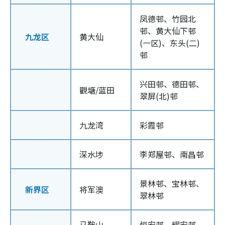
凤德邨、
竹园北
邨、黄大仙下邨
九龙区
黄大仙
(一区)、东头(二)
邨
兴田邨、德田邨、
觀塘/蓝田
翠屏(北)邨
九龙湾
彩霞邨
深水埗
李郑屋邨、南昌邨
景林邨、宝林邨、
新界区
将军澳
翠林邨
马鞍山
恒安邨、耀安邨