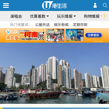
演唱会
优惠着数
玩乐情报
购物情报
热门关键词：
公屋热话
娱乐新闻
定期存款