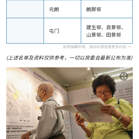
元朗
朗屏邨
建生邨、良景邨、
屯门
山景邨、田景邨
(上述名单及资料仅供参考，一切以房委会最新公布为准)