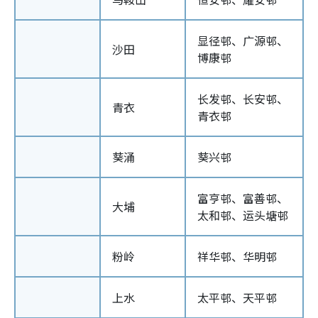
显径邨、广源邨、
沙田
博康邨
长发邨、长安邨、
青衣
青衣邨
葵涌
葵兴邨
富亨邨、富善邨、
大埔
太和邨、运头塘邨
粉岭
祥华邨、华明邨
上水
太平邨、天平邨