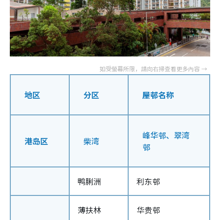
地区
分区
屋邨名称
峰华邨、翠湾
港岛区
柴湾
邨
鸭脷洲
利东邨
薄扶林
华贵邨