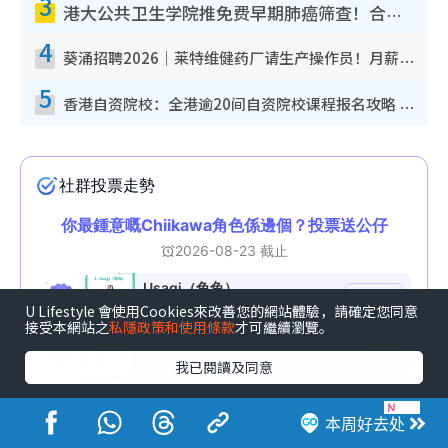
3
港大公共卫生学院推免费早期肺癌筛查！合资格人士将获全额资助定期血液化验/电脑断层扫描/风险评估
4
葵涌招聘2026｜莱特维健药厂请生产操作员！月薪高达$1.7万 冷气厂房/五天工作/保障双粮
5
香港自资院校：全港逾20间自资院校课程报名攻略 留位费可退/申请日期/报名链接
U Lifestyle 會使用Cookies來改善您的網站體驗，請確定您同意
接受本網站之
私隱政策和使用條款
才可繼續瀏覽。
我已閱讀及同意
本周好去处