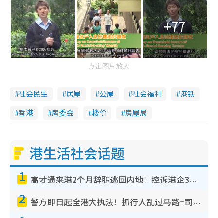
+77
点击图片放大
社会民生
居屋
公屋
社会福利
港铁
香港
房委会
楼价
房屋局
港生活社会话题
1
高才通来港2个月辞职逃回内地！控诉港企3宗罪，叹微管理极窒息
2
警方即日起全港大执法！抓行人乱过马路+司机不专注驾驶！乱过马路罚$2000