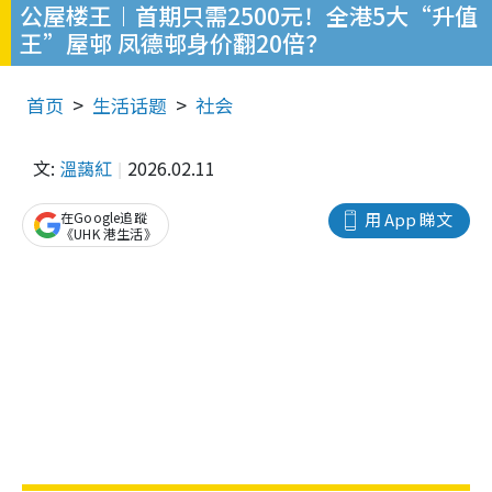
公屋楼王︱首期只需2500元！全港5大“升值
王”屋邨 凤德邨身价翻20倍？
首页
生活话题
社会
文:
溫藹紅
2026.02.11
在Google追蹤
用 App 睇文
《UHK 港生活》