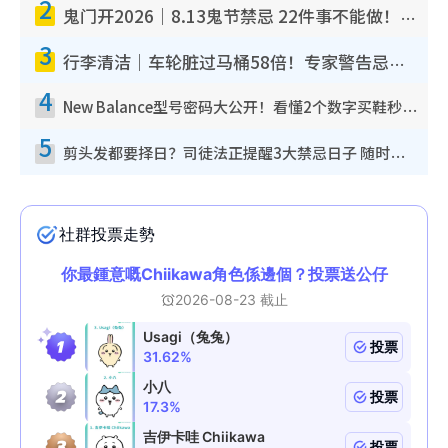
2
鬼门开2026｜8.13鬼节禁忌 22件事不能做！烧肉、刺身要少食？半夜勿吹口哨/打给个电话
3
行李清洁｜车轮脏过马桶58倍！专家警告忌用酒精擦 教1招免脏手除菌
4
New Balance型号密码大公开！看懂2个数字买鞋秒知功能免中伏 附5大热门鞋款
5
剪头发都要择日？司徒法正提醒3大禁忌日子 随时剪走财运！这日剪发恐“剪寿命”？