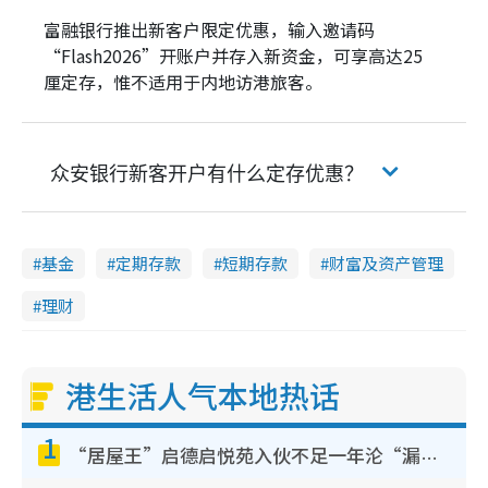
富融银行推出新客户限定优惠，输入邀请码
“Flash2026”开账户并存入新资金，可享高达25
厘定存，惟不适用于内地访港旅客。
众安银行新客开户有什么定存优惠？
基金
定期存款
短期存款
财富及资产管理
理财
港生活人气本地热话
1
“居屋王”启德启悦苑入伙不足一年沦“漏水之王”！插座喷火花致大停电 多户业主全屋家电报废