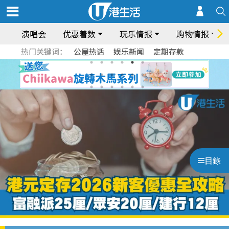
演唱会
优惠着数
玩乐情报
购物情报
热门关键词：
公屋热话
娱乐新闻
定期存款
目錄