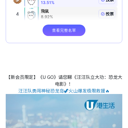
【新会员限定】《U GO》请您睇《汪汪队立大功：恐龙大
电影》！
汪汪队勇闯神秘恐龙岛🦖火山爆发极限救援🔥