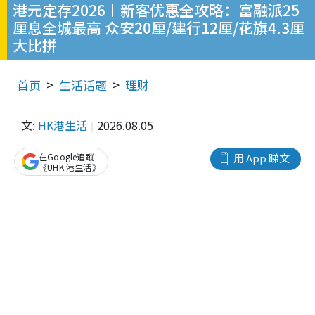
港元定存2026︱新客优惠全攻略：富融派25
厘息全城最高 众安20厘/建行12厘/花旗4.3厘
大比拼
首页
生活话题
理财
文:
HK港生活
2026.08.05
在Google追蹤
用 App 睇文
《UHK 港生活》