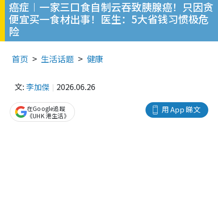
癌症︱一家三口食自制云吞致胰腺癌！只因贪
便宜买一食材出事！医生：5大省钱习惯极危
险
首页
生活话题
健康
文:
李加傑
2026.06.26
在Google追蹤
用 App 睇文
《UHK 港生活》