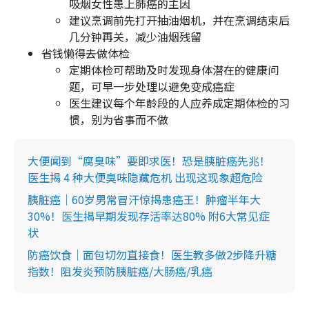
吸烟女性患上肺癌的主因
建议烹调前先打开抽油烟机，并在烹调结束后
几分钟再关，减少油烟残留
省钱懒得去做体检
定期体检可帮助及时发现身体潜在的健康问
题，可早一步处理以避免变成癌症
医生建议每个年龄段的人应养成定期体检的习
惯，别为省事而不做
大便闻到“腐臭味”要即求医！恐是胰脏癌先兆！
医生揭 4 种大便臭味隐藏危机 出现这现象超危险
胰脏癌｜60岁男常冒汗惊揭患癌王！肿瘤半年大
30%！医生揭早期发现存活率达80% 附6大常见症
状
防癌饮食｜面包切勿直接食！医生教多做2步降升糖
指数！阻发炎预防胰脏癌/大肠癌/乳癌