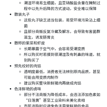
潮湿环境易生细菌，且亚硝酸盐含量在腌制过
程中以先升后降的方式波动，安全难以保障
散装丸子
这些丸子缺乏适当包装，易受环境污染沾上细
菌
且部分商贩反复冷藏及解冻，会导致有害菌群
滋生，诱发肠胃炎
散称的紫菜和虾皮
长期暴露于空气中，会容易受潮变质
所以购买时若摸到很潮湿及有刺鼻的味道，就
别购买了
预先绞好的肉馅
透明度最低，消费者无法辨别原肉品质，甚至
可能会用变质肉制作
建议购买整块新鲜猪肉再做成肉馅
色泽鲜艳的卤味
部分不法商贩为降低成本，会违法添加色素如
“日落黄”甚至工业染料来美化卖相
市民选购时应避免色泽异常鲜艳的食品