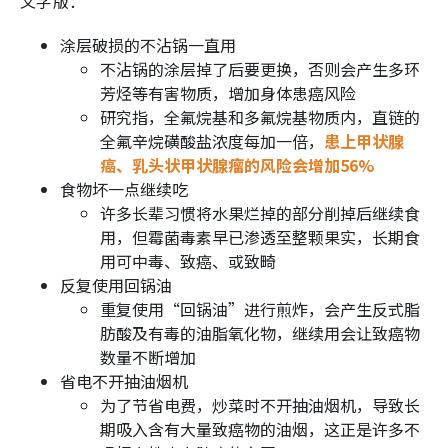
文字版：
涂层破损的不沾锅一直用
不沾锅的涂层掉了后要更换，否则会产生多环
芳烃等有害物质，增加身体患癌风险
研究指，全氟烷基和多氟烷基物质内，直链的
全氟辛烷磺酸盐浓度每加一倍，
患上甲状腺
癌、乳头状甲状腺瘤的风险会增加56%
食物坏一点继续吃
许多长辈习惯将水果烂掉的部分削掉后继续食
用，但霉菌毒素早已渗透至整颗果实，长期食
用可中毒、致癌、或致畸
反复使用回锅油
重复使用“回锅油”进行煎炸，会产生反式脂
肪酸及有毒的油脂氧化物，继续用会让致癌物
数量不断增加
省电不开抽油烟机
为了节省电费，炒菜时不开抽油烟机，导致长
期吸入含有大量致癌物的油烟，这正是许多不