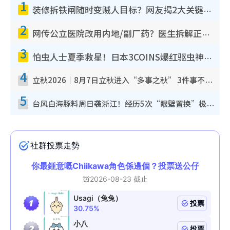
1
装修拆铁闸随时变贼人目标？网友揭2大关键用途：装新款等于白装？附新旧铁闸分别
2
网传公立医院改用内地/副厂药？医生拆解正副厂分别，揭4类人换药随时出事
3
怕虫人士夏季救星！日本3COINS爆红驱虫神器$45起 1招“全程免触碰”轻松搞定小强
4
立秋2026｜8月7日立秋进入“多事之秋” 3件事不可做！专家教6招开运 清杂物／钱包纳气接好运
5
台风白海豚料周日袭浙江！经历5次“眼壁置换”极罕见 成登陆内地最长途台风