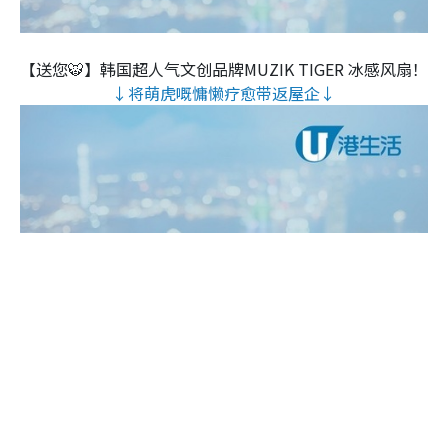
【送您🐯】韩国超人气文创品牌MUZIK TIGER 冰感风扇！
↓将萌虎嘅慵懒疗愈带返屋企↓