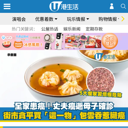
演唱会
优惠着数
玩乐情报
购物情报
热门关键词：
公屋热话
娱乐新闻
定期存款