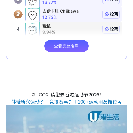
《U GO》请您去香港运动节2026！
体验新兴运动💦＋竞技赛事💪＋100+运动用品摊位🔥