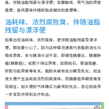
臭，伴随油脂残留与漂浮便；发酵酸味、带气泡的异常
粪便；臭鸡蛋味伴随软黏或糊状的粪便等。
油耗味、浓烈腐败臭，伴随油脂
残留与漂浮便
如果出现油耗味、浓烈腐臭，更伴随油脂残留及漂浮
便，那就要小心了。因为这种情况通常代表脂肪消化与
吸收异常，多与胰液分泌不足，即慢性胰腺炎、胰腺肿
瘤(胰腺癌)；或胆汁排出异常，如胆结石、胆道阻塞、
肝胆功能异常等有关。脂肪未被有效分解及乳化，就会
使大便产生油耗或浓烈的腐臭味。而胰腺癌早期很难发
现病征，如大便的气味确实为最早的先兆，各位就能早
一步发现并得到治疗机会。