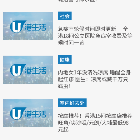
社会
急症室轮候时间即时更新｜ 全
港18间公立医院急症室收费及等
候时间一览
健康
内地女1年没清洗凉席 睡醒全身
起红疹 医生：凉席或藏千万只
螨虫！
室内好去处
按摩推荐！香港15间按摩店推荐
旺角/尖沙咀/元朗/大埔最低98
元起