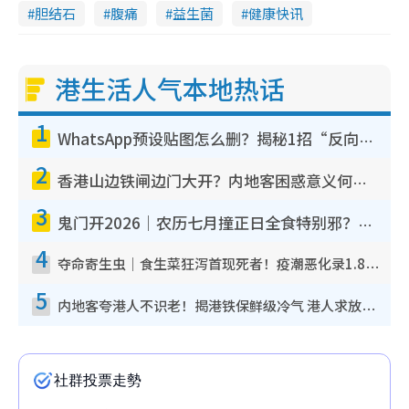
胆结石
腹痛
益生菌
健康快讯
港生活人气本地热话
1
WhatsApp预设贴图怎么删？揭秘1招“反向操作”还原简洁界面 附3步实测教程
2
香港山边铁闸边门大开？内地客困惑意义何在！网友神回复：这种叫法理性防御
3
鬼门开2026｜农历七月撞正日全食特别邪？专家警告切忌做一事！揭4大禁忌+2招保平安
4
夺命寄生虫｜食生菜狂泻首现死者！疫潮恶化录1.8万宗病例 揭洗菜3大谬误
5
内地客夸港人不识老！揭港铁保鲜级冷气 港人求放过：别投诉