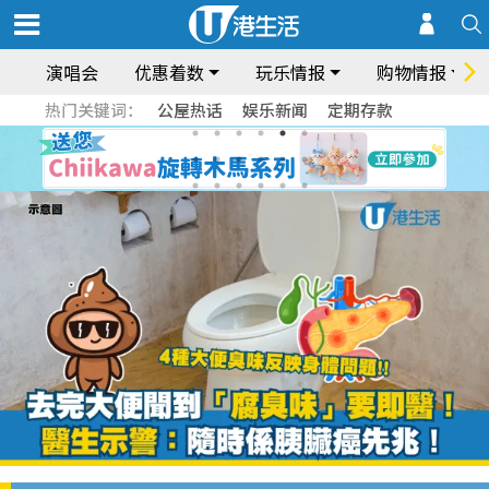
演唱会
优惠着数
玩乐情报
购物情报
热门关键词：
公屋热话
娱乐新闻
定期存款