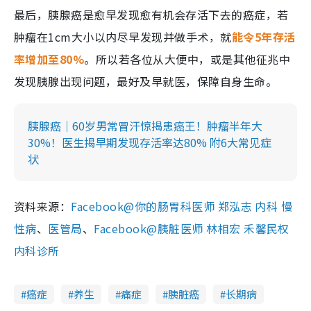
最后，胰腺癌是愈早发现愈有机会存活下去的癌症，若
肿瘤在1cm大小以内尽早发现并做手术，就
能令5年存活
率增加至80%
。所以若各位从大便中，或是其他征兆中
发现胰腺出现问题，最好及早就医，保障自身生命。
胰腺癌｜60岁男常冒汗惊揭患癌王！肿瘤半年大
30%！医生揭早期发现存活率达80% 附6大常见症
状
资料来源：
Facebook@你的肠胃科医师 郑泓志 内科 慢
性病
、
医管局
、
Facebook@胰脏医师 林相宏 禾馨民权
内科诊所
癌症
养生
痛症
胰脏癌
长期病