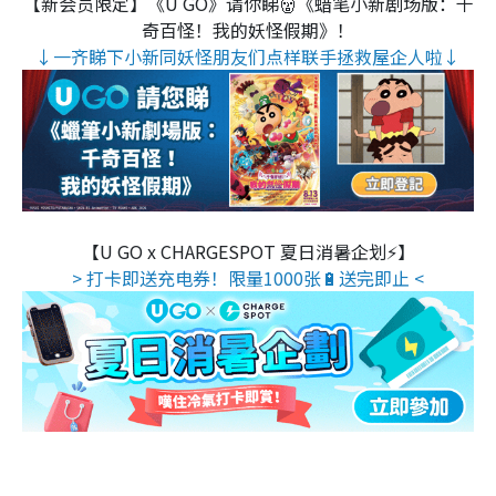
【新会员限定】《U GO》请你睇👹《蜡笔小新剧场版：千
奇百怪！我的妖怪假期》！
↓一齐睇下小新同妖怪朋友们点样联手拯救屋企人啦↓
【U GO x CHARGESPOT 夏日消暑企划⚡】
> 打卡即送充电券！限量1000张🔋送完即止 <