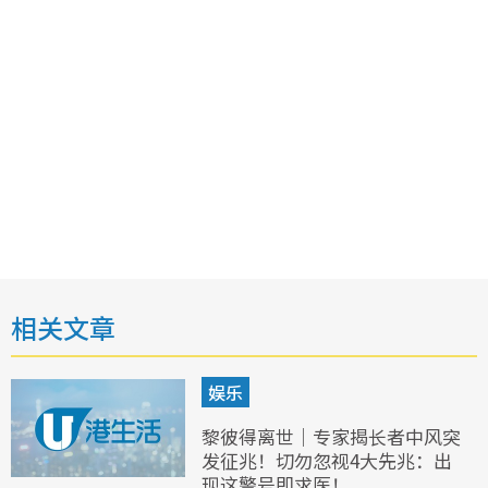
相关文章
娱乐
黎彼得离世｜专家揭长者中风突
发征兆！切勿忽视4大先兆：出
现这警号即求医！