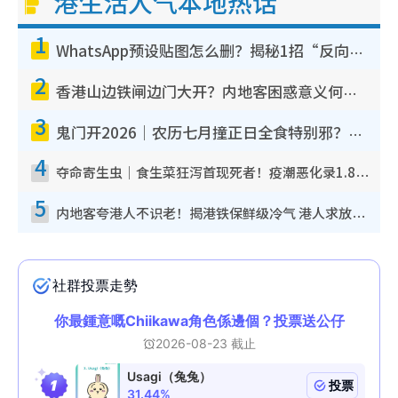
港生活人气本地热话
1
WhatsApp预设贴图怎么删？揭秘1招“反向操作”还原简洁界面 附3步实测教程
2
香港山边铁闸边门大开？内地客困惑意义何在！网友神回复：这种叫法理性防御
3
鬼门开2026｜农历七月撞正日全食特别邪？专家警告切忌做一事！揭4大禁忌+2招保平安
4
夺命寄生虫｜食生菜狂泻首现死者！疫潮恶化录1.8万宗病例 揭洗菜3大谬误
5
内地客夸港人不识老！揭港铁保鲜级冷气 港人求放过：别投诉