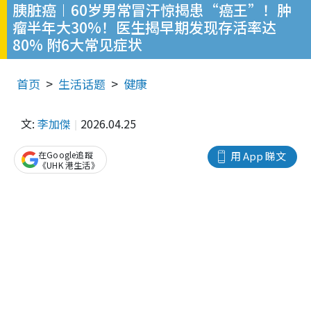
胰脏癌︱60岁男常冒汗惊揭患“癌王”！肿
瘤半年大30%！医生揭早期发现存活率达
80% 附6大常见症状
首页
生活话题
健康
文:
李加傑
2026.04.25
在Google追蹤
用 App 睇文
《UHK 港生活》