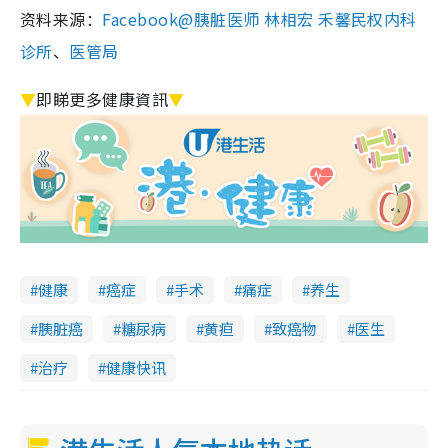
资料来源：
Facebook@胰脏医师 林相宏 禾馨民权内科
诊所
、
医管局
▼
即睇更多健康資訊
▼
健康
癌症
手术
痛症
养生
胰脏癌
糖尿病
黄疸
致癌物
医生
治疗
健康快讯