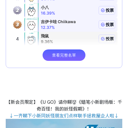
【新会员限定】《U GO》请你睇👹《蜡笔小新剧场版：千
奇百怪！我的妖怪假期》！
↓一齐睇下小新同妖怪朋友们点样联手拯救屋企人啦↓