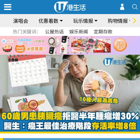
演唱会
优惠着数
玩乐情报
购物情报
热门关键词：
公屋热话
娱乐新闻
定期存款