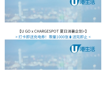
【U GO x CHARGESPOT 夏日消暑企划⚡】
> 打卡即送充电券！限量1000张🔋送完即止 <