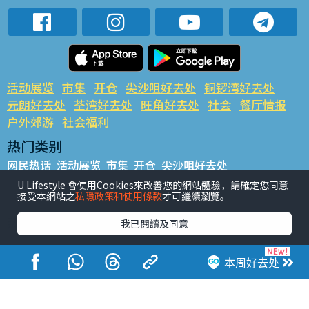
活动展览
市集
开仓
尖沙咀好去处
铜锣湾好去处
元朗好去处
荃湾好去处
旺角好去处
社会
餐厅情报
户外郊游
社会福利
热门类别
网民热话
活动展览
市集
开仓
尖沙咀好去处
铜锣湾好去处
元朗好去处
荃湾好去处
旺角好去处
社会
U Lifestyle 會使用Cookies來改善您的網站體驗，請確定您同意
接受本網站之
私隱政策和使用條款
才可繼續瀏覽。
餐厅情报
户外郊游
热门标签
我已閱讀及同意
#UGO揾好去处
#人气活动推介
#美食社群热话
#亲子玩乐好去处
#ULifestyle应用程式
#限时抢
本周好去处
#UJetso礼物放送
#ULifestyle商户中心
#著数
#网络热话
香港经济日报版权所有©2026