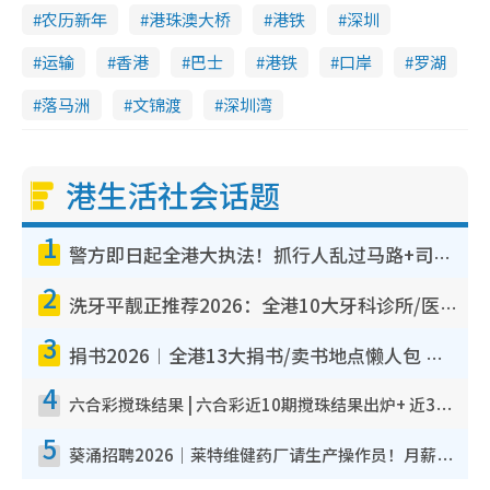
农历新年
港珠澳大桥
港铁
深圳
运输
香港
巴士
港铁
口岸
罗湖
落马洲
文锦渡
深圳湾
港生活社会话题
1
警方即日起全港大执法！抓行人乱过马路+司机不专注驾驶！乱过马路罚$2000
2
洗牙平靓正推荐2026：全港10大牙科诊所/医院懒人包，夜诊至8点/镇静洁牙/医疗券适用
3
捐书2026︱全港13大捐书/卖书地点懒人包 二手课本最高$150＋旧书换免费咖啡/戏票
4
六合彩搅珠结果 | 六合彩近10期搅珠结果出炉+ 近30期最旺热门中奖号码
5
葵涌招聘2026｜莱特维健药厂请生产操作员！月薪高达$1.7万 冷气厂房/五天工作/保障双粮