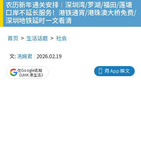
农历新年通关安排︱深圳湾/罗湖/福田/莲塘
口岸不延长服务！港铁通宵/港珠澳大桥免费/
深圳地铁延时一文看清
首页
生活话题
社会
文:
冼婉君
2026.02.19
在Google追蹤
用 App 睇文
《UHK 港生活》