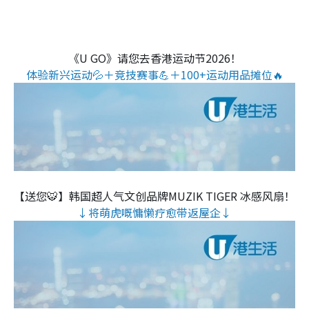
《U GO》请您去香港运动节2026！
体验新兴运动💦＋竞技赛事💪＋100+运动用品摊位🔥
【送您🐯】韩国超人气文创品牌MUZIK TIGER 冰感风扇！
↓将萌虎嘅慵懒疗愈带返屋企↓