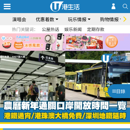
演唱会
优惠着数
玩乐情报
购物情报
热门关键词：
公屋热话
娱乐新闻
定期存款
目錄