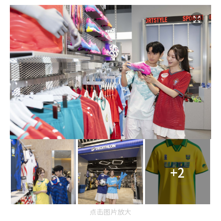
+2
点击图片放大