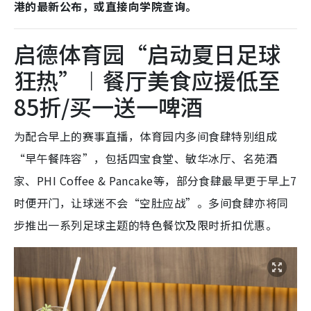
港的最新公布，或直接向学院查询。
启德体育园“启动夏日足球
狂热”︱餐厅美食应援低至
85折/买一送一啤酒
为配合早上的赛事直播，体育园内多间食肆特别组成
“早午餐阵容”，包括四宝食堂、敏华冰厅、名苑酒
家、PHI Coffee & Pancake等，部分食肆最早更于早上7
时便开门，让球迷不会“空肚应战”。多间食肆亦将同
步推出一系列足球主题的特色餐饮及限时折扣优惠。