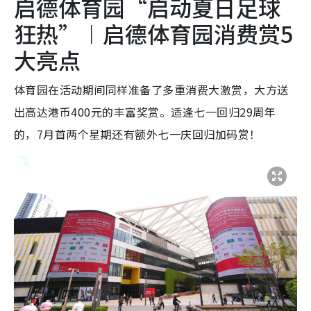
启德体育园“启动夏日足球
狂热”︱启德体育园消费赏5
大亮点
体育园在活动期间同样准备了多重消费大激赏，大方送
出高达港币400元的丰富奖赏。适逢七一回归29周年
的，7月首两个星期还有额外七一庆回归加码赏！