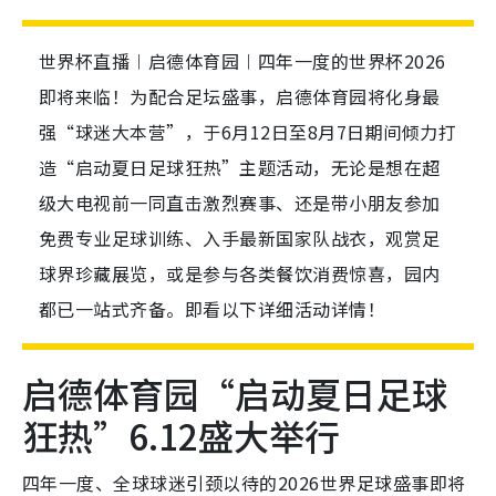
世界杯直播︱启德体育园︱四年一度的世界杯2026
即将来临！为配合足坛盛事，启德体育园将化身最
强“球迷大本营”，于6月12日至8月7日期间倾力打
造“启动夏日足球狂热”主题活动，无论是想在超
级大电视前一同直击激烈赛事、还是带小朋友参加
免费专业足球训练、入手最新国家队战衣，观赏足
球界珍藏展览，或是参与各类餐饮消费惊喜，园内
都已一站式齐备。即看以下详细活动详情！
启德体育园“启动夏日足球
狂热”6.12盛大举行
四年一度、全球球迷引颈以待的2026世界足球盛事即将