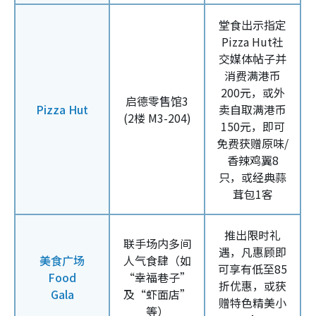
堂食出示指定
Pizza Hut社
交媒体帖子并
消费满港币
200元，或外
启德零售馆3
Pizza Hut
卖自取满港币
(2楼 M3-204)
150元，即可
免费获赠原味/
香辣鸡翼8
只，或经典蒜
茸包1客
推出限时礼
联手场内多间
遇，凡惠顾即
美食广场
人气食肆（如
可享有低至85
Food
“幸福巷子”
折优惠，或获
Gala
及“虾面店”
赠特色精美小
等）