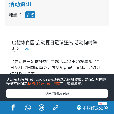
活动资讯
地点
启德
启德体育园“启动夏日足球狂热”活动何时举
办？
“启动夏日足球狂热”主题活动将于2026年6月12
日至8月7日期间举办，包括免费赛事直播、足球训
练班及展览等。
U Lifestyle 會使用Cookies來改善您的網站體驗，請確定您同意
接受本網站之
私隱政策和使用條款
才可繼續瀏覽。
我已閱讀及同意
启德体育园有什么足球主题活动？
本周好去处