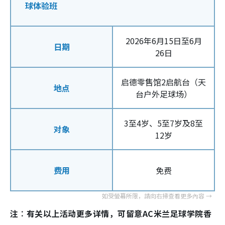
球体验班
2026年6月15日至6月
日期
26日
启德零售馆2启航台（天
地点
台户外足球场）
3至4岁、5至7岁及8至
对象
12岁
费用
免费
注︰有关以上活动更多详情，可留意AC米兰足球学院香