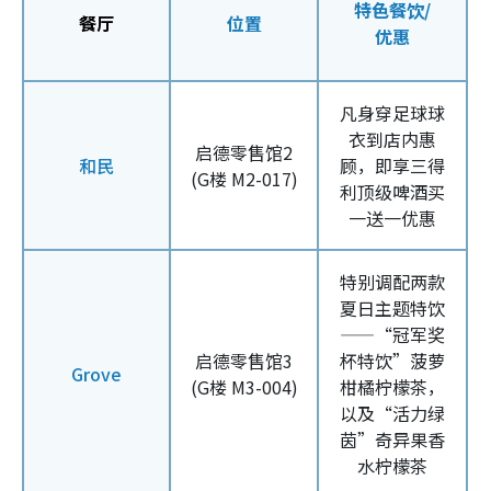
特色餐饮/
餐厅
位置
优惠
凡身穿足球球
衣到店内惠
启德零售馆2
和民
顾，即享三得
(G楼 M2-017)
利顶级啤酒买
一送一优惠
特别调配两款
夏日主题特饮
——“冠军奖
启德零售馆3
杯特饮”菠萝
Grove
(G楼 M3-004)
柑橘柠檬茶，
以及“活力绿
茵”奇异果香
水柠檬茶