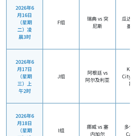
2026年6
月16日
瑞典 vs 突
瓜达
（星期
F组
尼斯
墨
二）凌
晨3时
2026年6
月17日
Kan
阿根廷 vs
（星期
J组
City
阿尔及利亚
三）上
斯
午2时
2026年6
月18日
挪威 vs 塞
多伦
（星期
I组
内加尔
Can