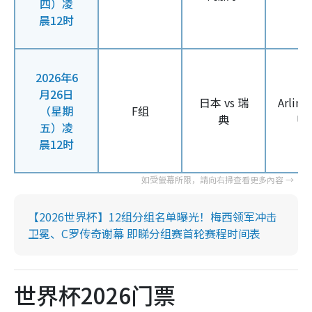
四）凌
晨12时
2026年6
月26日
日本 vs 瑞
Arlin
（星期
F组
典
US
五）凌
晨12时
【2026世界杯】12组分组名单曝光！梅西领军冲击
卫冕、C罗传奇谢幕 即睇分组赛首轮赛程时间表
世界杯2026门票