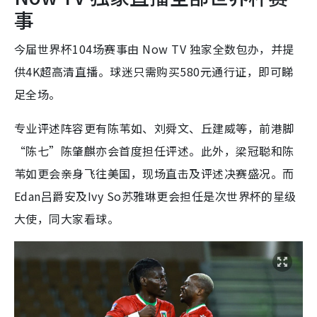
事
今届世界杯104场赛事由 Now TV 独家全数包办，并提
供4K超高清直播。球迷只需购买580元通行证，即可睇
足全场。
专业评述阵容更有陈苇如、刘舜文、丘建威等，前港脚
“陈七”陈肇麒亦会首度担任评述。此外，梁冠聪和陈
苇如更会亲身飞往美国，现场直击及评述决赛盛况。而
Edan吕爵安及Ivy So苏雅琳更会担任是次世界杯的星级
大使，同大家看球。