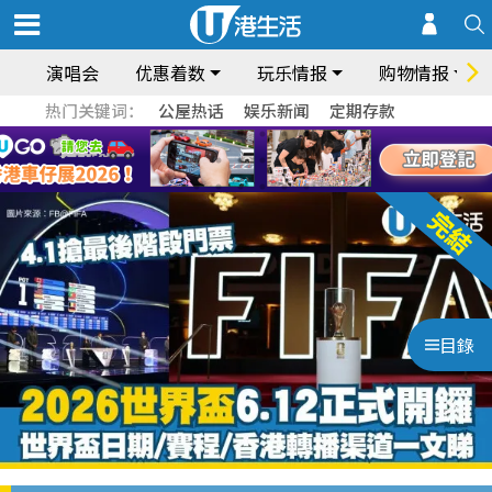
演唱会
优惠着数
玩乐情报
购物情报
热门关键词：
公屋热话
娱乐新闻
定期存款
目錄