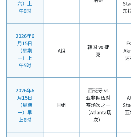
六）上
Stad
午9时
东拉
2026年6
月15日
Esta
韩国 vs 捷
（星期
A组
Akro
克
一）上
达拉
午5时
2026年6
西班牙 vs
月15日
亚非队伍对
Atla
（星期
H组
赛场次之一
Stad
一）早
（Atlanta场
亚特
上6时
次）