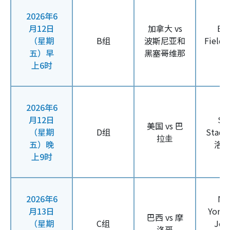
2026年6
月12日
加拿大 vs
BM
（星期
B组
波斯尼亚和
Fiel
五）早
黑塞哥维那
上6时
2026年6
月12日
So
美国 vs 巴
（星期
D组
Stad
拉圭
五）晚
洛
上9时
2026年6
Ne
月13日
York
巴西 vs 摩
（星期
C组
Jer
洛哥