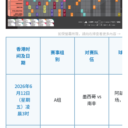
香港时
赛事组
对赛队
球场
间及日
别
伍
期
2026年6
月12日
阿兹
墨西哥 vs
（星期
A组
场，
南非
五）凌
晨3时