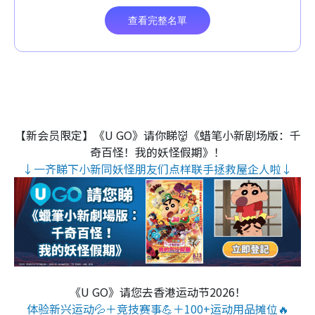
【新会员限定】《U GO》请你睇👹《蜡笔小新剧场版：千
奇百怪！我的妖怪假期》！
↓一齐睇下小新同妖怪朋友们点样联手拯救屋企人啦↓
《U GO》请您去香港运动节2026！
体验新兴运动💦＋竞技赛事💪＋100+运动用品摊位🔥