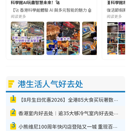
科學館AI玩盡智慧未來！🚀
🧬科學館原來
【🚀 香港科學館體驗 AI 與多元智能的魅力 🤖】 ｢創新､科技､
復活節假期活動
阅读更多
阅读更多
港生活人气好去处
1
【8月生日优惠2026】全港85大食买玩著数攻略 自助餐/火锅放题同行免费＋诚品/DONKI送现金券
2
香港室内好去处︱逾35大够冷气室内好去处推荐 室内活动免费避雨无惧下雨
3
小熊维尼100周年快闪店登陆又一城 重现百亩森林经典场景／独家限定盲盒登场／专属DIY香水