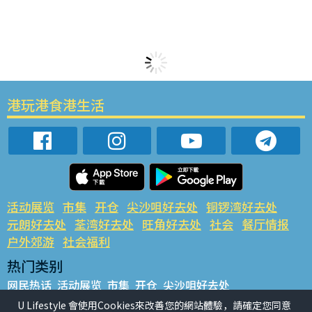
港玩港食港生活
活动展览
市集
开仓
尖沙咀好去处
铜锣湾好去处
元朗好去处
荃湾好去处
旺角好去处
社会
餐厅情报
户外郊游
社会福利
热门类别
网民热话
活动展览
市集
开仓
尖沙咀好去处
铜锣湾好去处
元朗好去处
荃湾好去处
旺角好去处
社会
U Lifestyle 會使用Cookies來改善您的網站體驗，請確定您同意