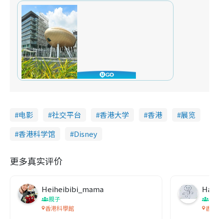
电影
社交平台
香港大学
香港
展览
香港科学馆
Disney
更多真实评价
Heiheibibi_mama
Haha
親子
親
香港科學館
香港