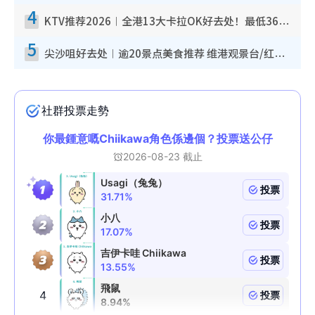
4
KTV推荐2026︱全港13大卡拉OK好去处！最低36元起 日语歌都有！(附地址+收费详情)
5
尖沙咀好去处︱逾20景点美食推荐 维港观景台/红磡古迹/九龙公园/室内游乐场