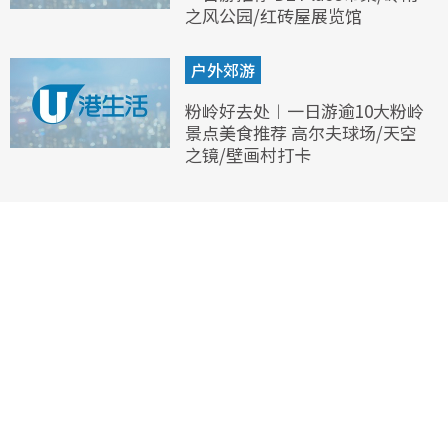
之风公园/红砖屋展览馆
户外郊游
粉岭好去处︱一日游逾10大粉岭
景点美食推荐 高尔夫球场/天空
之镜/壁画村打卡