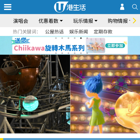
演唱会
优惠着数
玩乐情报
购物情报
热门关键词：
公屋热话
娱乐新闻
定期存款