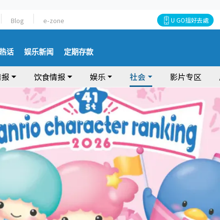
Blog
e-zone
U GO搵好去處
热话
娱乐新闻
定期存款
情报
饮食情报
娱乐
社会
影片专区