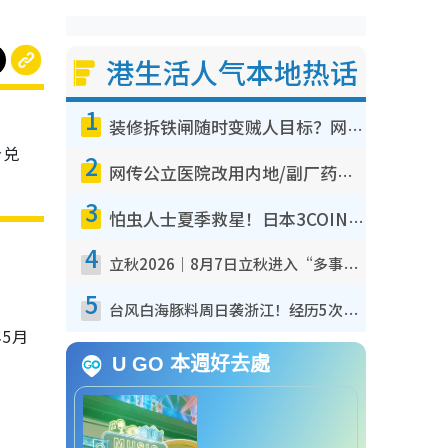
港生活人气本地热话
1
装修拆铁闸随时变贼人目标？网友揭2大关键用途：装新款等于白装？附新旧铁闸分别
分兑
2
网传公立医院改用内地/副厂药？医生拆解正副厂分别，揭4类人换药随时出事
3
怕虫人士夏季救星！日本3COINS爆红驱虫神器$45起 1招“全程免触碰”轻松搞定小强
4
立秋2026｜8月7日立秋进入“多事之秋” 3件事不可做！专家教6招开运 清杂物／钱包纳气接好运
5
台风白海豚料周日袭浙江！经历5次“眼壁置换”极罕见 成登陆内地最长途台风
年5月
U GO 本週好去處