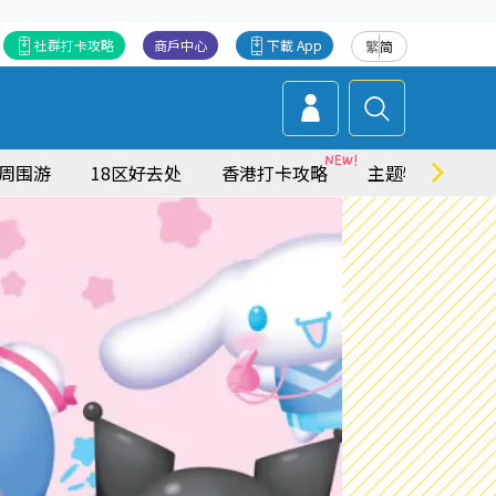
社群打卡攻略
商戶中心
下載 App
繁
简
周围游
18区好去处
香港打卡攻略
主题特集