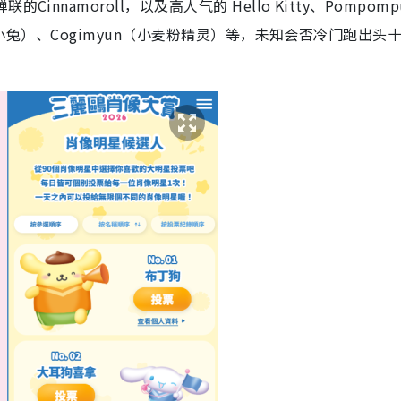
namoroll，以及高人气的 Hello Kitty、Pompompu
a（花小兔）、Cogimyun（小麦粉精灵）等，未知会否冷门跑出头