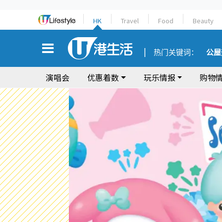
HK
Travel
Food
Beauty
热门关键词：
公屋
演唱会
优惠着数
玩乐情报
购物