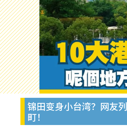
锦田变身小台湾？网友列
町！