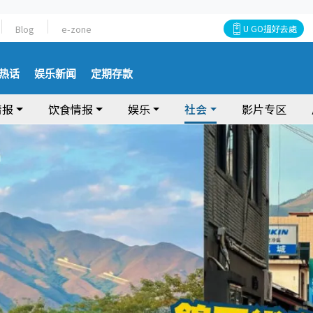
Blog
e-zone
U GO搵好去處
热话
娱乐新闻
定期存款
情报
饮食情报
娱乐
社会
影片专区