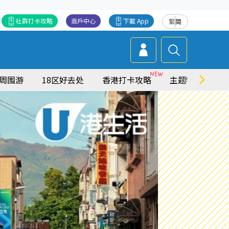
社群打卡攻略
商戶中心
下載 App
繁
简
周围游
18区好去处
香港打卡攻略
主题特集