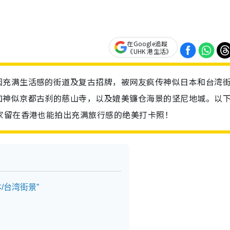
在Google追蹤
《UHK 港生活》
因充满生活感的街道及复古招牌，被网友疯传神似日本和台湾
如神似京都古刹的慈山寺，以及媲美镰仓海景的坚尼地城。以
家留在香港也能拍出充满旅行感的绝美打卡照！
/台湾街景”