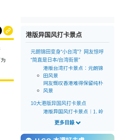
港版异国风打卡景点
街
元朗锦田变身“小台湾”？网友惊呼
下为
“简直是日本/台湾街景”
港版台湾打卡景点︰元朗锦
田风景
网友慨叹香港难得保留纯朴
风景
10大港版异国风打卡景点
港版异国风打卡景点︱1. 岭
南之风=杭州西湖庭园
港版异国风打卡景点︱2. 大
屿山泥滩=日本父母滨“天