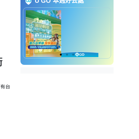
U GO 本週好去處
空之镜”
港版异国风打卡景点︱3. 石
门京瑞广场=深圳华强北商
圈
港版异国风打卡景点︱4. 汀
九桥=日本横滨海湾大桥
港版异国风打卡景点︱5. 慈
山寺=京都奈良古刹
街
港版异国风打卡景点︱6. 庙
街夜市=东京歌舞伎町
港版异国风打卡景点︱7. 大
围村=京都历史小镇
并有台
港版异国风打卡景点︱8. 坚
尼地城=日本镰仓江之岛
港版异国风打卡景点︱9. 志
莲净苑=京都唐式禅寺
港版异国风打卡景点︱10.
长洲鸟居=京都伏见稻荷大
社