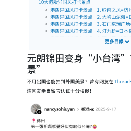
10大港版异国风打卡景点
港版异国风打卡景点︱1. 岭南之风=杭
港版异国风打卡景点︱2. 大屿山泥滩
港版异国风打卡景点︱3. 石门京瑞广
港版异国风打卡景点︱4. 汀九桥=日本
港版异国风打卡景点︱5. 慈山寺=京都
港版异国风打卡景点︱6. 庙街夜市=东
港版异国风打卡景点︱7. 大围村=京都
元朗锦田变身“小台湾”
港版异国风打卡景点︱8. 坚尼地城=日
景”
港版异国风打卡景点︱9. 志莲净苑=京
港版异国风打卡景点︱10. 长洲鸟居=
不用出国也能拍到外国美景？曾有网友在
Thread
湾网友亲自留言认证十分相似！