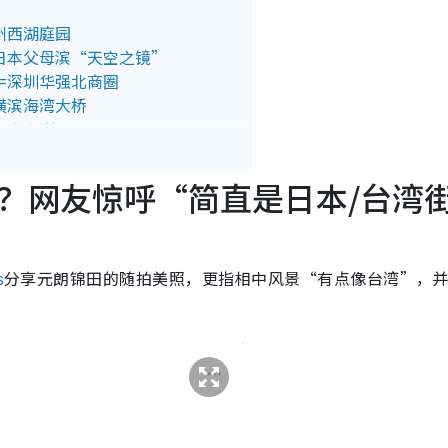
州西湖庭园
=日本父母滨“天空之镜”
场=深圳华强北商圈
横滨海湾大桥
奈良古刹
京歌舞伎町
历史小镇
？网友惊呼“简直是日本/台湾
本镰仓江之岛
都唐式禅寺
京都伏见稻荷大社
s
分享元朗锦田的随拍美照，更指相中风景“有点像台湾”，