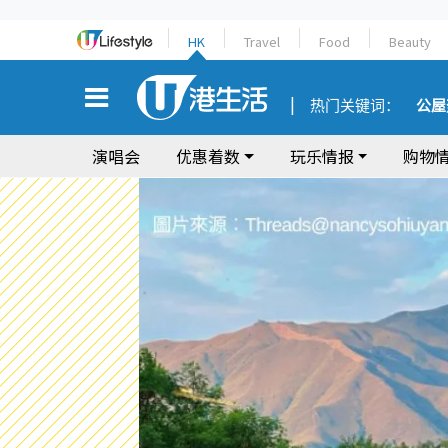
HK
Travel
Food
Beauty
热门关键词：
公屋
演唱会
优惠着数
玩乐情报
购物