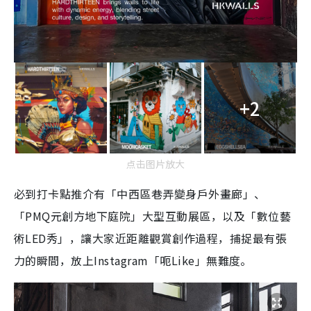
+2
点击图片放大
必到打卡點推介有「中西區巷弄變身戶外畫廊」、
「PMQ元創方地下庭院」大型互動展區，以及「數位藝
術LED秀」，讓大家近距離觀賞創作過程，捕捉最有張
力的瞬間，放上Instagram「呃Like」無難度。