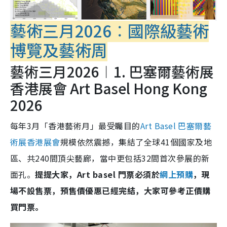
藝術三月2026︰國際級藝術
博覽及藝術周
藝術三月2026︱1. 巴塞爾藝術展
香港展會 Art Basel Hong Kong
2026
每年3月「香港藝術月」最受矚目的
Art Basel 巴塞爾藝
術展香港展會
規模依然震撼，集結了全球41個國家及地
區、共240間頂尖藝廊，當中更包括32間首次參展的新
面孔。
提提大家，Art basel 門票必須於
網上預購
，現
場不設售票，預售價優惠已經完結，大家可參考正價購
買門票。