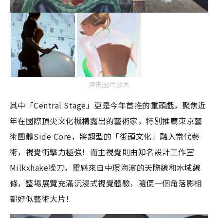
点击图片放大
其中「Central Stage」更是今年首推的重頭戲，聚焦近
年在國際頂尖文化機構露出的藝術家，特別推薦東京藝
術團體Side Core，將超型的「街頭文化」融入當代藝
術，視覺衝擊力極強！而主視覺則由知名設計工作室
Milkxhake操刀，靈感來自中環海濱的天際線和水域線
條，整場展覽充滿沉浸式視覺體驗，隨便一個角落影相
都好似藝術大片！