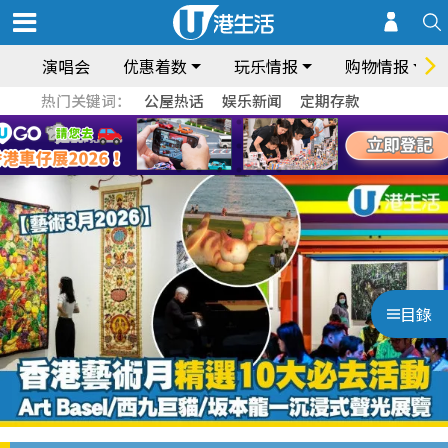
演唱会
优惠着数
玩乐情报
购物情报
热门关键词：
公屋热话
娱乐新闻
定期存款
目錄