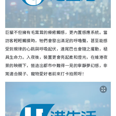
巨貓不但擁有毛茸茸的療癒觸感，更內置感應系統。當
訪客輕輕觸摸時，牠們會發出滿足的呼嚕聲，甚至能感
受到規律的心跳與呼吸起伏，連尾巴也會隨之擺動，極
具生命力。入夜後，裝置更會亮起柔和燈光，在維港夜
景的映襯下，營造出都市中難得一見的寧靜夢幻感，非
常適合親子、寵物愛好者前來打卡拍照呀！