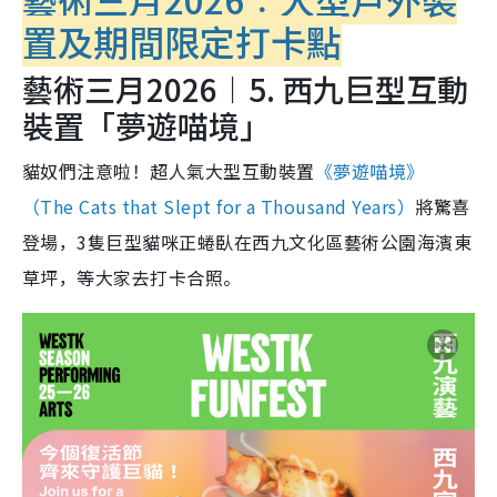
置及期間限定打卡點
藝術三月2026︱5. 西九巨型互動
裝置「夢遊喵境」
貓奴們注意啦！超人氣大型互動裝置
《夢遊喵境》
（The Cats that Slept for a Thousand Years）
將驚喜
登場，3隻巨型貓咪正蜷臥在西九文化區藝術公園海濱東
草坪，等大家去打卡合照。