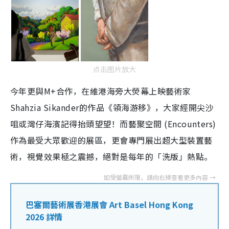
点击图片放大
今年更與M+合作，在維港海旁大熒幕上映藝術家
Shahzia Sikander的作品《領海游移》，大家經開尖沙
咀或灣仔海濱記得抬頭望望！而藝聚空間 (Encounters)
作為最受大眾歡迎的展區，更會專門展出超大型裝置藝
術，視覺效果極之震撼，絕對是每年的「洗版」熱點。
巴塞爾藝術展香港展會 Art Basel Hong Kong
2026 詳情