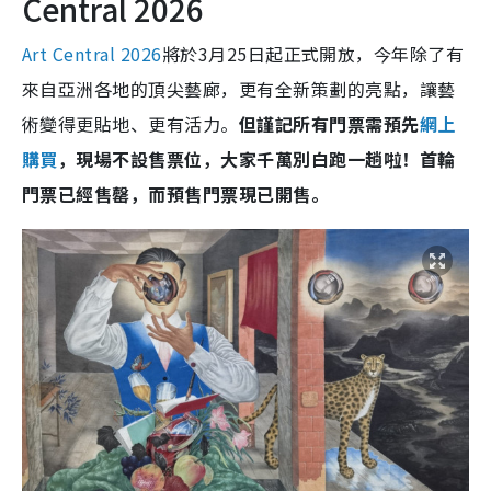
Central 2026
Art Central 2026
將於3月25日起正式開放，今年除了有
來自亞洲各地的頂尖藝廊，更有全新策劃的亮點，讓藝
術變得更貼地、更有活力。
但謹記所有門票需預先
網上
購買
，現場不設售票位，大家千萬別白跑一趟啦！首輪
門票已經售罄，而預售門票現已開售。