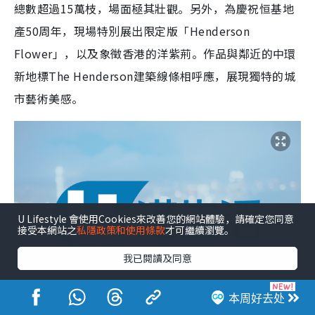
總數超過15萬枝，場面極其壯觀。另外，為慶祝恒基地
產50周年，現場特別展出限定版「Henderson
Flower」，以及象徵香港的洋紫荊。作品與鄰近的中環
新地標The Henderson建築線條相呼應，展現獨特的城
市藝術美感。
U Lifestyle 會使用Cookies來改善您的網站體驗，請確定您同意
接受本網站之
私隱政策和使用條款
才可繼續瀏覽。
我已閱讀及同意
本周好去处