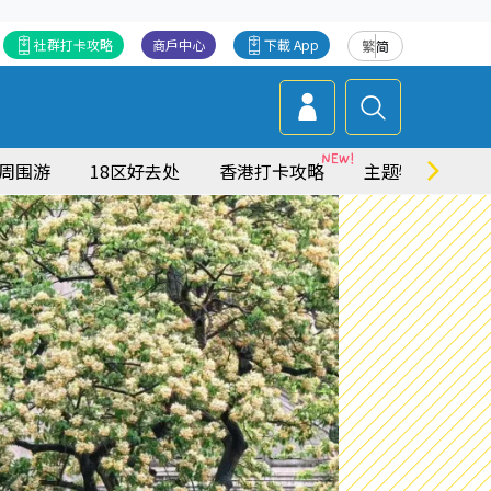
社群打卡攻略
商戶中心
下載 App
繁
简
周围游
18区好去处
香港打卡攻略
主题特集