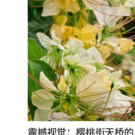
震撼视觉：樱桃街天桥的