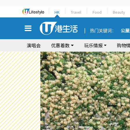
HK
Travel
Food
Beauty
热门关键词：
公屋
演唱会
优惠着数
玩乐情报
购物