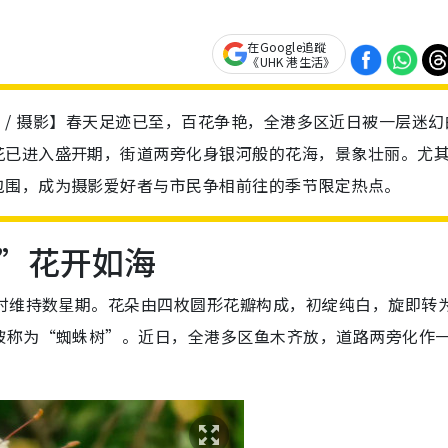
在Google追蹤
《UHK 港生活》
/ 打卡 / 摄影】春天足迹已至，百花争艳，全港多区近日被一层迷幻
花已进入盛开期，街道两旁化身银河般的花海，景象壮丽。尤
包围，成为摄影爱好者与市民争相前往的季节限定热点。
”花开如海
放时维持数星期。花朵由四枚圆形花瓣构成，初绽纯白，旋即转
被称为“蜘蛛树”。近日，全港多区鱼木齐放，道路两旁化作