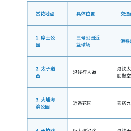
赏花地点
具体位置
交通
1. 摩士公
三号公园近
港铁
园
篮球场
2. 太子道
港铁太
沿线行人道
西
肋撒堂
3. 大埔海
近香花园
乘搭九
滨公园
4. 天柏路
行人道沿路
港铁天