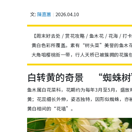
文:
陳嘉蕙
2026.04.10
【周末好去处 / 赏花攻略 / 鱼木花 / 花海 
黄白色彩所覆盖。素有“树头菜”美誉的鱼木
大角咀樱桃街一带，行人天桥已被簇拥的花簇
白转黄的奇景 “蜘蛛树
鱼木属白花菜科，花期约为每年3月至5月，盛
黄；花蕊细长外伸，姿态独特，因形似蜘蛛，亦
黄白相间的“花墙”。