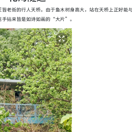
亚皆老街的行人天桥。由于鱼木树身高大，站在天桥上正好能
信手拈来皆是如诗如画的“大片”。