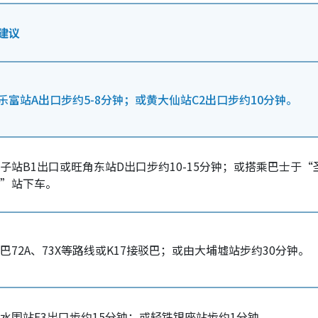
建议
乐富站A出口步约5-8分钟；或黄大仙站C2出口步约10分钟。
子站B1出口或旺角东站D出口步约10-15分钟；或搭乘巴士于“
”站下车。
巴72A、73X等路线或K17接驳巴；或由大埔墟站步约30分钟。
水围站E3出口步约15分钟；或轻铁银座站步约1分钟。