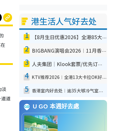
港生活人气好去处
1
的
【8月生日优惠2026】全港85大食买玩著数攻略 自助餐/火锅放题同行免费＋诚品/DONKI送现金券
其在
2
BIGBANG演唱会2026︱11月香港启德开3场！实名制VIP申请、优先购票攻略
3
人夫集团｜Klook套票/优先订票/公开售票抢票攻略！附票价.购票连结.场地座位表
4
KTV推荐2026︱全港13大卡拉OK好去处！最低36元起 日语歌都有！(附地址+收费详情)
5
为淡
香港室内好去处︱逾35大够冷气室内好去处推荐 室内活动免费避雨无惧下雨
一道道
U GO 本週好去處