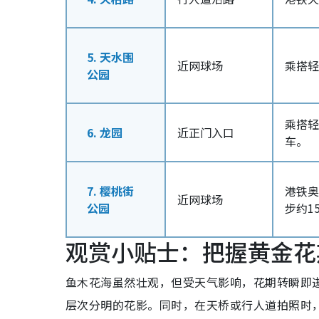
5. 天水围
近网球场
乘搭轻
公园
乘搭轻
6. 龙园
近正门入口
车。
7. 樱桃街
港铁奥
近网球场
公园
步约1
观赏小贴士：把握黄金花
鱼木花海虽然壮观，但受天气影响，花期转瞬即
层次分明的花影。同时，在天桥或行人道拍照时