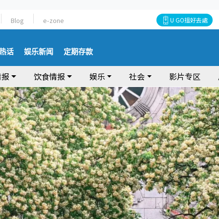
Blog
e-zone
U GO搵好去處
热话
娱乐新闻
定期存款
情报
饮食情报
娱乐
社会
影片专区