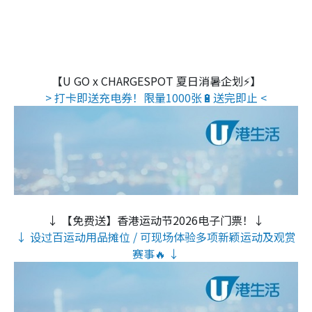
【U GO x CHARGESPOT 夏日消暑企划⚡】
> 打卡即送充电券！限量1000张🔋送完即止 <
↓ 【免费送】香港运动节2026电子门票！↓
↓ 设过百运动用品摊位 / 可现场体验多项新颖运动及观赏
赛事🔥 ↓