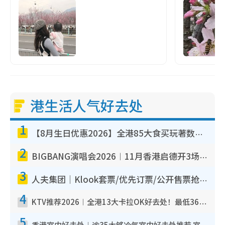
港生活人气好去处
1
【8月生日优惠2026】全港85大食买玩著数攻略 自助餐/火锅放题同行免费＋诚品/DONKI送现金券
2
BIGBANG演唱会2026︱11月香港启德开3场！实名制VIP申请、优先购票攻略
3
人夫集团｜Klook套票/优先订票/公开售票抢票攻略！附票价.购票连结.场地座位表
4
KTV推荐2026︱全港13大卡拉OK好去处！最低36元起 日语歌都有！(附地址+收费详情)
5