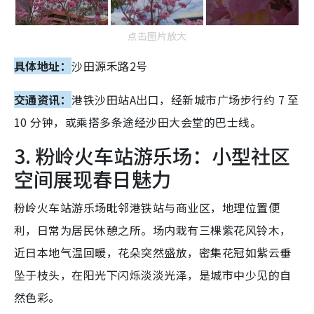
点击图片放大
具体地址：
沙田源禾路2号
交通资讯：
港铁沙田站A出口，经新城市广场步行约 7 至
10 分钟，或乘搭多条途经沙田大会堂的巴士线。
3. 粉岭火车站游乐场：小型社区
空间展现春日魅力
粉岭火车站游乐场毗邻港铁站与商业区，地理位置便
利，日常为居民休憩之所。场内栽有三棵紫花风铃木，
近日本地气温回暖，花朵突然盛放，密集花冠如紫云垂
坠于枝头，在阳光下闪烁淡淡光泽，是城市中少见的自
然色彩。