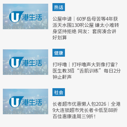
热话
公屋申请｜60岁岳母苦等4年获
派天水围130呎公屋 嫌太小难转
身坚持拒绝 网友：套房凑合讲
好划算
健康
打呼噜｜打呼噜声大到像打雷？
医生教3招“舌肌训练”每日2分
钟止鼾声
社会
长者超市优惠懒人包2026︱全港
9大连锁超市凭长者卡低至88折
百佳惠康逢周三9折！