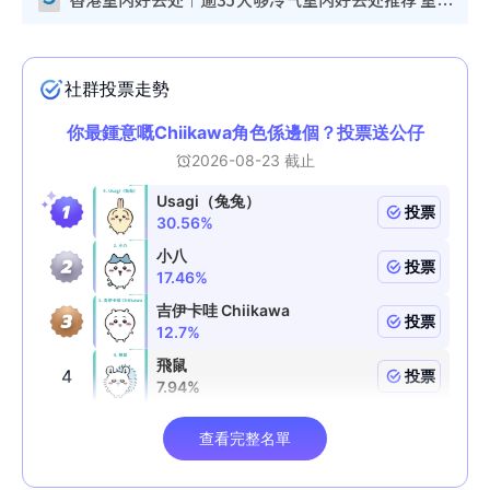
香港室内好去处︱逾35大够冷气室内好去处推荐 室内活动免费避雨无惧下雨