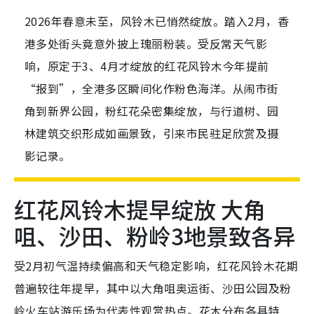
2026年春意未至，风铃木已悄然绽放。踏入2月，香
港多处街头竟意外披上瑰丽粉装。受反常天气影
响，原定于3、4月才绽放的红花风铃木今年提前
“报到”，全港多区瞬间化作粉色海洋。从闹市街
角到新界公园，粉红花朵密集绽放，与行道树、园
林建筑交织形成如画景致，引来市民驻足欣赏及摄
影记录。
红花风铃木提早绽放 大角
咀、沙田、粉岭3地景致各异
受2月初气温持续偏高和天气稳定影响，红花风铃木花期
普遍较往年提早，其中以大角咀奥运街、沙田公园及粉
岭火车站游乐场为代表性观赏热点。花木分布各具特