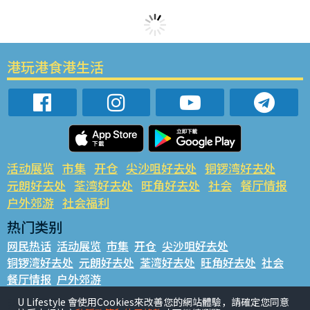
港玩港食港生活
活动展览
市集
开仓
尖沙咀好去处
铜锣湾好去处
元朗好去处
荃湾好去处
旺角好去处
社会
餐厅情报
户外郊游
社会福利
热门类别
网民热话
活动展览
市集
开仓
尖沙咀好去处
铜锣湾好去处
元朗好去处
荃湾好去处
旺角好去处
社会
餐厅情报
户外郊游
热门标签
U Lifestyle 會使用Cookies來改善您的網站體驗，請確定您同意