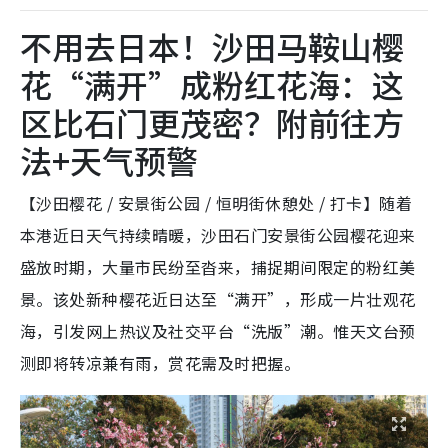
不用去日本！沙田马鞍山樱
花“满开”成粉红花海：这
区比石门更茂密？附前往方
法+天气预警
【沙田樱花 / 安景街公园 / 恒明街休憩处 / 打卡】随着
本港近日天气持续晴暖，沙田石门安景街公园樱花迎来
盛放时期，大量市民纷至沓来，捕捉期间限定的粉红美
景。该处新种樱花近日达至“满开”，形成一片壮观花
海，引发网上热议及社交平台“洗版”潮。惟天文台预
测即将转凉兼有雨，赏花需及时把握。