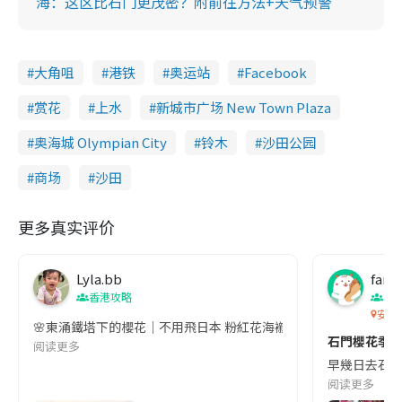
海：这区比石门更茂密？附前往方法+天气预警
大角咀
港铁
奥运站
Facebook
赏花
上水
新城市广场 New Town Plaza
奥海城 Olympian City
铃木
沙田公园
商场
沙田
更多真实评价
Lyla.bb
fant
香港攻略
香
安景
🌸東涌鐵塔下的櫻花｜不用飛日本 粉紅花海襯著昂坪360的鋼塔與纜車
石門櫻花季尾聲
阅读更多
早幾日去石門
阅读更多