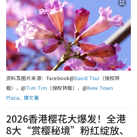
资料及图片来源：Facebook@
David Tsui
（授权转
载）、@
Tim Tim
（授权转载）、@
New Town
Plaza
、
康文署
2026香港樱花大爆发！全港
8大“赏樱秘境”粉红绽放、