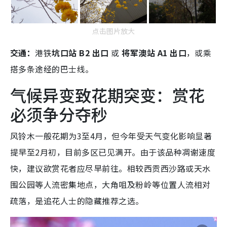
点击图片放大
交通：
港铁
坑口站 B2 出口
或
将军澳站 A1 出口
，或乘
搭多条途经的巴士线。
气候异变致花期突变：赏花
必须争分夺秒
风铃木一般花期为3至4月，但今年受天气变化影响显著
提早至2月初，目前多区已见满开。由于该品种凋谢速度
快，建议欲赏花者应尽早前往。相较西贡西沙路或天水
围公园等人流密集地点，大角咀及粉岭等位置人流相对
疏落，是追花人士的隐藏推荐之选。