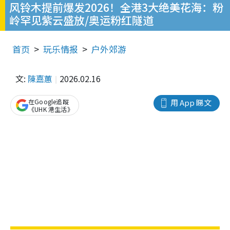
风铃木提前爆发2026！全港3大绝美花海：粉
岭罕见紫云盛放/奥运粉红隧道
首页
玩乐情报
户外郊游
文:
陳嘉蕙
2026.02.16
在Google追蹤
用 App 睇文
《UHK 港生活》