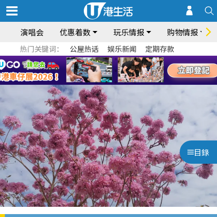
演唱会
优惠着数
玩乐情报
购物情报
热门关键词：
公屋热话
娱乐新闻
定期存款
目錄