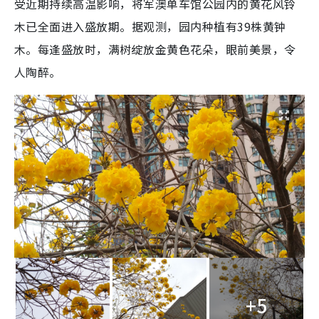
受近期持续高温影响，将军澳单车馆公园内的黄花风铃
木已全面进入盛放期。据观测，园内种植有39株黄钟
木。每逢盛放时，满树绽放金黄色花朵，眼前美景，令
人陶醉。
+5