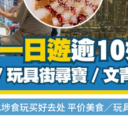
水埗食玩买好去处 平价美食／玩