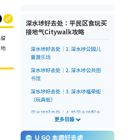
深水埗好去处：平民区食玩买
接地气Citywalk攻略
保留
最地
深水埗好去处｜1. 深水埗公园儿
童游乐场
深水埗好去处｜2. 深水埗公共图
书馆
深水埗好去处｜3. 深水埗福荣街
（玩具街）
深水埗好去处｜4. 前深水埗配水
库（主教山配水库）
深水埗好去处｜5. 赛马会创意艺
U GO 本週好去處