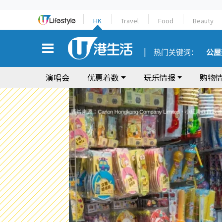
HK
Travel
Food
Beauty
热门关键词：
公屋
演唱会
优惠着数
玩乐情报
购物