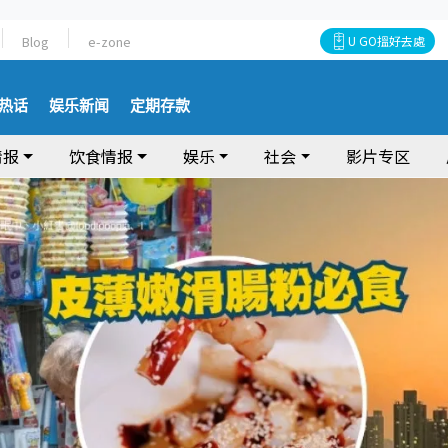
Blog
e-zone
U GO搵好去處
热话
娱乐新闻
定期存款
情报
饮食情报
娱乐
社会
影片专区