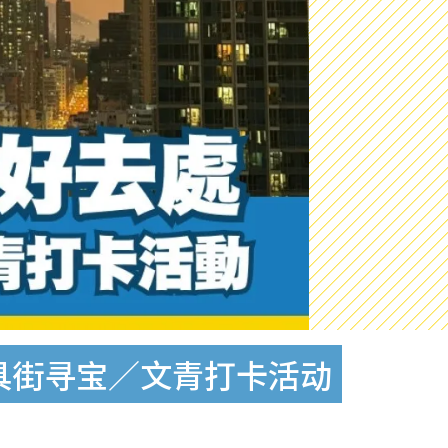
具街寻宝／文青打卡活动