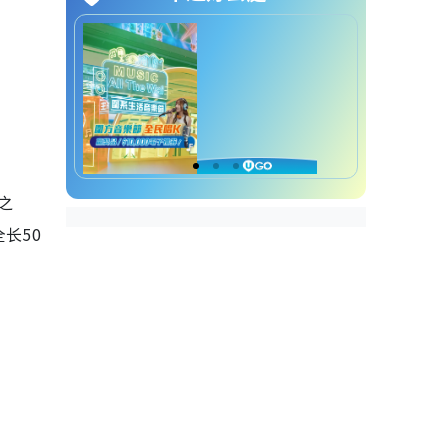
术中心
深水埗好去处｜6. 嘉顿山
深水埗好去处｜7. 美荷楼
深水埗美食｜1. 刘森记面家
深水埗美食｜2. 新香园（坚记）
之
深水埗美食｜3. 合益泰小食
长50
深水埗美食｜4. 公和荳品厂
。