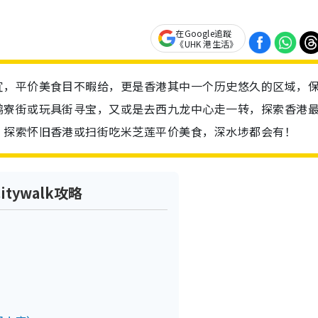
在Google追蹤
《UHK 港生活》
宜，平价美食目不暇给，更是香港其中一个历史悠久的区域，
鸭寮街或玩具街寻宝，又或是去西九龙中心走一转，探索香港
、探索怀旧香港或扫街吃米芝莲平价美食，深水埗都会有！
ywalk攻略