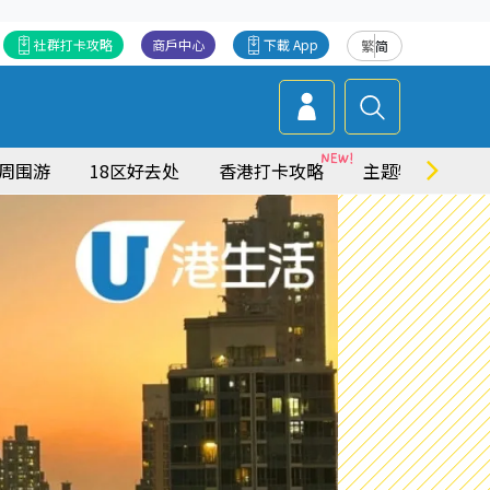
社群打卡攻略
商戶中心
下載 App
繁
简
周围游
18区好去处
香港打卡攻略
主题特集