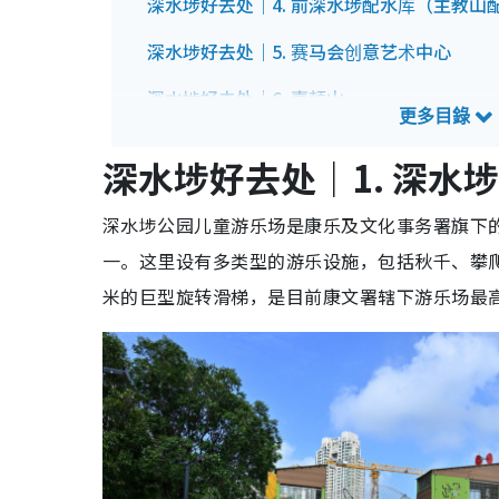
深水埗好去处｜4. 前深水埗配水库（主教山
深水埗好去处｜5. 赛马会创意艺术中心
深水埗好去处｜6. 嘉顿山
深水埗好去处｜7. 美荷楼
深水埗好去处｜1. 深水
深水埗美食｜1. 刘森记面家
深水埗公园儿童游乐场是康乐及文化事务署旗下的
深水埗美食｜2. 新香园（坚记）
一。这里设有多类型的游乐设施，包括秋千、攀爬
深水埗美食｜3. 合益泰小食
米的巨型旋转滑梯，是目前康文署辖下游乐场最
深水埗美食｜4. 公和荳品厂