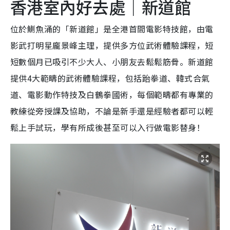
香港室內好去處｜新道館
位於鰂魚涌的「新道館」是全港首間電影特技館，由電
影武打明星龐景峰主理，提供多方位武術體驗課程，短
短數個月已吸引不少大人、小朋友去鬆鬆筋骨。新道館
提供4大範疇的武術體驗課程，包括跆拳道、韓式合氣
道、電影動作特技及白鶴拳國術，每個範疇都有專業的
教練從旁授課及協助，不論是新手還是經驗者都可以輕
鬆上手試玩，學有所成後甚至可以入行做電影替身！