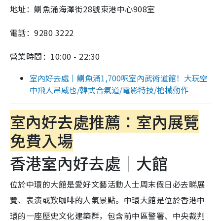
地址：鰂魚涌海澤街28號東港中心908室
電話：9280 3222
營業時間：10:00 - 22:30
室內好去處丨鰂魚涌1,700呎室內武術道館！大玩空
中飛人吊威也/韓式合氣道/電影特技/槍械動作
室內好去處推薦：室內展覽
免費入場
香港室內好去處｜大館
位於中環的大館是愛好文藝活動人士周末假日必去睇展
覽、表演或歎咖啡的人氣景點。中環大館是位於香港中
環的一座歷史文化建築群，包含前中區警署、中央裁判