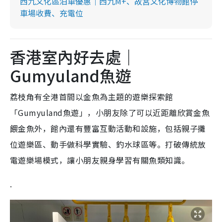
西九文化區泊車優惠｜西九M+、故宮文化博物館停
車場收費、充電位
香港室內好去處｜
Gumyuland魚遊
荔枝角有全港首間以金魚為主題的遊樂探索館
「Gumyuland魚遊」，小朋友除了可以近距離欣賞金魚
餵金魚外，館內還有豐富互動活動和設施，包括親子攤
位遊樂區、動手做科學實驗、釣水球區等。打破傳統放
電遊樂場模式，讓小朋友親身學習有關魚類知識。
.