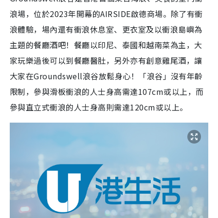
浪場，位於2023年開幕的AIRSIDE啟德商場。除了有衝
浪體驗，場內還有衝浪休息室、更衣室及以衝浪島嶼為
主題的餐廳酒吧！餐廳以印尼、泰國和越南菜為主，大
家玩樂過後可以到餐廳醫肚，另外亦有創意雞尾酒，讓
大家在Groundswell浪谷放鬆身心！「浪谷」沒有年齡
限制，參與滑板衝浪的人士身高需達107cm或以上，而
參與直立式衝浪的人士身高則需達120cm或以上。