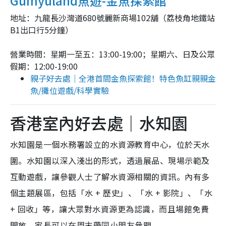
Gumyuland魚遊-金魚探索館
地址：九龍長沙灣道680號麗新商場102舖（荔枝角地鐵站
B1出口行5分鐘）
營業時間：星期一至五：13:00-19:00；星期六、日及公眾
假期：12:00-19:00
親子好去處｜全港首間金魚探索館！特色魚缸親親金
魚/攤位遊戲/科學實驗
香港室內好去處｜水知園
水知園是一個水務署設立的水資源教育中心，位於天水
圍。水知園以深入淺出的形式，透過展品、現場示範及
互動遊戲，讓參觀人士了解水資源相關的資訊。內有多
個主題展區，包括「水 + 歷史」、「水 + 影院」、「水
+ 回收」等，讓大眾對水資源更為認識，而且場館免費
開放，家長可以在周末帶同小朋友參觀。