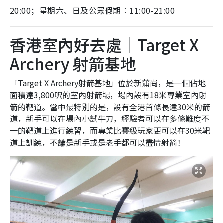
20:00；星期六、日及公眾假期︰11:00-21:00
香港室內好去處｜Target X
Archery 射箭基地
「Target X Archery射箭基地」位於新蒲崗，是一個佔地
面積達3,800呎的室內射箭場，場內設有18米專業室內射
箭的靶道。當中最特別的是，設有全港首條長達30米的箭
道，新手可以在場內小試牛刀，經驗者可以在多條難度不
一的靶道上進行練習，而專業比賽級玩家更可以在30米靶
道上訓練，不論是新手或是老手都可以盡情射箭！