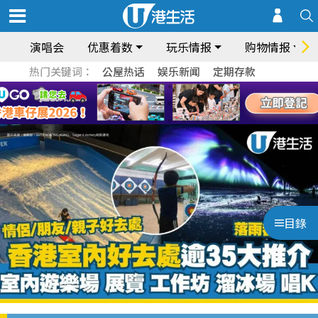
演唱会
优惠着数
玩乐情报
购物情报
热门关键词：
公屋热话
娱乐新闻
定期存款
目錄