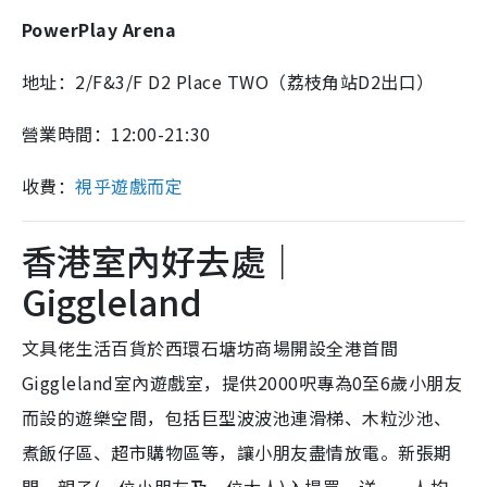
PowerPlay Arena
地址：2/F&3/F D2 Place TWO（荔枝角站D2出口）
營業時間：12:00-21:30
收費：
視乎遊戲而定
香港室內好去處｜
Giggleland
文具佬生活百貨於西環石塘坊商場開設全港首間
Giggleland室內遊戲室，提供2000呎專為0至6歲小朋友
而設的遊樂空間，包括巨型波波池連滑梯、木粒沙池、
煮飯仔區、超市購物區等，讓小朋友盡情放電。新張期
間，親子(一位小朋友及一位大人)入場買一送一，人均