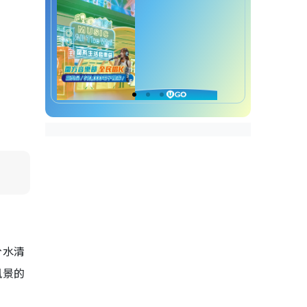
荃灣打卡好去處
荃灣好去處｜8. 機場核心計
劃展覽中心
荃灣好去處｜9. 汀九村
荃灣好去處｜10. 光板田村
荃灣好去處｜11. 荃灣海濱
長廊
荃灣室內好去處
荃灣好去處｜12. 南豐紗廠
荃灣好去處｜13.
Kidstation
荃灣好去處｜14. 浩海立方
•探游館
荃灣好去處｜15. Meow Art
Coffee喵公館
分水清
荃灣好去處｜16. ARTE
風景的
Party Club
荃灣好去處｜17. 迪高保齡