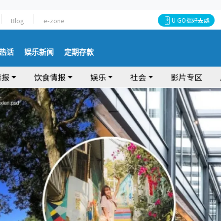
Blog
e-zone
U GO搵好去處
热话
娱乐新闻
定期存款
情报
饮食情报
娱乐
社会
影片专区