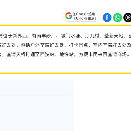
在Google追蹤
《UHK 港生活》
荃湾位于新界西，有南丰纱厂、城门水塘、汀九村、荃新天地、
湾好去处，包括户外荃湾好去处、打卡景点、室内荃湾好去处
合。荃湾天桥打通至西铁站、地铁站，方便市民来回荃湾商场