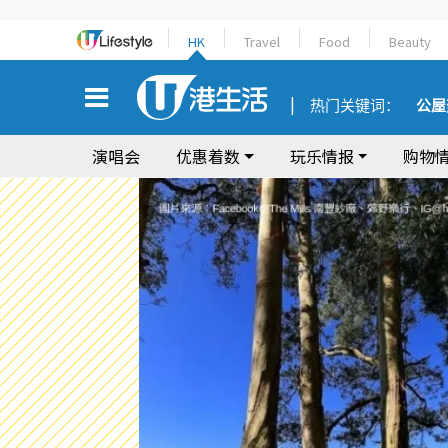
HK
Travel
Food
Beauty
热门关键词：
公屋
演唱会
优惠着数
玩乐情报
购物