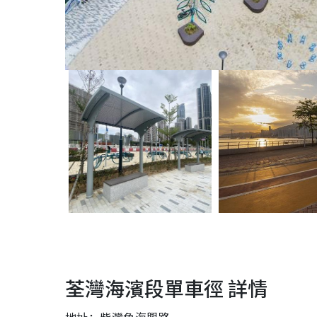
荃灣海濱段單車徑 詳情