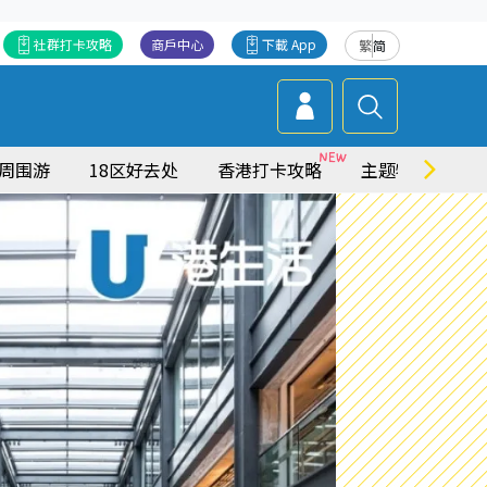
社群打卡攻略
商戶中心
下載 App
繁
简
周围游
18区好去处
香港打卡攻略
主题特集