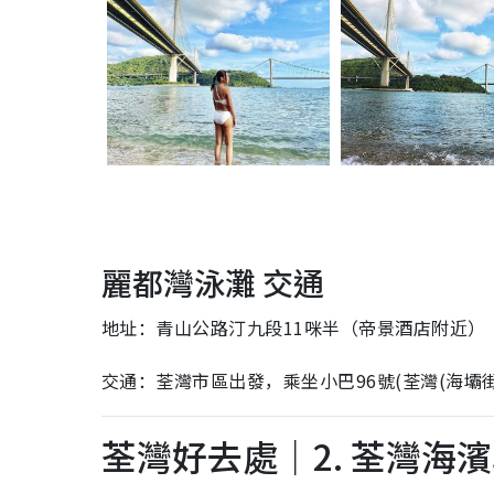
麗都灣泳灘 交通
地址：青山公路汀九段11咪半（帝景酒店附近）
交通：荃灣市區出發，乘坐小巴96號(荃灣(海壩街)
荃灣好去處｜2. 荃灣海