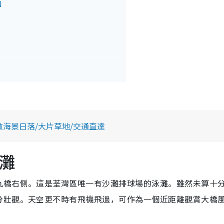
N
敵海景日落/大片草地/交通直達
泳灘
公館
九橋右側。這是荃灣區唯一有沙灘排球場的泳灘。雖然未算十
分壯觀。天空更不時有飛機飛過，可作為一個近距離觀賞大橋