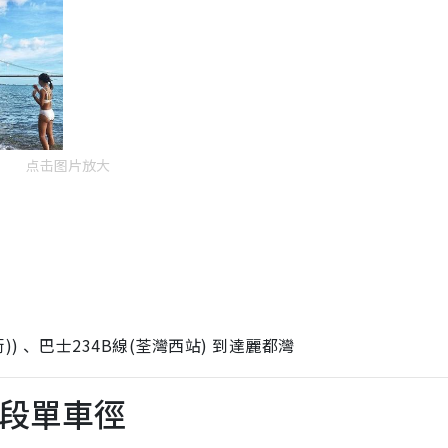
点击图片放大
) 、巴士234B線(荃灣西站) 到達麗都灣
濱段單車徑