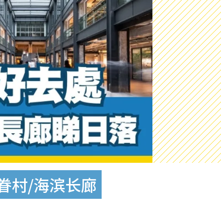
眷村/海滨长廊