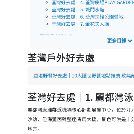
荃灣好去處｜4. 荃灣廣場PLAY GARDE
荃灣好去處｜5. 城門水塘
荃灣好去處｜6. 荃灣扶輪公園營地
荃灣好去處｜7. 金花夫人廟
荃灣打卡好去處
荃灣好去處｜8. 機場核心計劃展覽中心
荃灣好去處｜9. 汀九村
荃灣戶外好去處
荃灣好去處｜10. 光板田村
荃灣好去處｜11. 荃灣海濱長廊
香港野餐好去處｜10大隱世野餐地點推薦 歎無
荃灣室內好去處
荃灣好去處｜12. 南豐紗廠
荃灣好去處｜13. Kidstation
荃灣好去處｜1. 麗都灣
荃灣好去處｜14. 浩海立方•探游館
荃灣好去處｜15. Meow Art Coffee喵
麗都灣泳灘鄰近機場核心計劃展覽中心，位於汀
荃灣好去處｜16. ARTE Party Club
沙幼，但海灘面對整座青馬大橋，景色可說是十
荃灣好去處｜17. 迪高保齡球館
地方。
荃灣商場好去處