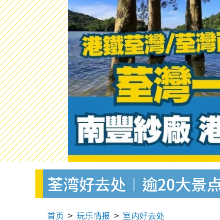
荃湾好去处︱逾20大景
首页
玩乐情报
室内好去处