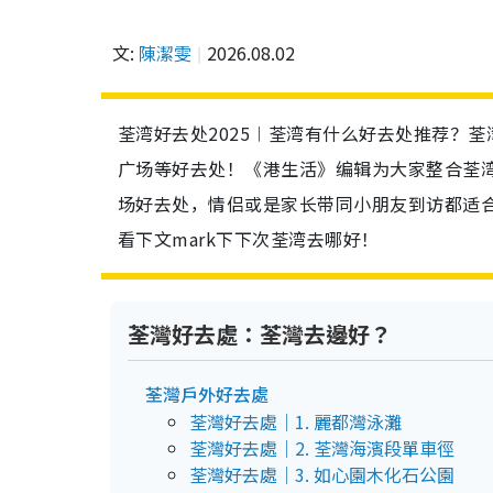
文:
陳潔雯
2026.08.02
荃湾好去处2025︱荃湾有什么好去处推荐？
广场等好去处！《港生活》编辑为大家整合荃
场好去处，情侣或是家长带同小朋友到访都适
看下文mark下下次荃湾去哪好！
荃灣好去處：荃灣去邊好？
荃灣戶外好去處
荃灣好去處｜1. 麗都灣泳灘
荃灣好去處｜2. 荃灣海濱段單車徑
荃灣好去處｜3. 如心園木化石公園